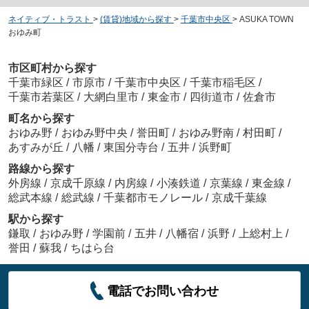
ネイティブ・トラスト
>
(賃貸)地域から探す
>
千葉市中央区
>
ASUKA TOWN
おゆみ町
市区町村から探す
千葉市緑区
/
市原市
/
千葉市中央区
/
千葉市稲毛区
/
千葉市若葉区
/
大網白里市
/
東金市
/
四街道市
/
佐倉市
町名から探す
おゆみ野
/
おゆみ野中央
/
誉田町
/
おゆみ野南
/
村田町
/
あすみが丘
/
八幡
/
東国分寺台
/
五井
/
浜野町
路線から探す
外房線
/
京成千原線
/
内房線
/
小湊鉄道
/
京葉線
/
東金線
/
総武本線
/
総武線
/
千葉都市モノレール
/
京成千葉線
駅から探す
鎌取
/
おゆみ野
/
学園前
/
五井
/
八幡宿
/
浜野
/
上総村上
/
誉田
/
蘇我
/
ちはら台
電話でお問い合わせ