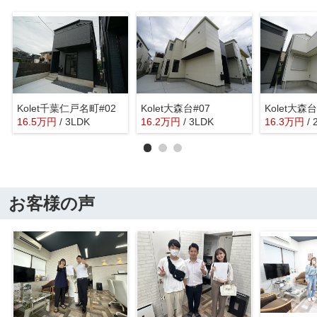
Kolet千葉仁戸名町#02
Kolet大森台#07
Kolet大森台
16.5
万
円
/ 3LDK
16.2
万
円
/ 3LDK
16.3
万
円
/
お客様の声