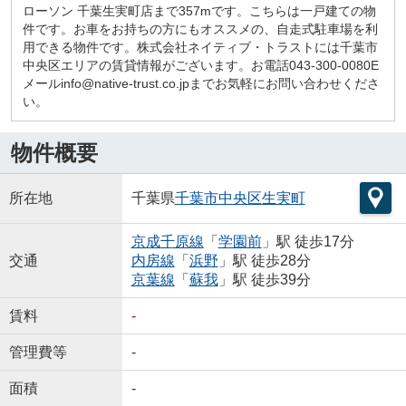
ローソン 千葉生実町店まで357mです。こちらは一戸建ての物
件です。お車をお持ちの方にもオススメの、自走式駐車場を利
用できる物件です。株式会社ネイティブ・トラストには千葉市
中央区エリアの賃貸情報がございます。お電話043-300-0080E
メールinfo@native-trust.co.jpまでお気軽にお問い合わせくださ
い。
物件概要
所在地
千葉県
千葉市中央区
生実町
京成千原線
「
学園前
」駅 徒歩17分
交通
内房線
「
浜野
」駅 徒歩28分
京葉線
「
蘇我
」駅 徒歩39分
賃料
-
管理費等
-
面積
-