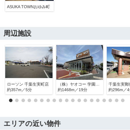
ASUKA TOWNおゆみ町
周辺施設
ローソン 千葉生実町店
（株）ヤオコー 学園前店
千葉生実郵
約357m／5分
約1468m／19分
約296m／
エリアの近い物件