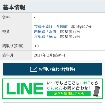
基本情報
賃料
-
京成千原線
「
学園前
」駅 徒歩17分
交通
内房線
「
浜野
」駅 徒歩28分
京葉線
「
蘇我
」駅 徒歩39分
間取り(面積)
-(-)
築年月
2017年 2月(築9年)
お問い合わせ(無料)