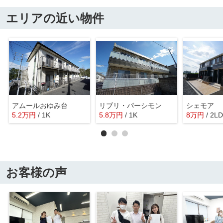
エリアの近い物件
アムールおゆみ台
リブリ・パーシモン
シェモア
5.2
万
円
/ 1K
5.8
万
円
/ 1K
8
万
円
/ 2L
お客様の声