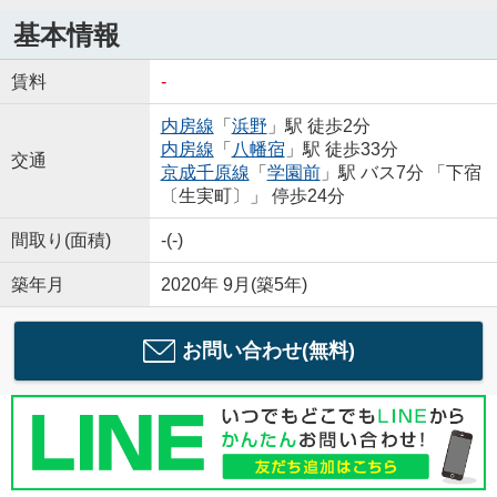
基本情報
賃料
-
内房線
「
浜野
」駅 徒歩2分
内房線
「
八幡宿
」駅 徒歩33分
交通
京成千原線
「
学園前
」駅 バス7分 「下宿
〔生実町〕」 停歩24分
間取り(面積)
-(-)
築年月
2020年 9月(築5年)
お問い合わせ(無料)