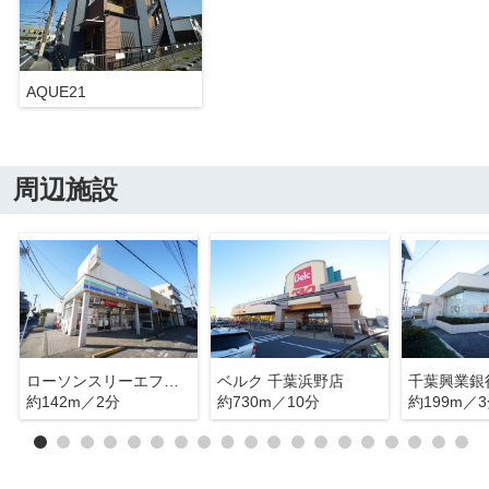
AQUE21
周辺施設
ローソンスリーエフ浜野駅前店
ベルク 千葉浜野店
千葉興業銀
約142m／2分
約730m／10分
約199m／