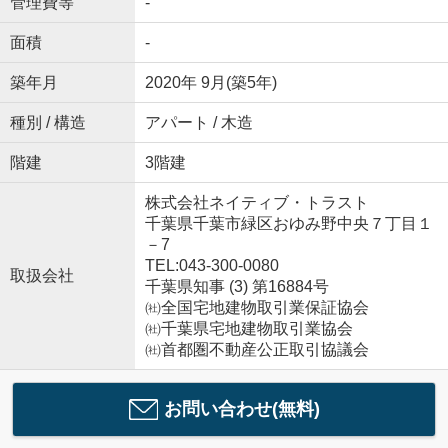
管理費等
-
面積
-
築年月
2020年 9月(築5年)
種別 / 構造
アパート / 木造
階建
3階建
株式会社ネイティブ・トラスト
千葉県千葉市緑区おゆみ野中央７丁目１
－7
TEL:043-300-0080
取扱会社
千葉県知事 (3) 第16884号
㈳全国宅地建物取引業保証協会
㈳千葉県宅地建物取引業協会
㈳首都圏不動産公正取引協議会
お問い合わせ(無料)