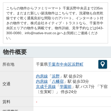
こちらの物件からファミリーマート 千葉浜野中央店まで235m
です。まだまだ新しい築浅物件はこちらです。洗濯物も自然乾
燥ですぐ乾く通風良好な間取りのアパート。インターネット付
きの物件です。株式会社ネイティブ・トラストなら、千葉市中
央区エリアの物件も満載です。物件詳細、見学予約などは043-
300-0080、info@native-trust.co.jpへお気軽にご連絡くださ
い。
物件概要
所在地
千葉県
千葉市中央区
浜野町
内房線
「
浜野
」駅 徒歩2分
内房線
「
八幡宿
」駅 徒歩33分
交通
京成千原線
「
学園前
」駅 バス7分 「下宿
〔生実町〕」 停歩24分
賃料
-