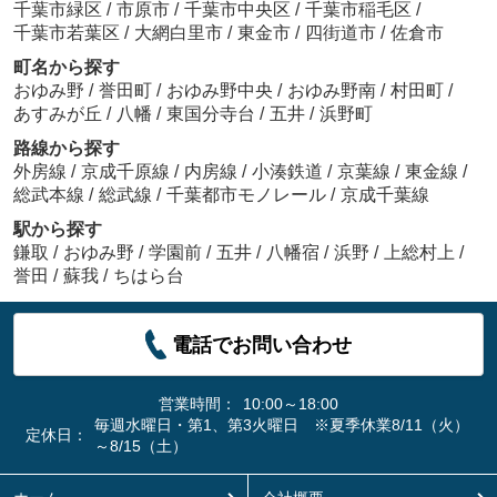
千葉市緑区
/
市原市
/
千葉市中央区
/
千葉市稲毛区
/
千葉市若葉区
/
大網白里市
/
東金市
/
四街道市
/
佐倉市
町名から探す
おゆみ野
/
誉田町
/
おゆみ野中央
/
おゆみ野南
/
村田町
/
あすみが丘
/
八幡
/
東国分寺台
/
五井
/
浜野町
路線から探す
外房線
/
京成千原線
/
内房線
/
小湊鉄道
/
京葉線
/
東金線
/
総武本線
/
総武線
/
千葉都市モノレール
/
京成千葉線
駅から探す
鎌取
/
おゆみ野
/
学園前
/
五井
/
八幡宿
/
浜野
/
上総村上
/
誉田
/
蘇我
/
ちはら台
電話でお問い合わせ
営業時間：
10:00～18:00
毎週水曜日・第1、第3火曜日 ※夏季休業8/11（火）
定休日：
～8/15（土）