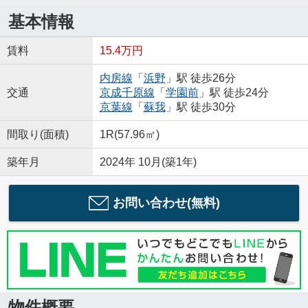
基本情報
賃料
15.4万円
内房線
「
浜野
」駅 徒歩26分
交通
京成千原線
「
学園前
」駅 徒歩24分
京葉線
「
蘇我
」駅 徒歩30分
間取り(面積)
1R(57.96㎡)
築年月
2024年 10月(築1年)
お問い合わせ(無料)
物件概要