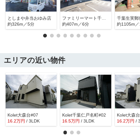
としまや弁当おゆみ店
ファミリーマート千葉生実町店
千葉生実郵
約326m／5分
約407m／6分
約1105m／
エリアの近い物件
Kolet大森台#07
Kolet千葉仁戸名町#02
Kolet大森台
16.2
万
円
/ 3LDK
16.5
万
円
/ 3LDK
16.2
万
円
/