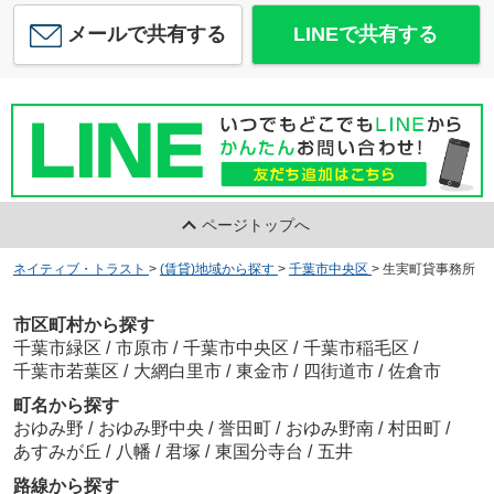
メールで共有する
LINEで共有する
ページトップへ
ネイティブ・トラスト
>
(賃貸)地域から探す
>
千葉市中央区
>
生実町貸事務所
市区町村から探す
千葉市緑区
/
市原市
/
千葉市中央区
/
千葉市稲毛区
/
千葉市若葉区
/
大網白里市
/
東金市
/
四街道市
/
佐倉市
町名から探す
おゆみ野
/
おゆみ野中央
/
誉田町
/
おゆみ野南
/
村田町
/
あすみが丘
/
八幡
/
君塚
/
東国分寺台
/
五井
路線から探す