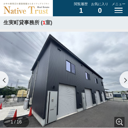
閲覧履歴
お気に入り
メニュー
1
0
生実町貸事務所 (
1
室)
1 / 16