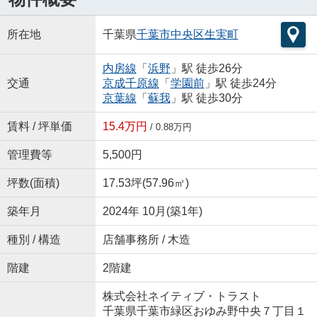
所在地
千葉県
千葉市中央区
生実町
内房線
「
浜野
」駅 徒歩26分
交通
京成千原線
「
学園前
」駅 徒歩24分
京葉線
「
蘇我
」駅 徒歩30分
賃料 / 坪単価
15.4万円
/ 0.88万円
管理費等
5,500円
坪数(面積)
17.53坪(57.96㎡)
築年月
2024年 10月(築1年)
種別 / 構造
店舗事務所 / 木造
階建
2階建
株式会社ネイティブ・トラスト
千葉県千葉市緑区おゆみ野中央７丁目１