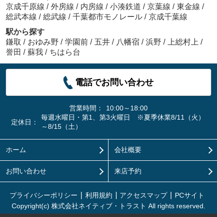
京成千原線
/
外房線
/
内房線
/
小湊鉄道
/
京葉線
/
東金線
/
総武本線
/
総武線
/
千葉都市モノレール
/
京成千葉線
駅から探す
鎌取
/
おゆみ野
/
学園前
/
五井
/
八幡宿
/
浜野
/
上総村上
/
誉田
/
蘇我
/
ちはら台
電話でお問い合わせ
営業時間：
10:00～18:00
毎週水曜日・第1、第3火曜日 ※夏季休業8/11（火）
定休日：
～8/15（土）
ホーム
会社概要
お問い合わせ
来店予約
プライバシーポリシー
利用規約
アクセスマップ
PCサイト
Copyright(c) 株式会社ネイティブ・トラスト All rights reserved.