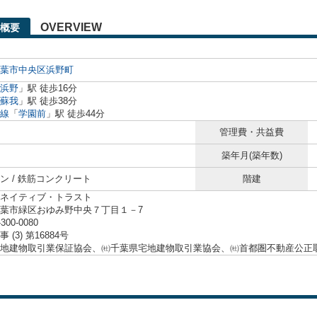
OVERVIEW
概要
葉市中央区
浜野町
浜野
」駅 徒歩16分
蘇我
」駅 徒歩38分
線
「
学園前
」駅 徒歩44分
管理費・共益費
築年月(築年数)
ン / 鉄筋コンクリート
階建
ネイティブ・トラスト
葉市緑区おゆみ野中央７丁目１－7
-300-0080
 (3) 第16884号
地建物取引業保証協会、㈳千葉県宅地建物取引業協会、㈳首都圏不動産公正