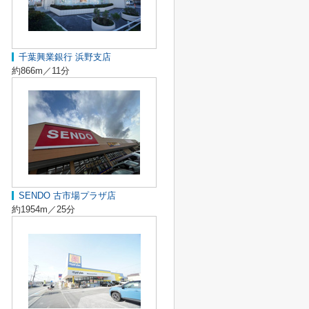
千葉興業銀行 浜野支店
約866m／11分
SENDO 古市場プラザ店
約1954m／25分