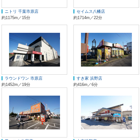
ニトリ 千葉市原店
セイムス八幡店
約1175m／15分
約1714m／22分
ラウンドワン 市原店
すき家 浜野店
約1452m／19分
約416m／6分