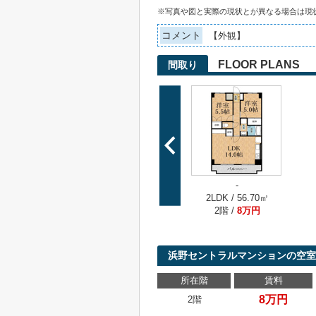
※写真や図と実際の現状とが異なる場合は現
コメント
【外観】
FLOOR PLANS
間取り
-
2LDK / 56.70㎡
2階 /
8万円
浜野セントラルマンションの空室
所在階
賃料
8万円
2階