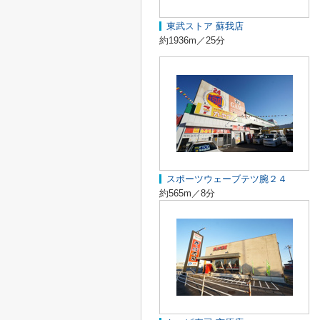
東武ストア 蘇我店
約1936m／25分
スポーツウェーブテツ腕２４
約565m／8分