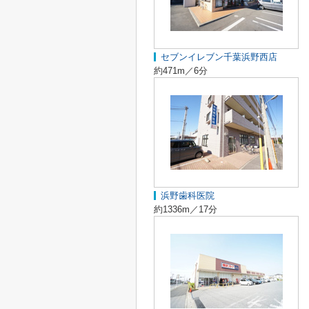
セブンイレブン千葉浜野西店
約471m／6分
浜野歯科医院
約1336m／17分