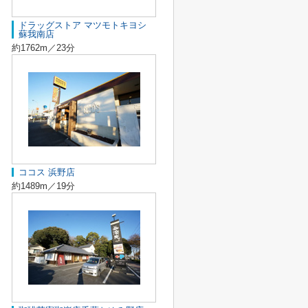
ドラッグストア マツモトキヨシ
蘇我南店
約1762m／23分
ココス 浜野店
約1489m／19分