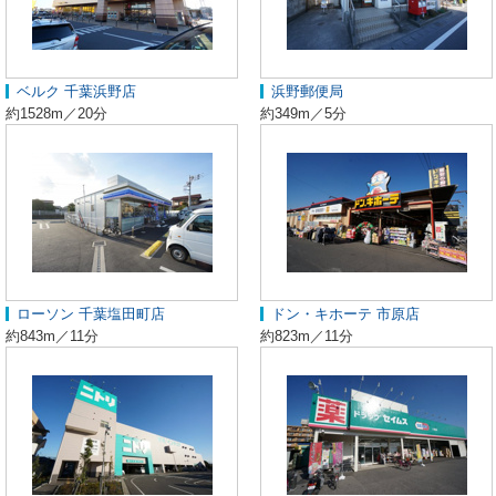
ベルク 千葉浜野店
浜野郵便局
約1528m／20分
約349m／5分
ローソン 千葉塩田町店
ドン・キホーテ 市原店
約843m／11分
約823m／11分