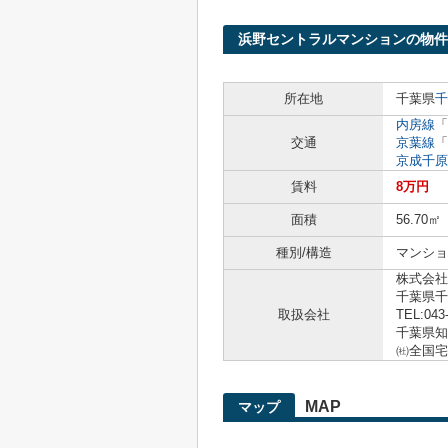
浜野セントラルマンションの物件
所在地
千葉県
千
内房線
「
交通
京葉線
「
京成千原
賃料
8万円
面積
56.70㎡
種別/構造
マンショ
株式会社
千葉県千
取扱会社
TEL:043
千葉県知事
㈳全国宅
MAP
マップ