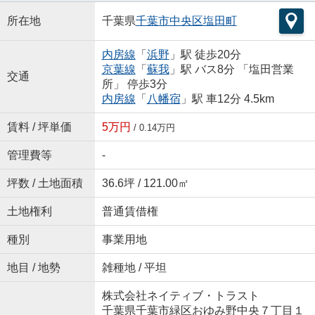
所在地
千葉県
千葉市中央区
塩田町
内房線
「
浜野
」駅 徒歩20分
京葉線
「
蘇我
」駅 バス8分 「塩田営業
交通
所」 停歩3分
内房線
「
八幡宿
」駅 車12分 4.5km
賃料 / 坪単価
5万円
/ 0.14万円
管理費等
-
坪数 / 土地面積
36.6坪 / 121.00㎡
土地権利
普通賃借権
種別
事業用地
地目 / 地勢
雑種地 / 平坦
株式会社ネイティブ・トラスト
千葉県千葉市緑区おゆみ野中央７丁目１