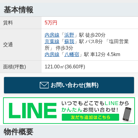
基本情報
賃料
5万円
内房線
「
浜野
」駅 徒歩20分
京葉線
「
蘇我
」駅 バス8分 「塩田営業
交通
所」 停歩3分
内房線
「
八幡宿
」駅 車12分 4.5km
面積(坪数)
121.00㎡(36.60坪)
お問い合わせ(無料)
物件概要