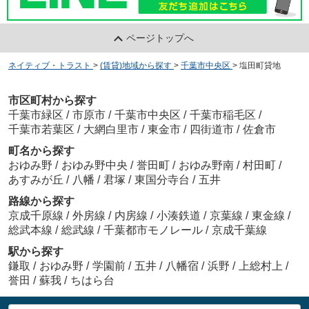
ページトップへ
ネイティブ・トラスト
>
(賃貸)地域から探す
>
千葉市中央区
>
塩田町貸地
市区町村から探す
千葉市緑区
/
市原市
/
千葉市中央区
/
千葉市稲毛区
/
千葉市若葉区
/
大網白里市
/
東金市
/
四街道市
/
佐倉市
町名から探す
おゆみ野
/
おゆみ野中央
/
誉田町
/
おゆみ野南
/
村田町
/
あすみが丘
/
八幡
/
君塚
/
東国分寺台
/
五井
路線から探す
京成千原線
/
外房線
/
内房線
/
小湊鉄道
/
京葉線
/
東金線
/
総武本線
/
総武線
/
千葉都市モノレール
/
京成千葉線
駅から探す
鎌取
/
おゆみ野
/
学園前
/
五井
/
八幡宿
/
浜野
/
上総村上
/
誉田
/
蘇我
/
ちはら台