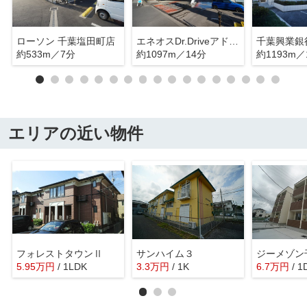
ローソン 千葉塩田町店
エネオスDr.DriveアドミラルR16SS
千葉興業銀
約533m／7分
約1097m／14分
約1193m／
エリアの近い物件
フォレストタウンⅡ
サンハイム３
5.95
万
円
/ 1LDK
3.3
万
円
/ 1K
6.7
万
円
/ 1