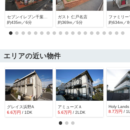
セブンイレブン千葉仁戸名店
ガスト 仁戸名店
約435m／6分
約369m／5分
約634m／
エリアの近い物件
Holy Lands
グレイス浜野A
アミューズＡ
8.7
万
円
/ 1
6.6
万
円
/ 1DK
5.6
万
円
/ 2LDK