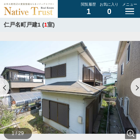
閲覧履歴
お気に入り
メニュー
1
0
仁戸名町戸建1 (
1
室)
1 / 29