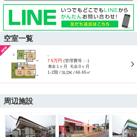
空室一覧
-
7.5万円
(管理費等：-)
1ヶ月
0ヶ月
敷金
礼金
1-2階
66.65㎡
3LDK
周辺施設