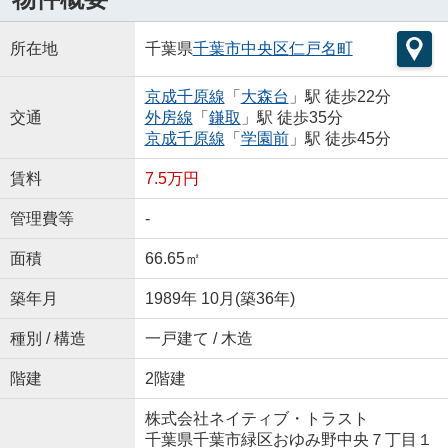
所在地
千葉県
千葉市中央区
仁戸名町
京成千原線
「
大森台
」駅 徒歩22分
交通
外房線
「
鎌取
」駅 徒歩35分
京成千原線
「
学園前
」駅 徒歩45分
賃料
7.5万円
管理費等
-
面積
66.65㎡
築年月
1989年 10月(築36年)
種別 / 構造
一戸建て / 木造
階建
2階建
株式会社ネイティブ・トラスト
千葉県千葉市緑区おゆみ野中央７丁目１