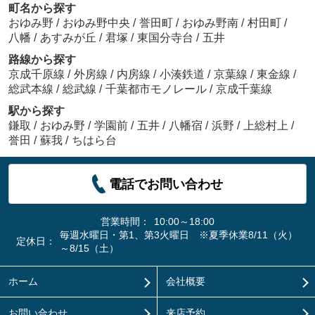
町名から探す
おゆみ野
/
おゆみ野中央
/
誉田町
/
おゆみ野南
/
村田町
/
八幡
/
あすみが丘
/
君塚
/
東国分寺台
/
五井
路線から探す
京成千原線
/
外房線
/
内房線
/
小湊鉄道
/
京葉線
/
東金線
/
総武本線
/
総武線
/
千葉都市モノレール
/
京成千葉線
駅から探す
鎌取
/
おゆみ野
/
学園前
/
五井
/
八幡宿
/
浜野
/
上総村上
/
誉田
/
蘇我
/
ちはら台
電話でお問い合わせ
営業時間：
10:00～18:00
毎週水曜日・第1、第3火曜日 ※夏季休業8/11（火）
定休日：
～8/15（土）
ホーム
会社概要
お問い合わせ
来店予約