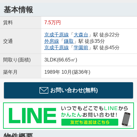
基本情報
賃料
7.5万円
京成千原線
「
大森台
」駅 徒歩22分
交通
外房線
「
鎌取
」駅 徒歩35分
京成千原線
「
学園前
」駅 徒歩45分
間取り(面積)
3LDK(66.65㎡)
築年月
1989年 10月(築36年)
お問い合わせ(無料)
物件概要