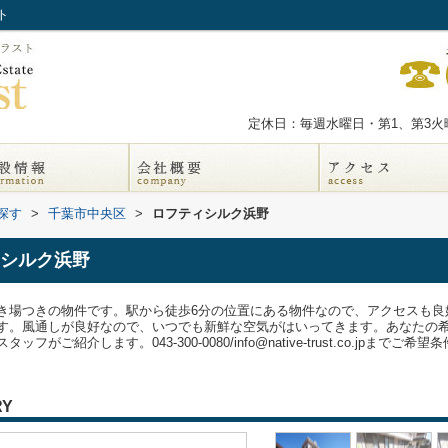
ト
定休日：毎週水曜日・第1、第3火曜
探す
>
千葉市中央区
>
ロフティシルク浜野
シルク浜野
き場つきの物件です。駅から徒歩6分の位置にある物件なので、アクセスも良
す。風通しが良好なので、いつでも新鮮な空気がはいってきます。あなたの
ご紹介します。043-300-0080/info@native-trust.co.jpまで
RY