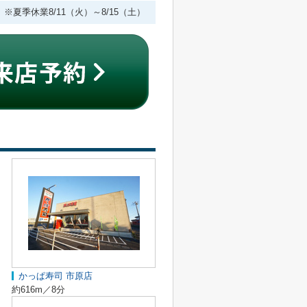
 ※夏季休業8/11（火）～8/15（土）
かっぱ寿司 市原店
約616m／8分