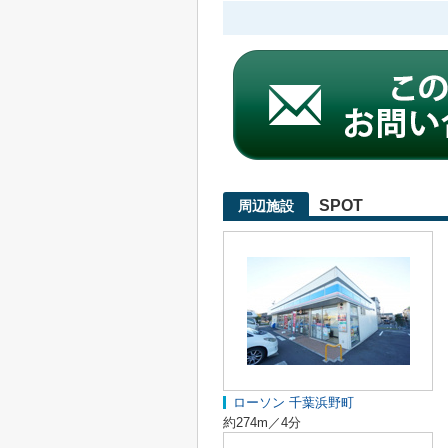
SPOT
周辺施設
ローソン 千葉浜野町
約274m／4分