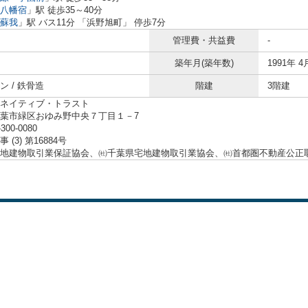
八幡宿
」駅 徒歩35～40分
蘇我
」駅 バス11分 「浜野旭町」 停歩7分
管理費・共益費
-
築年月(築年数)
1991年 4
ン / 鉄骨造
階建
3階建
ネイティブ・トラスト
葉市緑区おゆみ野中央７丁目１－7
-300-0080
 (3) 第16884号
地建物取引業保証協会、㈳千葉県宅地建物取引業協会、㈳首都圏不動産公正