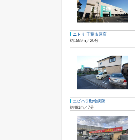
ニトリ 千葉市原店
約1599m／20分
エビハラ動物病院
約491m／7分