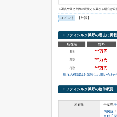
※写真や図と実際の現状とが異なる場合は現
コメント
【外観】
ロフティシルク浜野の過去に掲載
所在階
賃料
***万円
1階
***万円
2階
***万円
3階
現況の確認はお気軽にお問い合わ
ロフティシルク浜野の物件概要
所在地
千葉県
千
内房線
「
京成千原