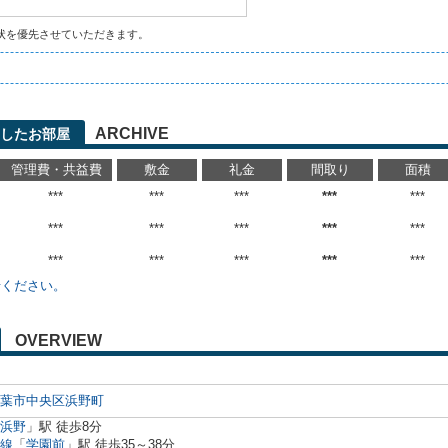
状を優先させていただきます。
ARCHIVE
したお部屋
管理費・共益費
敷金
礼金
間取り
面積
***
***
***
***
***
***
***
***
***
***
***
***
***
***
***
せください。
OVERVIEW
葉市中央区
浜野町
浜野
」駅 徒歩8分
線
「
学園前
」駅 徒歩35～38分