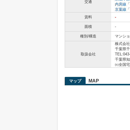
交通
内房線
「
京葉線
「
賃料
-
面積
-
種別/構造
マンショ
株式会社
千葉県千
取扱会社
TEL:043
千葉県知事
㈳全国宅
MAP
マップ