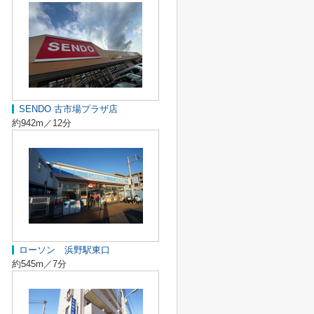
SENDO 古市場プラザ店
約942m／12分
ローソン 浜野駅東口
約545m／7分