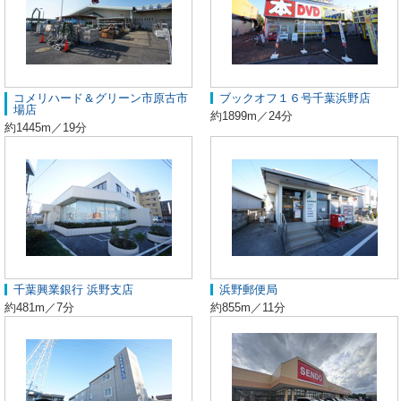
コメリハード＆グリーン市原古市
ブックオフ１６号千葉浜野店
場店
約1899m／24分
約1445m／19分
千葉興業銀行 浜野支店
浜野郵便局
約481m／7分
約855m／11分