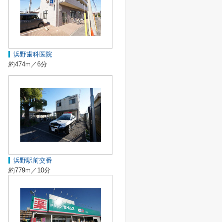
浜野歯科医院
約474m／6分
浜野駅前交番
約779m／10分