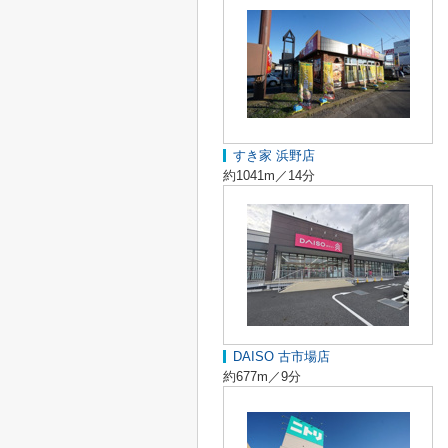
すき家 浜野店
約1041m／14分
DAISO 古市場店
約677m／9分