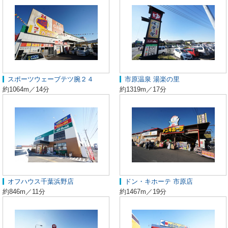
スポーツウェーブテツ腕２４
市原温泉 湯楽の里
約1064m／14分
約1319m／17分
オフハウス千葉浜野店
ドン・キホーテ 市原店
約846m／11分
約1467m／19分