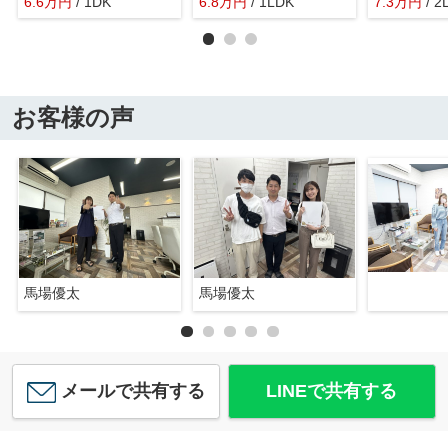
6.6
万
円
/ 1DK
6.8
万
円
/ 1LDK
7.3
万
円
/ 2
お客様の声
馬場優太
馬場優太
メールで共有する
LINEで共有する