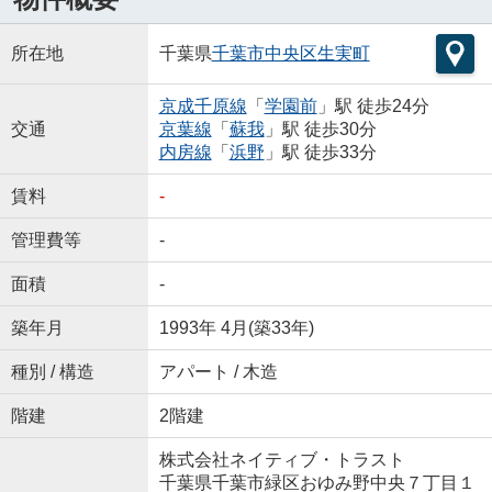
所在地
千葉県
千葉市中央区
生実町
京成千原線
「
学園前
」駅 徒歩24分
交通
京葉線
「
蘇我
」駅 徒歩30分
内房線
「
浜野
」駅 徒歩33分
賃料
-
管理費等
-
面積
-
築年月
1993年 4月(築33年)
種別 / 構造
アパート / 木造
階建
2階建
株式会社ネイティブ・トラスト
千葉県千葉市緑区おゆみ野中央７丁目１