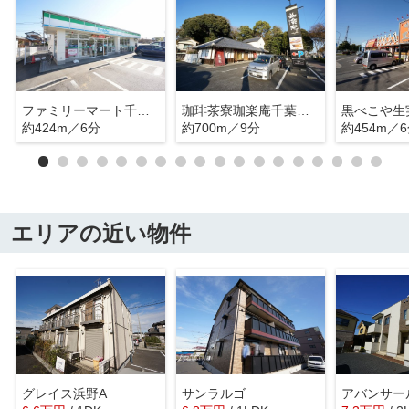
ファミリーマート千葉生実町店
珈琲茶寮珈楽庵千葉おゆみ野店
黒べこや生
約424m／6分
約700m／9分
約454m／
エリアの近い物件
グレイス浜野A
サンラルゴ
アバンサー