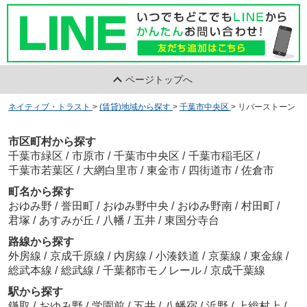
ページトップへ
ネイティブ・トラスト
>
(賃貸)地域から探す
>
千葉市中央区
>
リバーストーン
市区町村から探す
千葉市緑区
/
市原市
/
千葉市中央区
/
千葉市稲毛区
/
千葉市若葉区
/
大網白里市
/
東金市
/
四街道市
/
佐倉市
町名から探す
おゆみ野
/
誉田町
/
おゆみ野中央
/
おゆみ野南
/
村田町
/
君塚
/
あすみが丘
/
八幡
/
五井
/
東国分寺台
路線から探す
外房線
/
京成千原線
/
内房線
/
小湊鉄道
/
京葉線
/
東金線
/
総武本線
/
総武線
/
千葉都市モノレール
/
京成千葉線
駅から探す
鎌取
/
おゆみ野
/
学園前
/
五井
/
八幡宿
/
浜野
/
上総村上
/