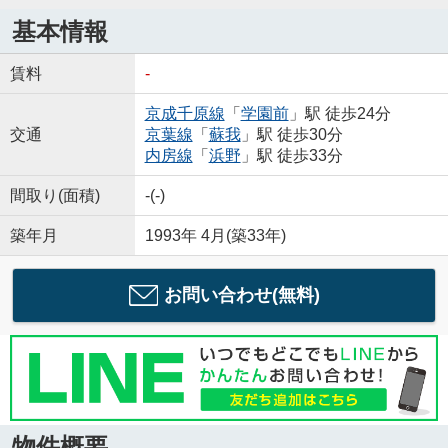
基本情報
賃料
-
京成千原線
「
学園前
」駅 徒歩24分
交通
京葉線
「
蘇我
」駅 徒歩30分
内房線
「
浜野
」駅 徒歩33分
間取り(面積)
-(-)
築年月
1993年 4月(築33年)
お問い合わせ(無料)
物件概要