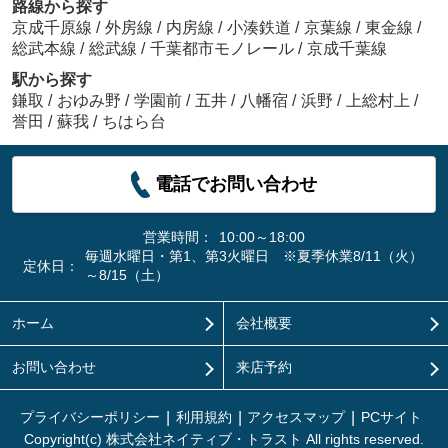
路線から探す
京成千原線
/
外房線
/
内房線
/
小湊鉄道
/
京葉線
/
東金線
/
総武本線
/
総武線
/
千葉都市モノレール
/
京成千葉線
駅から探す
鎌取
/
おゆみ野
/
学園前
/
五井
/
八幡宿
/
浜野
/
上総村上
/
誉田
/
蘇我
/
ちはら台
電話でお問い合わせ
営業時間：
10:00～18:00
毎週水曜日・第1、第3火曜日 ※夏季休業8/11（火）
定休日：
～8/15（土）
ホーム
会社概要
お問い合わせ
来店予約
プライバシーポリシー
利用規約
アクセスマップ
PCサイト
Copyright(c) 株式会社ネイティブ・トラスト All rights reserved.