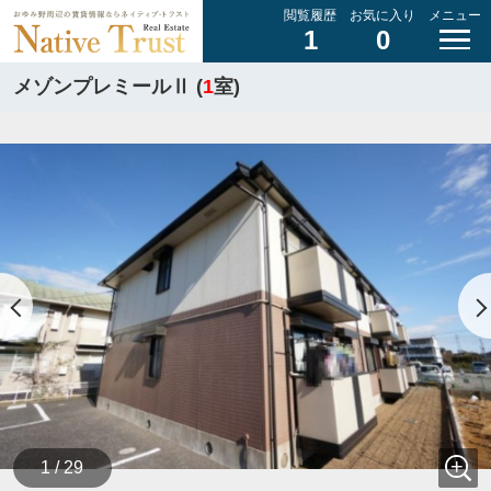
閲覧履歴
お気に入り
メニュー
1
0
メゾンプレミールⅡ (
1
室)
1 / 29