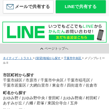
メールで共有する
LINEで共有する
ページトップへ
ネイティブ・トラスト
>
(賃貸)地域から探す
>
千葉市中央区
>
メゾンプレミー
ルⅡ
市区町村から探す
千葉市緑区
/
市原市
/
千葉市中央区
/
千葉市稲毛区
/
千葉市若葉区
/
大網白里市
/
東金市
/
四街道市
/
佐倉市
町名から探す
おゆみ野
/
おゆみ野中央
/
誉田町
/
おゆみ野南
/
村田町
/
あすみが丘
/
八幡
/
君塚
/
東国分寺台
/
五井