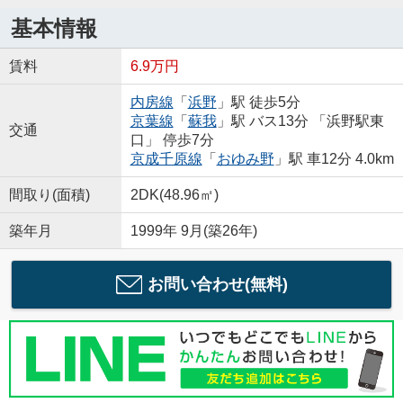
基本情報
賃料
6.9万円
内房線
「
浜野
」駅 徒歩5分
京葉線
「
蘇我
」駅 バス13分 「浜野駅東
交通
口」 停歩7分
京成千原線
「
おゆみ野
」駅 車12分 4.0km
間取り(面積)
2DK(48.96㎡)
築年月
1999年 9月(築26年)
お問い合わせ(無料)