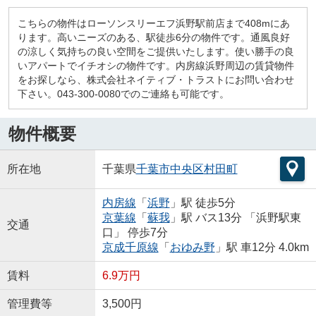
こちらの物件はローソンスリーエフ浜野駅前店まで408mにあ
ります。高いニーズのある、駅徒歩6分の物件です。通風良好
の涼しく気持ちの良い空間をご提供いたします。使い勝手の良
いアパートでイチオシの物件です。内房線浜野周辺の賃貸物件
をお探しなら、株式会社ネイティブ・トラストにお問い合わせ
下さい。043-300-0080でのご連絡も可能です。
物件概要
所在地
千葉県
千葉市中央区
村田町
内房線
「
浜野
」駅 徒歩5分
京葉線
「
蘇我
」駅 バス13分 「浜野駅東
交通
口」 停歩7分
京成千原線
「
おゆみ野
」駅 車12分 4.0km
賃料
6.9万円
管理費等
3,500円