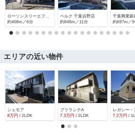
ローソンスリーエフ浜野駅前店
ベルク 千葉浜野店
千葉興業銀
約408m／6分
約848m／11分
約697m／
エリアの近い物件
シェモア
ブリランテA
レガシー・
8
万
円
/ 2LDK
7.3
万
円
/ 2LDK
7.2
万
円
/ 1