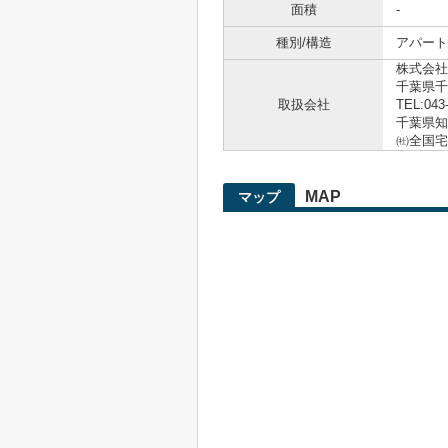
面積
-
種別/構造
アパート
株式会社
千葉県千
取扱会社
TEL:043
千葉県知事
㈳全国宅
MAP
マップ