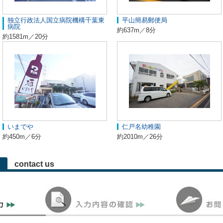
独立行政法人国立病院機構千葉東
平山簡易郵便局
病院
約637m／8分
約1581m／20分
いまでや
仁戸名幼稚園
約450m／6分
約2010m／26分
contact us