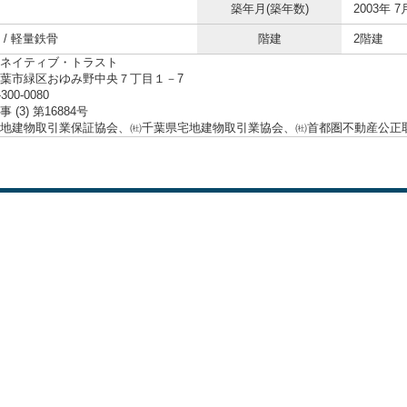
築年月(築年数)
2003年 7
 / 軽量鉄骨
階建
2階建
ネイティブ・トラスト
葉市緑区おゆみ野中央７丁目１－7
-300-0080
 (3) 第16884号
地建物取引業保証協会、㈳千葉県宅地建物取引業協会、㈳首都圏不動産公正