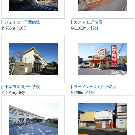
ジェイコー千葉病院
ガスト 仁戸名店
約766m／10分
約1162m／15分
千葉市立川戸中学校
ラーメンめん丸仁戸名店
約401m／6分
約296m／4分