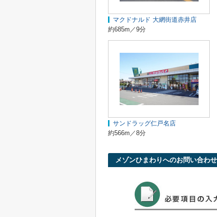
マクドナルド 大網街道赤井店
約685m／9分
サンドラッグ仁戸名店
約566m／8分
メゾンひまわりへのお問い合わせ