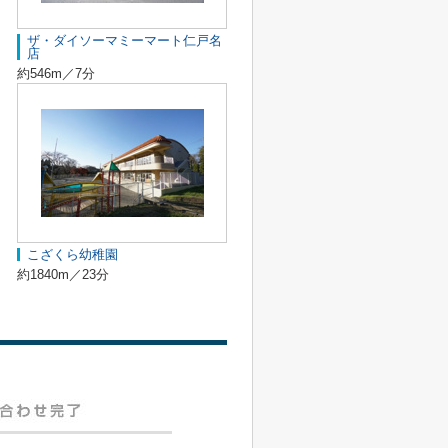
ザ・ダイソーマミーマート仁戸名
店
約546m／7分
こざくら幼稚園
約1840m／23分