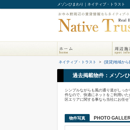
メゾンひまわり｜ネイティブ・トラスト
ネイティブ・トラスト
>
(賃貸)地域から
過去掲載物件：メゾンひ
シンプルながらも風の通り道がしっか
件なので、快適にネットをご利用いただ
区エリアに関する事なら当社にお任せ
PHOTO GALLE
物件写真