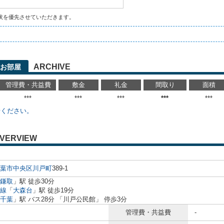
状を優先させていただきます。
ARCHIVE
お部屋
管理費・共益費
敷金
礼金
間取り
面積
***
***
***
***
***
せください。
VERVIEW
葉市中央区
川戸町
389-1
鎌取
」駅 徒歩30分
線
「
大森台
」駅 徒歩19分
千葉
」駅 バス28分 「川戸公民館」 停歩3分
管理費・共益費
-