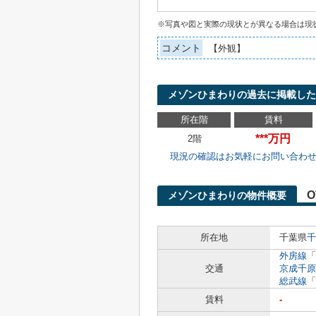
※写真や図と実際の現状とが異なる場合は現
コメント
【外観】
メゾンひまわりの過去に掲載した
所在階
賃料
***万円
2階
現況の確認はお気軽にお問い合わ
O
メゾンひまわりの物件概要
所在地
千葉県
千
外房線
「
交通
京成千原
総武線
「
賃料
-