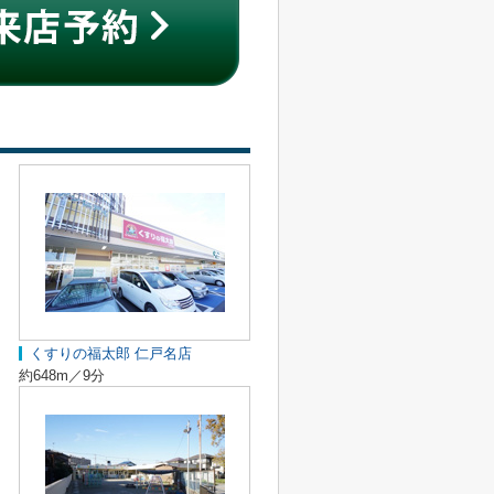
くすりの福太郎 仁戸名店
約648m／9分