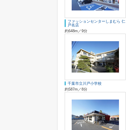
ファッションセンターしまむら 仁
戸名店
約648m／9分
千葉市立川戸小学校
約587m／8分