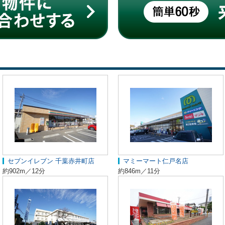
セブンイレブン 千葉赤井町店
マミーマート仁戸名店
約902m／12分
約846m／11分