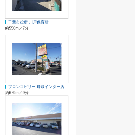
千葉市役所 川戸保育所
約550m／7分
ブロンコビリー 鎌取インター店
約679m／9分