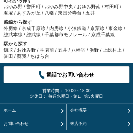
町名から探す
おゆみ野
/
誉田町
/
おゆみ野中央
/
おゆみ野南
/
村田町
/
君塚
/
あすみが丘
/
八幡
/
東国分寺台
/
五井
路線から探す
外房線
/
京成千原線
/
内房線
/
小湊鉄道
/
京葉線
/
東金線
/
総武本線
/
総武線
/
千葉都市モノレール
/
京成千葉線
駅から探す
鎌取
/
おゆみ野
/
学園前
/
五井
/
八幡宿
/
浜野
/
上総村上
/
誉田
/
蘇我
/
ちはら台
電話でお問い合わせ
営業時間：
10:00～18:00
定休日：
毎週水曜日・第1、第3火曜日
ホーム
会社概要
お問い合わせ
来店予約