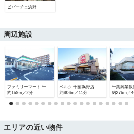
ビバーチェ浜野
周辺施設
ファミリーマート 千葉浜野中央店
ベルク 千葉浜野店
千葉興業銀
約159m／2分
約806m／11分
約275m／
エリアの近い物件