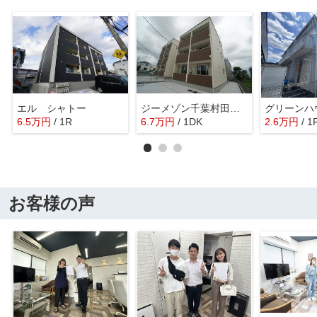
エル シャトー
ジーメゾン千葉村田町ヴィエラ
グリーンハ
6.5
万
円
/ 1R
6.7
万
円
/ 1DK
2.6
万
円
/ 1
お客様の声