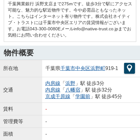
千葉興業銀行 浜野支店まで275mです。徒歩3分で駅にアクセス
可能な、魅力的な駅近物件です。今や必需品ともなったネッ
ト。こちらはインターネット有り物件です。株式会社ネイティ
ブ・トラストには千葉市中央区エリアの賃貸情報がございま
す。お電話043-300-0080Eメールinfo@native-trust.co.jpまでお
気軽にお問い合わせください。
物件概要
所在地
千葉県
千葉市中央区
浜野町
919-1
内房線
「
浜野
」駅 徒歩3分
交通
内房線
「
八幡宿
」駅 徒歩32分
京成千原線
「
学園前
」駅 徒歩45分
賃料
-
管理費等
-
面積
-