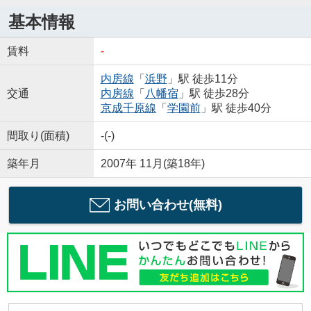
基本情報
賃料
-
内房線
「
浜野
」駅 徒歩11分
交通
内房線
「
八幡宿
」駅 徒歩28分
京成千原線
「
学園前
」駅 徒歩40分
間取り(面積)
-(-)
築年月
2007年 11月(築18年)
お問い合わせ(無料)