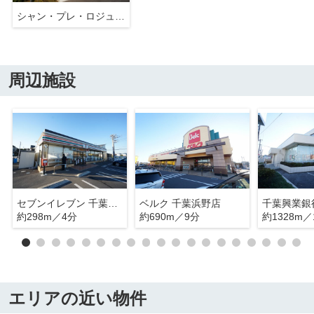
シャン・プレ・ロジュマンⅠ
周辺施設
セブンイレブン 千葉村田町店
ベルク 千葉浜野店
千葉興業銀
約298m／4分
約690m／9分
約1328m／
エリアの近い物件