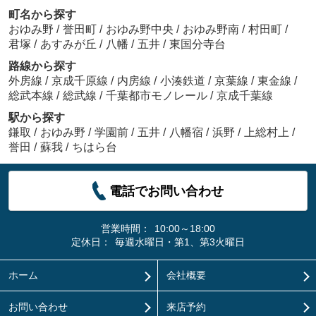
町名から探す
おゆみ野
/
誉田町
/
おゆみ野中央
/
おゆみ野南
/
村田町
/
君塚
/
あすみが丘
/
八幡
/
五井
/
東国分寺台
路線から探す
外房線
/
京成千原線
/
内房線
/
小湊鉄道
/
京葉線
/
東金線
/
総武本線
/
総武線
/
千葉都市モノレール
/
京成千葉線
駅から探す
鎌取
/
おゆみ野
/
学園前
/
五井
/
八幡宿
/
浜野
/
上総村上
/
誉田
/
蘇我
/
ちはら台
電話でお問い合わせ
営業時間：
10:00～18:00
定休日：
毎週水曜日・第1、第3火曜日
ホーム
会社概要
お問い合わせ
来店予約