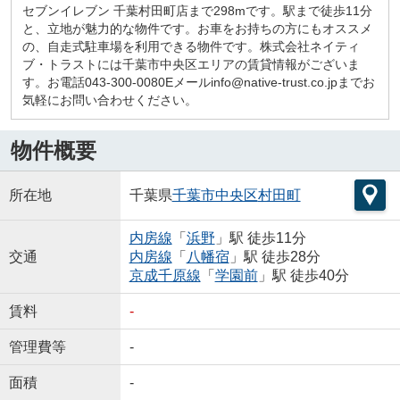
セブンイレブン 千葉村田町店まで298mです。駅まで徒歩11分
と、立地が魅力的な物件です。お車をお持ちの方にもオススメ
の、自走式駐車場を利用できる物件です。株式会社ネイティ
ブ・トラストには千葉市中央区エリアの賃貸情報がございま
す。お電話043-300-0080Eメールinfo@native-trust.co.jpまでお
気軽にお問い合わせください。
物件概要
所在地
千葉県
千葉市中央区
村田町
内房線
「
浜野
」駅 徒歩11分
交通
内房線
「
八幡宿
」駅 徒歩28分
京成千原線
「
学園前
」駅 徒歩40分
賃料
-
管理費等
-
面積
-