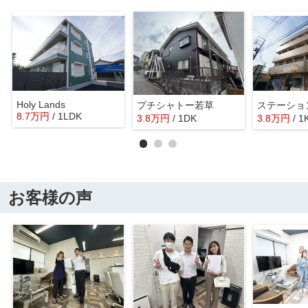
Holy Lands
プチシャトー若草
ステーショ
8.7
万
円
/ 1LDK
3.8
万
円
/ 1DK
3.8
万
円
/ 1
お客様の声