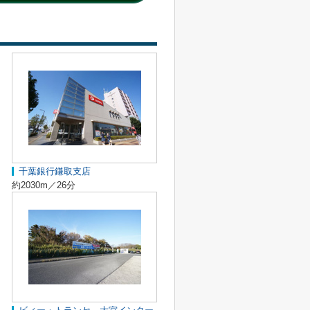
千葉銀行鎌取支店
約2030m／26分