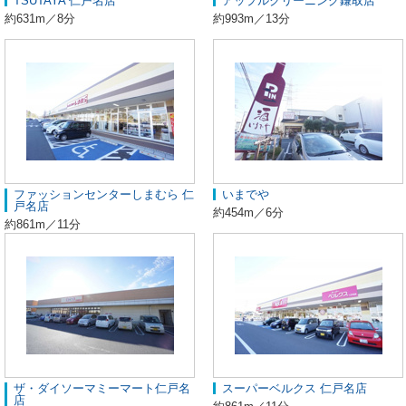
TSUTAYA 仁戸名店
アップルクリーニング鎌取店
約631m／8分
約993m／13分
ファッションセンターしまむら 仁
いまでや
戸名店
約454m／6分
約861m／11分
ザ・ダイソーマミーマート仁戸名
スーパーベルクス 仁戸名店
店