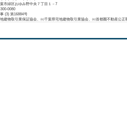
葉市緑区おゆみ野中央７丁目１－7
-300-0080
 (3) 第16884号
地建物取引業保証協会、㈳千葉県宅地建物取引業協会、㈳首都圏不動産公正