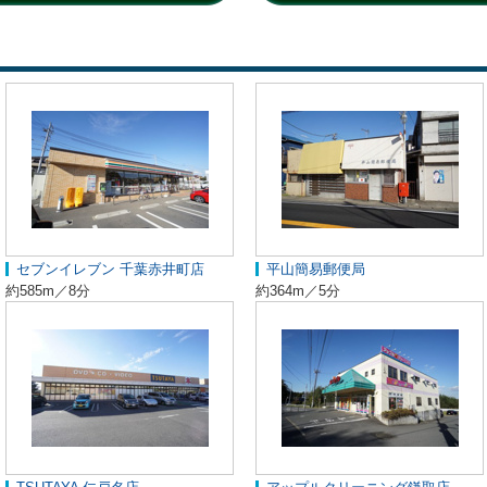
セブンイレブン 千葉赤井町店
平山簡易郵便局
約585m／8分
約364m／5分