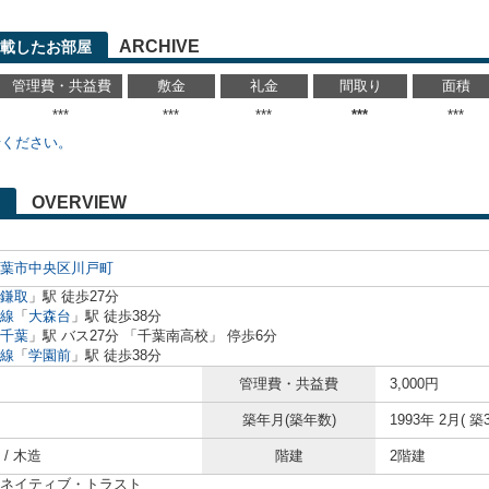
ARCHIVE
載したお部屋
管理費・共益費
敷金
礼金
間取り
面積
***
***
***
***
***
せください。
OVERVIEW
葉市中央区
川戸町
鎌取
」駅 徒歩27分
線
「
大森台
」駅 徒歩38分
千葉
」駅 バス27分 「千葉南高校」 停歩6分
線
「
学園前
」駅 徒歩38分
管理費・共益費
3,000円
築年月(築年数)
1993年 2月( 築3
/ 木造
階建
2階建
ネイティブ・トラスト