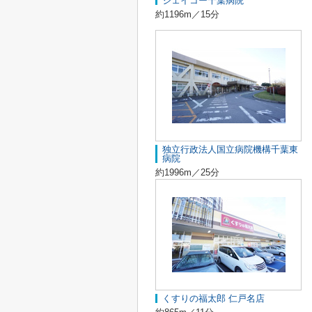
ジェイコー千葉病院
約1196m／15分
独立行政法人国立病院機構千葉東
病院
約1996m／25分
くすりの福太郎 仁戸名店