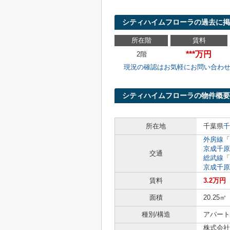
シティハイムフローラの過去に掲
所在階
賃料
***万円
2階
現況の確認はお気軽にお問い合わ
シティハイムフローラの物件概要
所在地
千葉県
千
外房線
「
京成千原
交通
総武線
「
京成千原
賃料
3.2万円
面積
20.25㎡
種別/構造
アパート 
株式会社