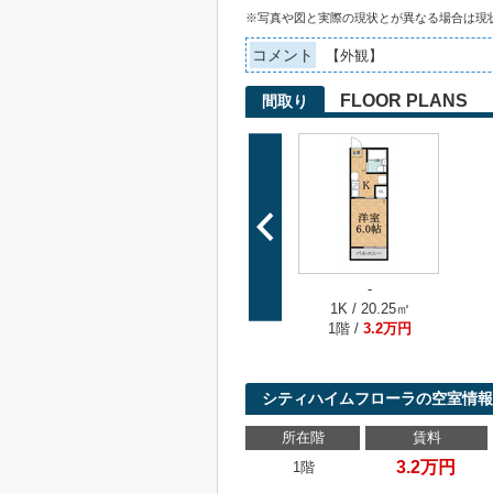
※写真や図と実際の現状とが異なる場合は現
コメント
【外観】
FLOOR PLANS
間取り
-
1K / 20.25㎡
1階 /
3.2万円
シティハイムフローラの空室情報
所在階
賃料
3.2万円
1階