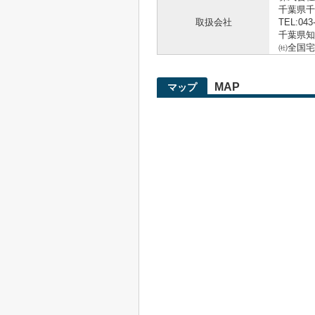
千葉県千
取扱会社
TEL:043
千葉県知事
㈳全国宅
MAP
マップ