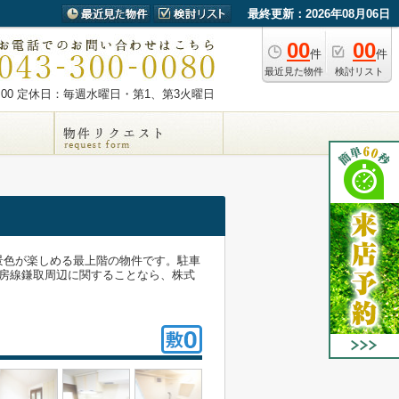
最終更新：2026年08月06日
00
00
件
件
最近見た物件
検討リスト
00
定休日：毎週水曜日・第1、第3火曜日
な景色が楽しめる最上階の物件です。駐車
外房線鎌取周辺に関することなら、株式
。