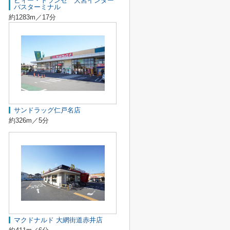
ビィー・トランセ 大宮インター
バスターミナル
約1283m／17分
サンドラッグ仁戸名店
約326m／5分
マクドナルド 大網街道赤井店