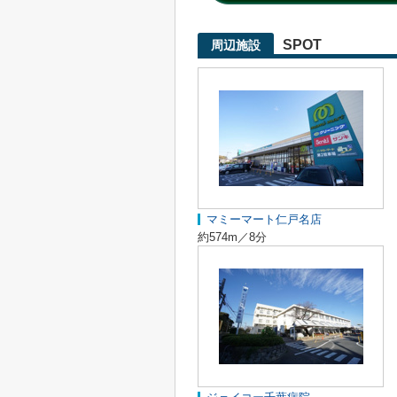
SPOT
周辺施設
マミーマート仁戸名店
約574m／8分