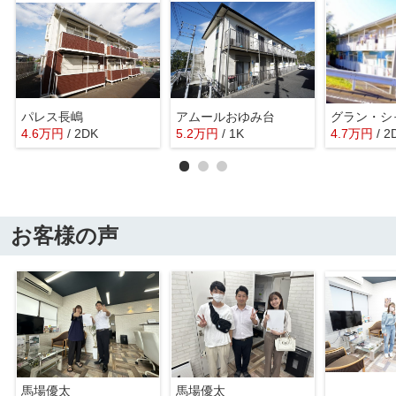
パレス長嶋
アムールおゆみ台
グラン・シ
4.6
万
円
/ 2DK
5.2
万
円
/ 1K
4.7
万
円
/ 2
お客様の声
馬場優太
馬場優太