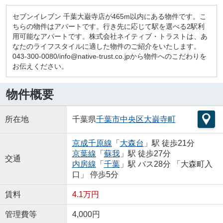
セブンイレブン 千葉大巌寺店が465m以内にある物件です。こ
ちらの物件はアパートです。行き先に応じて駅を選べる2駅利
用可能なアパートです。株式会社ネイティブ・トラストは、あ
なたのライフスタイルに適した物件のご紹介をいたします。
043-300-0080/info@native-trust.co.jpから物件へのこだわりを
お伝えください。
物件概要
所在地
千葉県
千葉市中央区
大巌寺町
京成千原線
「
大森台
」駅 徒歩21分
京葉線
「
蘇我
」駅 徒歩27分
交通
内房線
「
千葉
」駅 バス28分 「大森町入
口」 停歩5分
賃料
4.1万円
管理費等
4,000円