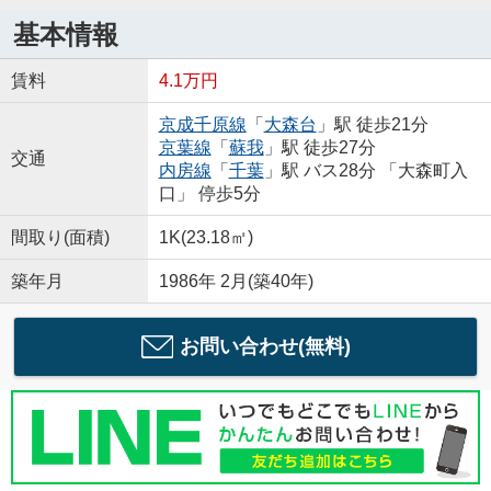
基本情報
賃料
4.1万円
京成千原線
「
大森台
」駅 徒歩21分
京葉線
「
蘇我
」駅 徒歩27分
交通
内房線
「
千葉
」駅 バス28分 「大森町入
口」 停歩5分
間取り(面積)
1K(23.18㎡)
築年月
1986年 2月(築40年)
お問い合わせ(無料)