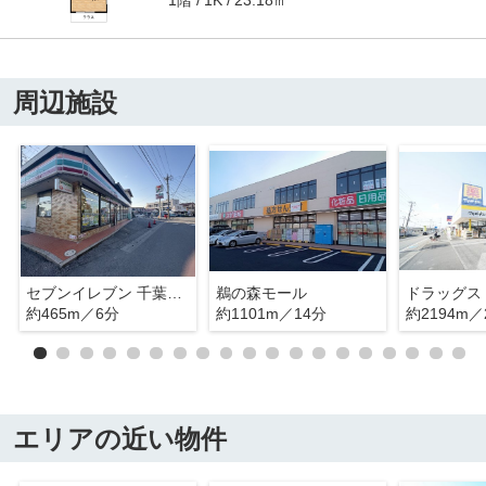
1K
周辺施設
セブンイレブン 千葉大巌寺店
鵜の森モール
約465m／6分
約1101m／14分
約2194m／
エリアの近い物件