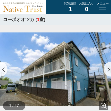
閲覧履歴
お気に入り
メニュー
1
0
コーポオオツカ (
1
室)
1 / 27