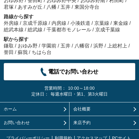
おゆみ野
/
誉田町
/
おゆみ野中央
/
おゆみ野南
/
村田町
/
君塚
/
あすみが丘
/
八幡
/
五井
/
東国分寺台
路線から探す
外房線
/
京成千原線
/
内房線
/
小湊鉄道
/
京葉線
/
東金線
/
総武本線
/
総武線
/
千葉都市モノレール
/
京成千葉線
駅から探す
鎌取
/
おゆみ野
/
学園前
/
五井
/
八幡宿
/
浜野
/
上総村上
/
誉田
/
蘇我
/
ちはら台
電話でお問い合わせ
営業時間：
10:00～18:00
定休日：
毎週水曜日・第1、第3火曜日
ホーム
会社概要
お問い合わせ
来店予約
プライバシーポリシー
利用規約
アクセスマップ
PCサイト