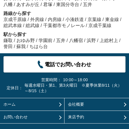
八幡
/
あすみが丘
/
君塚
/
東国分寺台
/
五井
路線から探す
京成千原線
/
外房線
/
内房線
/
小湊鉄道
/
京葉線
/
東金線
/
総武本線
/
総武線
/
千葉都市モノレール
/
京成千葉線
駅から探す
鎌取
/
おゆみ野
/
学園前
/
五井
/
八幡宿
/
浜野
/
上総村上
/
誉田
/
蘇我
/
ちはら台
電話でお問い合わせ
営業時間：
10:00～18:00
毎週水曜日・第1、第3火曜日 ※夏季休業8/11（火）
定休日：
～8/15（土）
ホーム
会社概要
お問い合わせ
来店予約