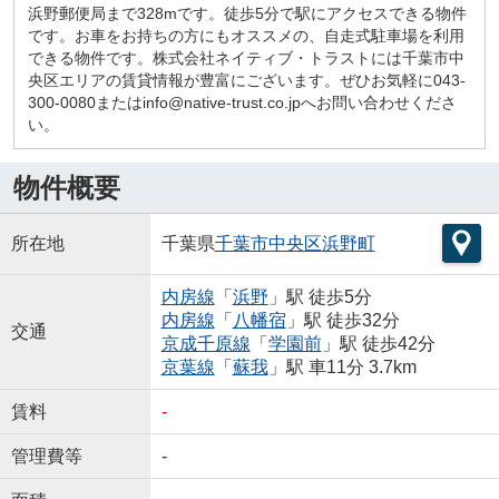
浜野郵便局まで328mです。徒歩5分で駅にアクセスできる物件
です。お車をお持ちの方にもオススメの、自走式駐車場を利用
できる物件です。株式会社ネイティブ・トラストには千葉市中
央区エリアの賃貸情報が豊富にございます。ぜひお気軽に043-
300-0080またはinfo@native-trust.co.jpへお問い合わせくださ
い。
物件概要
所在地
千葉県
千葉市中央区
浜野町
内房線
「
浜野
」駅 徒歩5分
内房線
「
八幡宿
」駅 徒歩32分
交通
京成千原線
「
学園前
」駅 徒歩42分
京葉線
「
蘇我
」駅 車11分 3.7km
賃料
-
管理費等
-