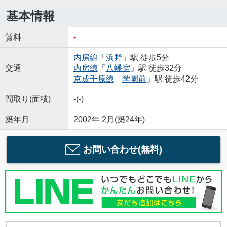
基本情報
賃料
-
内房線
「
浜野
」駅 徒歩5分
交通
内房線
「
八幡宿
」駅 徒歩32分
京成千原線
「
学園前
」駅 徒歩42分
間取り(面積)
-(-)
築年月
2002年 2月(築24年)
お問い合わせ(無料)