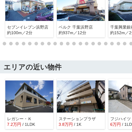
セブンイレブン浜野店
ベルク 千葉浜野店
千葉興業銀
約100m／2分
約937m／12分
約152m／
エリアの近い物件
レガシー・Ｋ
ステーションプラザ
フジハイツ
7.2
万
円
/ 1LDK
3.8
万
円
/ 1K
6
万
円
/ 1L