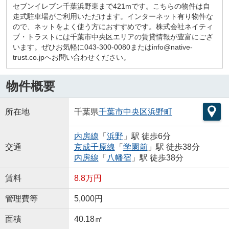
セブンイレブン千葉浜野東まで421mです。こちらの物件は自
走式駐車場がご利用いただけます。インターネット有り物件な
ので、ネットをよく使う方におすすめです。株式会社ネイティ
ブ・トラストには千葉市中央区エリアの賃貸情報が豊富にござ
います。ぜひお気軽に043-300-0080またはinfo@native-
trust.co.jpへお問い合わせください。
物件概要
所在地
千葉県
千葉市中央区
浜野町
内房線
「
浜野
」駅 徒歩6分
交通
京成千原線
「
学園前
」駅 徒歩38分
内房線
「
八幡宿
」駅 徒歩38分
賃料
8.8万円
管理費等
5,000円
面積
40.18㎡