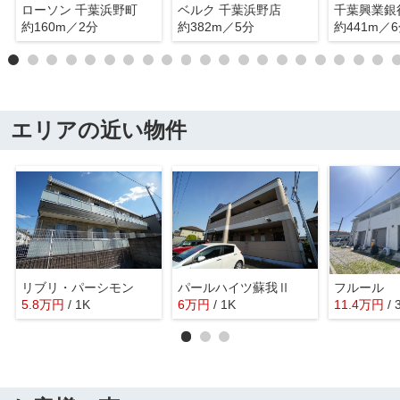
ローソン 千葉浜野町
ベルク 千葉浜野店
千葉興業銀
約160m／2分
約382m／5分
約441m／
エリアの近い物件
リブリ・パーシモン
パールハイツ蘇我Ⅱ
フルール
5.8
万
円
/ 1K
6
万
円
/ 1K
11.4
万
円
/