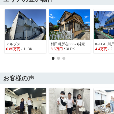
アルプス
村田町所在333-3貸家
K-FLAT川
6.85
万
円
/ 1LDK
8.5
万
円
/ 3LDK
4.4
万
円
/ 2
お客様の声