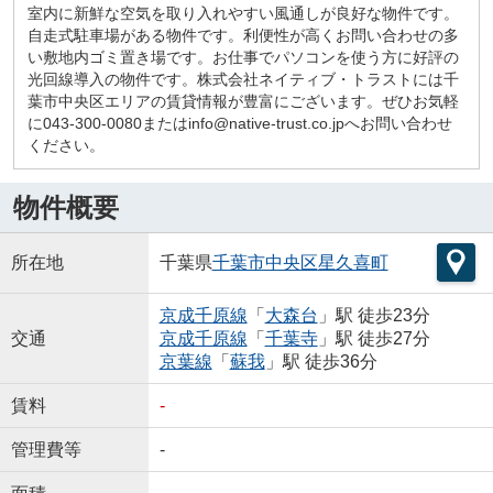
室内に新鮮な空気を取り入れやすい風通しが良好な物件です。
自走式駐車場がある物件です。利便性が高くお問い合わせの多
い敷地内ゴミ置き場です。お仕事でパソコンを使う方に好評の
光回線導入の物件です。株式会社ネイティブ・トラストには千
葉市中央区エリアの賃貸情報が豊富にございます。ぜひお気軽
に043-300-0080またはinfo@native-trust.co.jpへお問い合わせ
ください。
物件概要
所在地
千葉県
千葉市中央区
星久喜町
京成千原線
「
大森台
」駅 徒歩23分
交通
京成千原線
「
千葉寺
」駅 徒歩27分
京葉線
「
蘇我
」駅 徒歩36分
賃料
-
管理費等
-