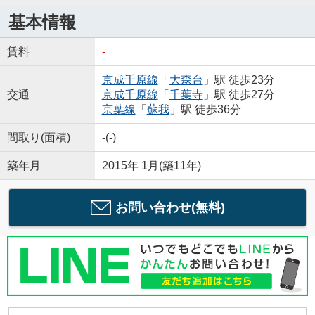
基本情報
賃料
-
京成千原線
「
大森台
」駅 徒歩23分
交通
京成千原線
「
千葉寺
」駅 徒歩27分
京葉線
「
蘇我
」駅 徒歩36分
間取り(面積)
-(-)
築年月
2015年 1月(築11年)
お問い合わせ(無料)