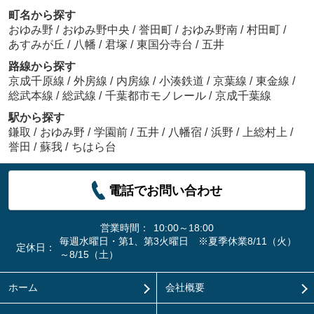
町名から探す
おゆみ野
/
おゆみ野中央
/
誉田町
/
おゆみ野南
/
村田町
/
あすみが丘
/
八幡
/
君塚
/
東国分寺台
/
五井
路線から探す
京成千原線
/
外房線
/
内房線
/
小湊鉄道
/
京葉線
/
東金線
/
総武本線
/
総武線
/
千葉都市モノレール
/
京成千葉線
駅から探す
鎌取
/
おゆみ野
/
学園前
/
五井
/
八幡宿
/
浜野
/
上総村上
/
誉田
/
蘇我
/
ちはら台
電話でお問い合わせ
営業時間：
10:00～18:00
毎週水曜日・第1、第3火曜日 ※夏季休業8/11（火）
定休日：
～8/15（土）
ホーム
会社概要