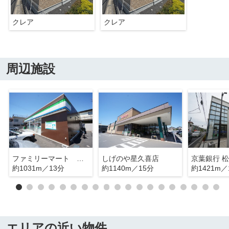
クレア
クレア
周辺施設
ファミリーマート 松ヶ丘店
しげのや星久喜店
京葉銀行 
約1031m／13分
約1140m／15分
約1421m／
エリアの近い物件