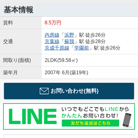
基本情報
賃料
8.5万円
内房線
「
浜野
」駅 徒歩26分
交通
京葉線
「
蘇我
」駅 徒歩28分
京成千原線
「
学園前
」駅 徒歩26分
間取り(面積)
2LDK(59.58㎡)
築年月
2007年 6月(築19年)
お問い合わせ(無料)