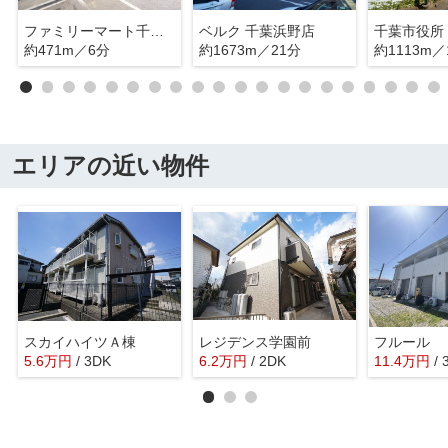
ファミリーマート千葉生実町店
ベルク 千葉浜野店
千葉市役所
約471m／6分
約1673m／21分
約1113m／
エリアの近い物件
スカイハイツＡ棟
レジデンス学園前
フルール
5.6
万
円
/ 3DK
6.2
万
円
/ 2DK
11.4
万
円
/