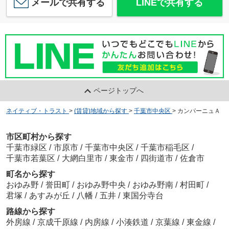
メールで共有する
LINEで共有する
ページトップへ
ネイティブ・トラスト
>
(賃貸)地域から探す
>
千葉市中央区
>
カンパーニュＡ
市区町村から探す
千葉市緑区
/
市原市
/
千葉市中央区
/
千葉市稲毛区
/
千葉市若葉区
/
大網白里市
/
東金市
/
四街道市
/
佐倉市
町名から探す
おゆみ野
/
誉田町
/
おゆみ野中央
/
おゆみ野南
/
村田町
/
君塚
/
あすみが丘
/
八幡
/
五井
/
東国分寺台
路線から探す
外房線
/
京成千原線
/
内房線
/
小湊鉄道
/
京葉線
/
東金線
/