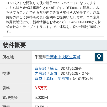
コンパクトな間取りで使い勝手のいいアパートになってます。
こちらは自走式駐車場付きの物件です。通勤前にも簡単にごみ
を捨てることができる敷地内ごみ置き場付きの物件です。通風
良好の涼しく気持ちの良い空間をご提供いたします。ココ京葉
線蘇我近辺にて、新着情報をお求めの方、043-300-0080から株
式会社ネイティブ・トラストまでご連絡を。良い情報が満載で
す。
物件概要
所在地
千葉県
千葉市中央区
生実町
京葉線
「
蘇我
」駅 徒歩28分
交通
内房線
「
浜野
」駅 徒歩26～27分
京成千原線
「
学園前
」駅 徒歩26分
賃料
8.5万円
管理費等
5,000円