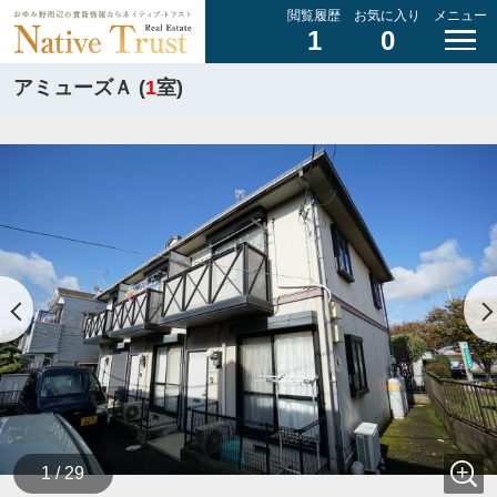
閲覧履歴
お気に入り
メニュー
1
0
アミューズＡ (
1
室)
1 / 29