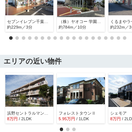
セブンイレブン千葉生実町
（株）ヤオコー 学園前店
約229m／3分
約784m／10分
約232m／
エリアの近い物件
浜野セントラルマンション
フォレストタウンⅡ
シェモア
8
万
円
/ 2LDK
5.95
万
円
/ 1LDK
8
万
円
/ 2L