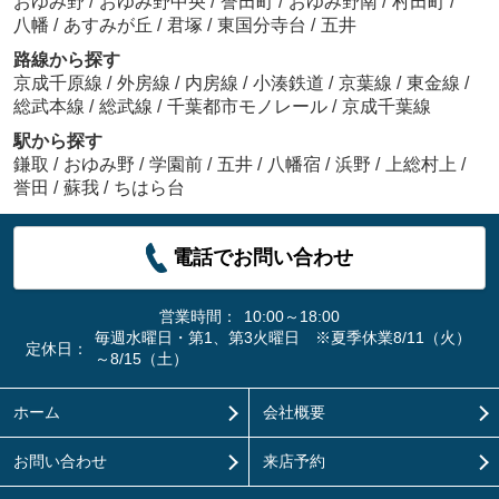
おゆみ野
/
おゆみ野中央
/
誉田町
/
おゆみ野南
/
村田町
/
八幡
/
あすみが丘
/
君塚
/
東国分寺台
/
五井
路線から探す
京成千原線
/
外房線
/
内房線
/
小湊鉄道
/
京葉線
/
東金線
/
総武本線
/
総武線
/
千葉都市モノレール
/
京成千葉線
駅から探す
鎌取
/
おゆみ野
/
学園前
/
五井
/
八幡宿
/
浜野
/
上総村上
/
誉田
/
蘇我
/
ちはら台
電話でお問い合わせ
営業時間：
10:00～18:00
毎週水曜日・第1、第3火曜日 ※夏季休業8/11（火）
定休日：
～8/15（土）
ホーム
会社概要
お問い合わせ
来店予約