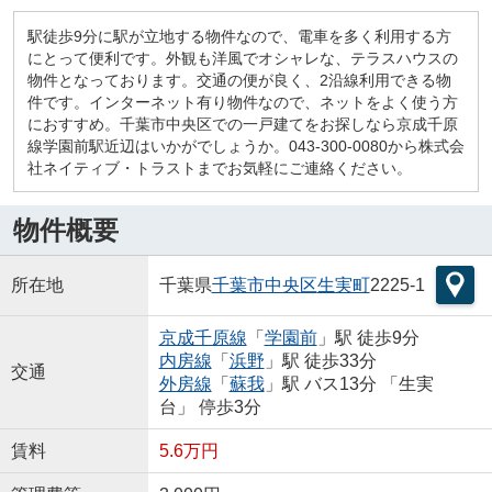
駅徒歩9分に駅が立地する物件なので、電車を多く利用する方
にとって便利です。外観も洋風でオシャレな、テラスハウスの
物件となっております。交通の便が良く、2沿線利用できる物
件です。インターネット有り物件なので、ネットをよく使う方
におすすめ。千葉市中央区での一戸建てをお探しなら京成千原
線学園前駅近辺はいかがでしょうか。043-300-0080から株式会
社ネイティブ・トラストまでお気軽にご連絡ください。
物件概要
所在地
千葉県
千葉市中央区
生実町
2225-1
京成千原線
「
学園前
」駅 徒歩9分
内房線
「
浜野
」駅 徒歩33分
交通
外房線
「
蘇我
」駅 バス13分 「生実
台」 停歩3分
賃料
5.6万円