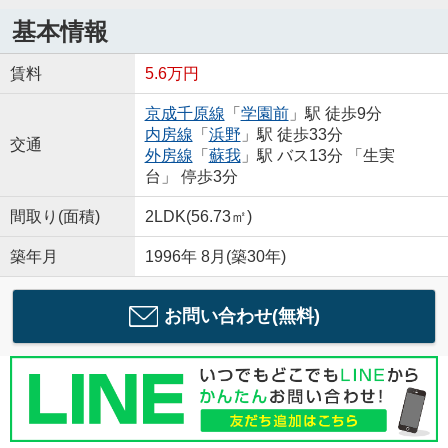
基本情報
賃料
5.6万円
京成千原線
「
学園前
」駅 徒歩9分
内房線
「
浜野
」駅 徒歩33分
交通
外房線
「
蘇我
」駅 バス13分 「生実
台」 停歩3分
間取り(面積)
2LDK(56.73㎡)
築年月
1996年 8月(築30年)
お問い合わせ(無料)