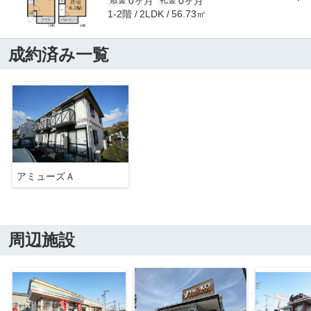
0ヶ月
0ヶ月
敷金
礼金
1-2階
56.73㎡
2LDK
成約済み一覧
アミューズＡ
周辺施設