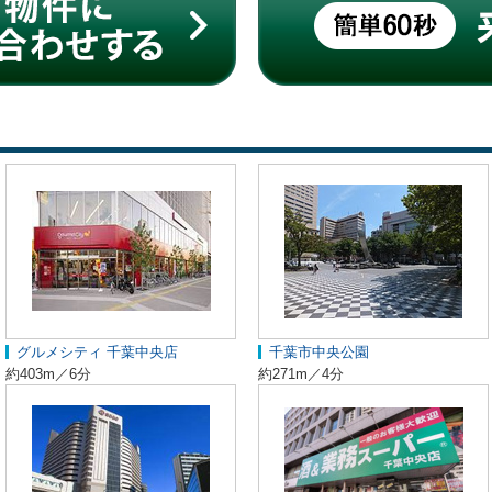
グルメシティ 千葉中央店
千葉市中央公園
約403m／6分
約271m／4分