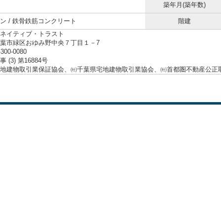
築年月(築年数)
ン / 鉄骨鉄筋コンクリート
階建
ネイティブ・トラスト
葉市緑区おゆみ野中央７丁目１－7
-300-0080
 (3) 第16884号
地建物取引業保証協会、㈳千葉県宅地建物取引業協会、㈳首都圏不動産公正