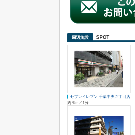
SPOT
周辺施設
セブンイレブン 千葉中央２丁目店
約79m／1分