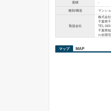
面積
-
種別/構造
マンショ
株式会社
千葉県千
取扱会社
TEL:043
千葉県知事
㈳全国宅
MAP
マップ