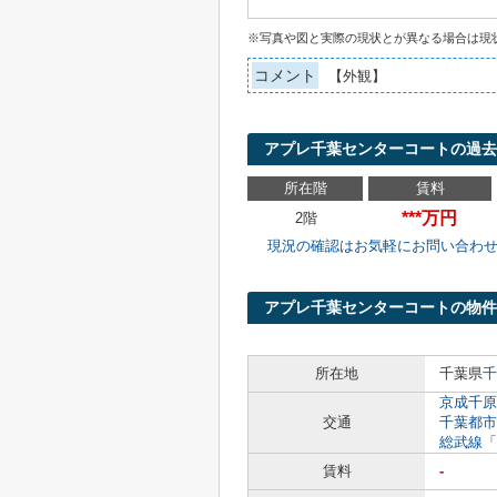
※写真や図と実際の現状とが異なる場合は現
コメント
【外観】
アプレ千葉センターコートの過去
所在階
賃料
***万円
2階
現況の確認はお気軽にお問い合わ
アプレ千葉センターコートの物件
所在地
千葉県
千
京成千原
交通
千葉都市
総武線
「
賃料
-