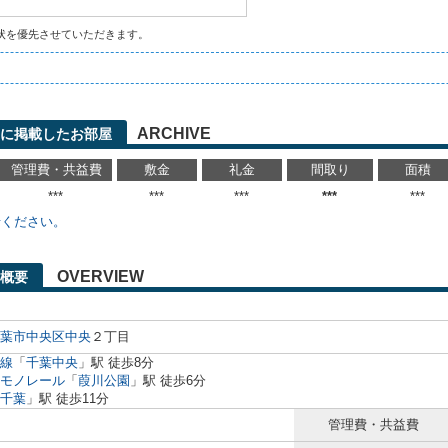
状を優先させていただきます。
ARCHIVE
に掲載したお部屋
管理費・共益費
敷金
礼金
間取り
面積
***
***
***
***
***
せください。
OVERVIEW
概要
葉市中央区
中央
２丁目
線
「
千葉中央
」駅 徒歩8分
モノレール
「
葭川公園
」駅 徒歩6分
千葉
」駅 徒歩11分
管理費・共益費