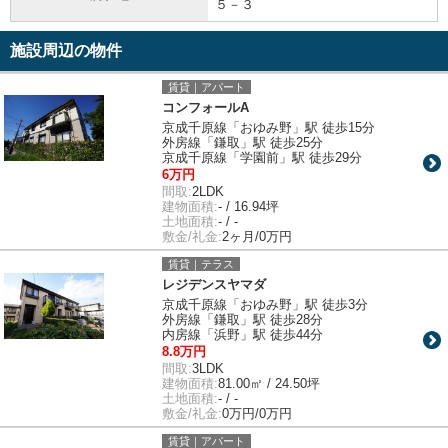
５－３
施設周辺の物件
賃貸｜アパート
コンフォールA
京成千原線「おゆみ野」駅 徒歩15分
外房線「鎌取」駅 徒歩25分
京成千原線「学園前」駅 徒歩29分
6万円
間取:
2LDK
建物面積:
- / 16.94坪
土地面積:
- / -
敷金/礼金:
2ヶ月/0万円
賃貸｜テラス
レジデンスヤマダ
京成千原線「おゆみ野」駅 徒歩3分
外房線「鎌取」駅 徒歩28分
内房線「浜野」駅 徒歩44分
8.8万円
間取:
3LDK
建物面積:
81.00㎡ / 24.50坪
土地面積:
- / -
敷金/礼金:
0万円/0万円
賃貸｜アパート