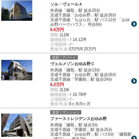
ソル・ヴェールＡ
外房線「鎌取」駅 徒歩25分
京成千原線「おゆみ野」駅 徒歩26分
京成千原線「ちはら台」駅 バス12分 「おゆ
み野パークハウス」 停歩9分
6.6万円
間取:
1LDK
建物面積:
- / 14.12坪
土地面積:
- / -
敷金/礼金:
0万円/8.25万円
賃貸｜アパート
ヴェルメゾンおゆみ野Ｃ
外房線「鎌取」駅 徒歩13分
京成千原線「おゆみ野」駅 徒歩26分
京成千原線「学園前」駅 徒歩24分
6.2万円
間取:
2LDK
建物面積:
- / 16.78坪
土地面積:
- / -
敷金/礼金:
0ヶ月/0ヶ月
賃貸｜マンション
ファーストレジデンスおゆみ野
外房線「鎌取」駅 徒歩3分
京成千原線「学園前」駅 徒歩25分
京成千原線「おゆみ野」駅 バス5分 「鎌取駅
〔南口〕」 停歩2分