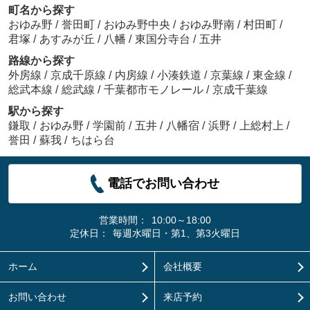
町名から探す
おゆみ野
/
誉田町
/
おゆみ野中央
/
おゆみ野南
/
村田町
/
君塚
/
あすみが丘
/
八幡
/
東国分寺台
/
五井
路線から探す
外房線
/
京成千原線
/
内房線
/
小湊鉄道
/
京葉線
/
東金線
/
総武本線
/
総武線
/
千葉都市モノレール
/
京成千葉線
駅から探す
鎌取
/
おゆみ野
/
学園前
/
五井
/
八幡宿
/
浜野
/
上総村上
/
誉田
/
蘇我
/
ちはら台
電話でお問い合わせ
営業時間：
10:00～18:00
定休日：
毎週水曜日・第1、第3火曜日
ホーム
会社概要
お問い合わせ
来店予約