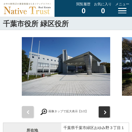
閲覧履歴
お気に入り
メニュー
0
0
千葉市役所 緑区役所
前
次
画像タップで拡大表示【
1
/2】
千葉県千葉市緑区おゆみ野３丁目１
所在地