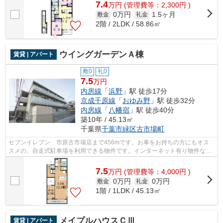
7.4
万
円
(管理費等：2,300円 )
0万円
1.5ヶ月
敷金
礼金
2階 / 2LDK / 58.86㎡
ウイングガーデンＡ棟
賃貸 | アパート
敷0
礼0
7.5
万円
内房線
「
浜野
」駅 徒歩17分
京成千原線
「
おゆみ野
」駅 徒歩32分
内房線
「
八幡宿
」駅 徒歩40分
築10年 / 45.13㎡
千葉県
千葉市緑区
古市場町
セブンイレブン 市原古市場店まで456mです。お車をお持ちの方にもオス
スメの、自走式駐車場を利用できる物件です。インターネット有り物件なの
で、ネットをよく使う方におすすめです...
7.5
万
円
(管理費等：4,000円 )
0万円
0万円
敷金
礼金
1階 / 1LDK / 45.13㎡
メイプルハウスＣⅢ
賃貸 | アパート