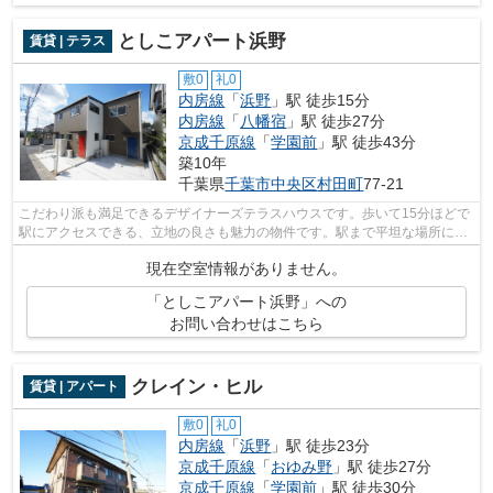
としこアパート浜野
賃貸 | テラス
敷0
礼0
内房線
「
浜野
」駅 徒歩15分
内房線
「
八幡宿
」駅 徒歩27分
京成千原線
「
学園前
」駅 徒歩43分
築10年
千葉県
千葉市中央区
村田町
77-21
こだわり派も満足できるデザイナーズテラスハウスです。歩いて15分ほどで
駅にアクセスできる、立地の良さも魅力の物件です。駅まで平坦な場所に位
置する物件で、自転車をよく使う方に...
現在空室情報がありません。
「としこアパート浜野」への
お問い合わせはこちら
クレイン・ヒル
賃貸 | アパート
敷0
礼0
内房線
「
浜野
」駅 徒歩23分
京成千原線
「
おゆみ野
」駅 徒歩27分
京成千原線
「
学園前
」駅 徒歩30分