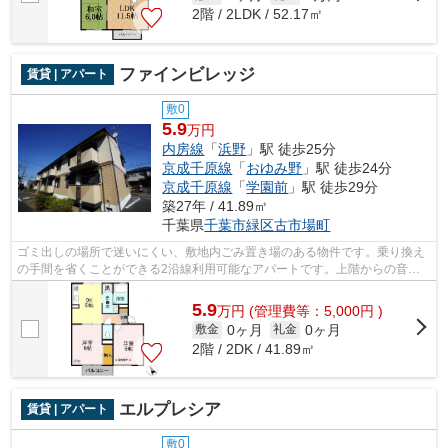
2階 / 2LDK / 52.17㎡
ファインビレッジ
賃貸 | アパート
敷0
5.9
万円
内房線
「
浜野
」駅 徒歩25分
京成千原線
「
おゆみ野
」駅 徒歩24分
京成千原線
「
学園前
」駅 徒歩29分
築27年 / 41.89㎡
千葉県
千葉市緑区
古市場町
ゴミ出しの場所で迷いにくい、敷地内ごみ置き場のある物件です。乗り換え
の手間を省くことができる2沿線利用可能なアパートです。上階からの音が
聞こえないのが最上階の最大のメリット...
5.9
万
円
(管理費等：5,000円 )
0ヶ月
0ヶ月
敷金
礼金
2階 / 2DK / 41.89㎡
エルプレシア
賃貸 | アパート
敷0