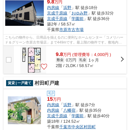
9.8
万円
内房線
「
浜野
」駅 徒歩18分
京成千原線
「
おゆみ野
」駅 徒歩32分
京成千原線
「
学園前
」駅 徒歩36分
築2年 / 58.57㎡
千葉県
市原市
古市場
こちらの物件から、日用品を揃えるのに便利なホームセンター「コメリハー
ド＆グリーン市原古市場店」まで449mです。最上階の物件です。敷地内に
はごみ置き場も設置されています。イン...
9.8
万
円
(管理費等：4,000円 )
0万円
1ヶ月
敷金
礼金
2階 / 2LDK / 58.57㎡
村田町戸建
賃貸 | 一戸建て
礼0
15
万円
内房線
「
浜野
」駅 徒歩7分
内房線
「
八幡宿
」駅 徒歩35分
京成千原線
「
学園前
」駅 徒歩40分
築18年 / 124.52㎡
千葉県
千葉市中央区
村田町