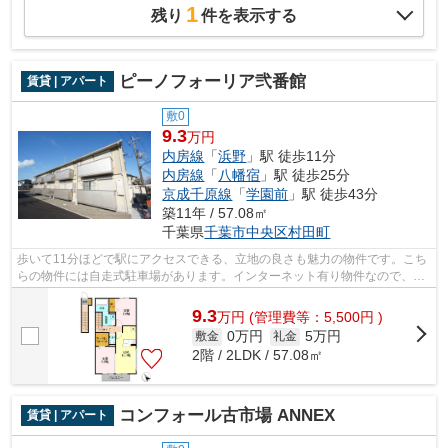
1
残り
件を表示する
ピーノフォーリア弐番館
賃貸 | アパート
敷0
9.3
万円
内房線
「
浜野
」駅 徒歩11分
内房線
「
八幡宿
」駅 徒歩25分
京成千原線
「
学園前
」駅 徒歩43分
築11年 / 57.08㎡
千葉県
千葉市中央区
村田町
歩いて11分ほどで駅にアクセスできる、立地の良さも魅力の物件です。こち
らの物件には自走式駐車場があります。インターネット有り物件なので、ネ
ットをよく使う方におすすめです。千...
9.3
万
円
(管理費等：5,500円 )
0万円
5万円
敷金
礼金
2階 / 2LDK / 57.08㎡
コンフォール古市場 ANNEX
賃貸 | アパート