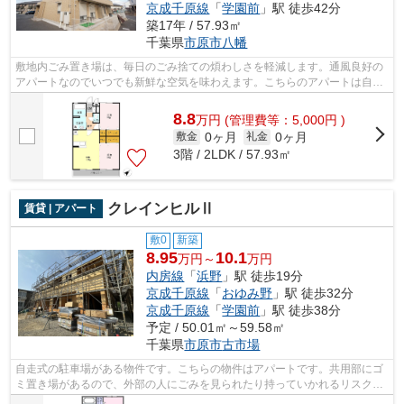
京成千原線
「
学園前
」駅 徒歩42分
築17年 / 57.93㎡
千葉県
市原市
八幡
敷地内ごみ置き場は、毎日のごみ捨ての煩わしさを軽減します。通風良好の
アパートなのでいつでも新鮮な空気を味わえます。こちらのアパートは自走
式駐車場がご利用いただけます。イン...
8.8
万
円
(管理費等：5,000円 )
0ヶ月
0ヶ月
敷金
礼金
3階 / 2LDK / 57.93㎡
クレインヒルⅡ
賃貸 | アパート
敷0
新築
8.95
10.1
万円～
万円
内房線
「
浜野
」駅 徒歩19分
京成千原線
「
おゆみ野
」駅 徒歩32分
京成千原線
「
学園前
」駅 徒歩38分
予定 / 50.01㎡～59.58㎡
千葉県
市原市
古市場
自走式の駐車場がある物件です。こちらの物件はアパートです。共用部にゴ
ミ置き場があるので、外部の人にごみを見られたり持っていかれるリスクが
低くなります。パソコン作業が多い方...