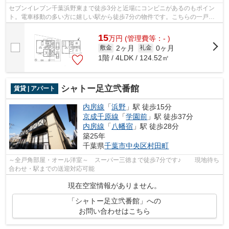
セブンイレブン千葉浜野東まで徒歩3分と近場にコンビニがあるのもポイン
ト。電車移動の多い方に嬉しい駅から徒歩7分の物件です。こちらの一戸建
てには自走式駐車場があります。こちら...
15
万
円
(管理費等：- )
2ヶ月
0ヶ月
敷金
礼金
1階 / 4LDK / 124.52㎡
シャトー足立弐番館
賃貸 | アパート
内房線
「
浜野
」駅 徒歩15分
京成千原線
「
学園前
」駅 徒歩37分
内房線
「
八幡宿
」駅 徒歩28分
築25年
千葉県
千葉市中央区
村田町
～全戸角部屋・オール洋室～ スーパー三徳まで徒歩7分です♪ 現地待ち
合わせ・駅までの送迎対応可能
現在空室情報がありません。
「シャトー足立弐番館」への
お問い合わせはこちら