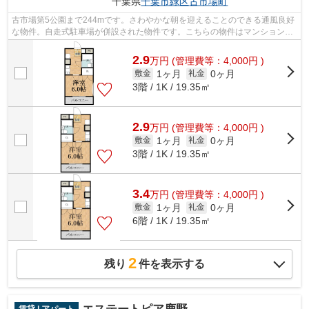
千葉県
千葉市緑区
古市場町
古市場第5公園まで244mです。さわやかな朝を迎えることのできる通風良好
な物件。自走式駐車場が併設された物件です。こちらの物件はマンションで
す。千葉市緑区エリアの賃貸情報は株式...
2.9
万
円
(管理費等：4,000円 )
1ヶ月
0ヶ月
敷金
礼金
3階 / 1K / 19.35㎡
2.9
万
円
(管理費等：4,000円 )
1ヶ月
0ヶ月
敷金
礼金
3階 / 1K / 19.35㎡
3.4
万
円
(管理費等：4,000円 )
1ヶ月
0ヶ月
敷金
礼金
6階 / 1K / 19.35㎡
2
残り
件を表示する