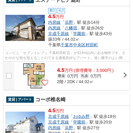
エステートピア鹿野
賃貸 | アパート
敷0
礼0
4.5
万円
内房線
「
浜野
」駅 徒歩14分
内房線
「
八幡宿
」駅 徒歩26分
京成千原線
「
学園前
」駅 徒歩43分
築33年 / 44.02㎡
千葉県
千葉市中央区
村田町
コンビニ「セブンイレブン 千葉村田町店」が424m以内にある物件です。さ
わやかな朝を迎えることのできる通風良好なアパート。使い勝手のよい間取
りがポイントのアパートです。快適な通...
4.5
万
円
(管理費等：3,000円 )
0万円
0万円
敷金
礼金
2階 / 2DK / 44.02㎡
コーポ椎名崎
賃貸 | アパート
4.5
万円
京成千原線
「
おゆみ野
」駅 徒歩18分
京成千原線
「
学園前
」駅 徒歩20分
内房線
「
浜野
」駅 徒歩27分