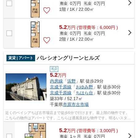
0万円
0万円
敷金
礼金
1階 / 1K / 22.00㎡
5.2
万
円
(管理費等：6,000円 )
0万円
0万円
敷金
礼金
2階 / 1K / 22.00㎡
パレシオングリーンヒルズ
賃貸 | アパート
礼0
5.2
万円
内房線
「
浜野
」駅 徒歩29分
京成千原線
「
おゆみ野
」駅 徒歩30分
京成千原線
「
ちはら台
」駅 徒歩30分
築33年 / 52.17㎡
千葉県
市原市
古市場
近くのベイシアちば古市場店まで徒歩6分で行けます。最上階の物件です。
こちらの物件はアパートです。こちらは通風良好な物件です。明るいスタッ
フ、明るい店内。株式会社ネイティブ・...
5.2
万
円
(管理費等：3,000円 )
1ヶ月
0万円
敷金
礼金