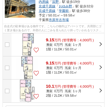
内房線
「
浜野
」駅 徒歩19分
京成千原線
「
おゆみ野
」駅 徒歩32分
京成千原線
「
学園前
」駅 徒歩38分
予定 / 50.01㎡～59.58㎡
千葉県
市原市
古市場
自走式の駐車場がある物件です。こちらの物件はアパートです。共用部にゴ
ミ置き場があるので、外部の人にごみを見られたり持っていかれるリスクが
低くなります。パソコン作業が多い方...
9.15
万
円
(管理費等：4,000円 )
0万円
1ヶ月
敷金
礼金
1階 / 1LDK / 50.01㎡
9.15
万
円
(管理費等：4,000円 )
0万円
1ヶ月
敷金
礼金
1階 / 1LDK / 50.01㎡
10.1
万
円
(管理費等：4,000円 )
0万円
1ヶ月
敷金
礼金
2階 / 2LDK / 59.58㎡