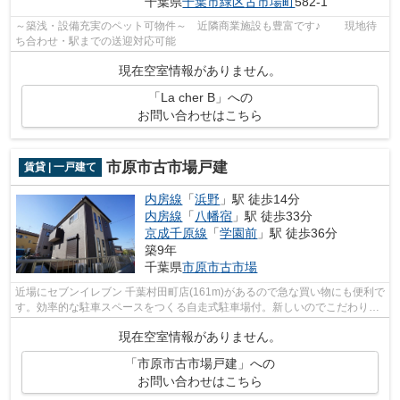
千葉県
千葉市緑区
古市場町
582-1
～築浅・設備充実のペット可物件～ 近隣商業施設も豊富です♪ 現地待
ち合わせ・駅までの送迎対応可能
現在空室情報がありません。
「La cher B」への
お問い合わせはこちら
市原市古市場戸建
賃貸 | 一戸建て
内房線
「
浜野
」駅 徒歩14分
内房線
「
八幡宿
」駅 徒歩33分
京成千原線
「
学園前
」駅 徒歩36分
築9年
千葉県
市原市
古市場
近場にセブンイレブン 千葉村田町店(161m)があるので急な買い物にも便利で
す。効率的な駐車スペースをつくる自走式駐車場付。新しいのでこだわりの
多い方にもおすすめの築浅物件です。...
現在空室情報がありません。
「市原市古市場戸建」への
お問い合わせはこちら