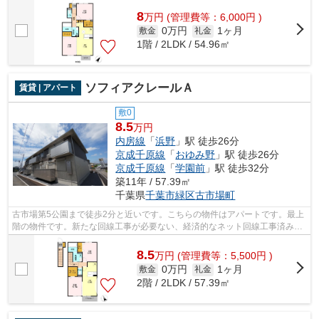
8
万
円
(管理費等：6,000円 )
0万円
1ヶ月
敷金
礼金
1階 / 2LDK / 54.96㎡
ソフィアクレールＡ
賃貸 | アパート
敷0
8.5
万円
内房線
「
浜野
」駅 徒歩26分
京成千原線
「
おゆみ野
」駅 徒歩26分
京成千原線
「
学園前
」駅 徒歩32分
築11年 / 57.39㎡
千葉県
千葉市緑区
古市場町
古市場第5公園まで徒歩2分と近いです。こちらの物件はアパートです。最上
階の物件です。新たな回線工事が必要ない、経済的なネット回線工事済み物
件です。株式会社ネイティブ・トラス...
8.5
万
円
(管理費等：5,500円 )
0万円
1ヶ月
敷金
礼金
2階 / 2LDK / 57.39㎡