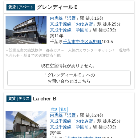
グレンディールＥ
賃貸 | アパート
内房線
「
浜野
」駅 徒歩15分
京成千原線
「
おゆみ野
」駅 徒歩29分
京成千原線
「
学園前
」駅 徒歩29分
築11年
千葉県
千葉市中央区
浜野町
100-5
～設備充実の築浅物件・都市ガス～ 人気のカウンターキッチン♪ 現地待
ち合わせ・駅までの送迎対応可能
現在空室情報がありません。
「グレンディールＥ」への
お問い合わせはこちら
La cher B
賃貸 | テラス
敷0
礼0
内房線
「
浜野
」駅 徒歩24分
京成千原線
「
おゆみ野
」駅 徒歩25分
京成千原線
「
学園前
」駅 徒歩30分
築9年