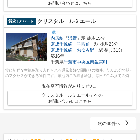
お問い合わせはこちら
クリスタル ルミエール
賃貸 | アパート
敷0
内房線
「
浜野
」駅 徒歩15分
京成千原線
「
学園前
」駅 徒歩25分
京成千原線
「
おゆみ野
」駅 徒歩31分
築16年
千葉県
千葉市中央区
南生実町
常に新鮮な空気を取り入れられる通風良好な間取りの物件。徒歩15分で駅へ
のアクセスができる物件です。敷地内ごみ置き場は、毎日のごみ捨ての煩わ
しさを軽減します。ネット回線が導入...
現在空室情報がありません。
「クリスタル ルミエール」への
お問い合わせはこちら
次の30件へ