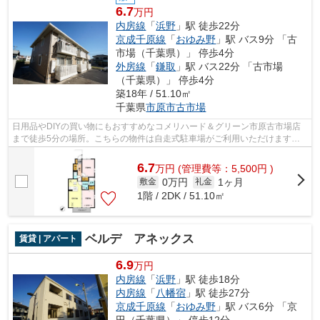
6.7
万円
内房線
「
浜野
」駅 徒歩22分
京成千原線
「
おゆみ野
」駅 バス9分 「古
市場（千葉県）」 停歩4分
外房線
「
鎌取
」駅 バス22分 「古市場
（千葉県）」 停歩4分
築18年 / 51.10㎡
千葉県
市原市
古市場
日用品やDIYの買い物にもおすすめなコメリハード＆グリーン市原古市場店
まで徒歩5分の場所。こちらの物件は自走式駐車場がご利用いただけます。
利用可能な駅が2駅あり、利便性の高い物...
6.7
万
円
(管理費等：5,500円 )
0万円
1ヶ月
敷金
礼金
1階 / 2DK / 51.10㎡
ベルデ アネックス
賃貸 | アパート
6.9
万円
内房線
「
浜野
」駅 徒歩18分
内房線
「
八幡宿
」駅 徒歩27分
京成千原線
「
おゆみ野
」駅 バス6分 「京
田（千葉県）」 停歩12分