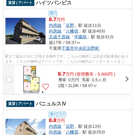
ハイツバンビス
賃貸 | アパート
敷0
8.7
万円
内房線
「
浜野
」駅 徒歩11分
内房線
「
八幡宿
」駅 徒歩40分
京成千原線
「
学園前
」駅 徒歩31分
築17年 / 58.07㎡
千葉県
千葉市中央区
浜野町
駅まで徒歩11分に立地する物件です。こちらの物件には自走式駐車場があり
ます。こちらの物件はアパートです。こちらの物件はインターネットをご利
用いただけます。不動産について分か...
8.7
万
円
(管理費等：5,000円 )
0万円
0.5ヶ月
敷金
礼金
1階 / 2LDK / 58.07㎡
バニュルスⅣ
賃貸 | アパート
敷0
礼0
8.8
万円
内房線
「
浜野
」駅 徒歩13分
内房線
「
八幡宿
」駅 徒歩25分