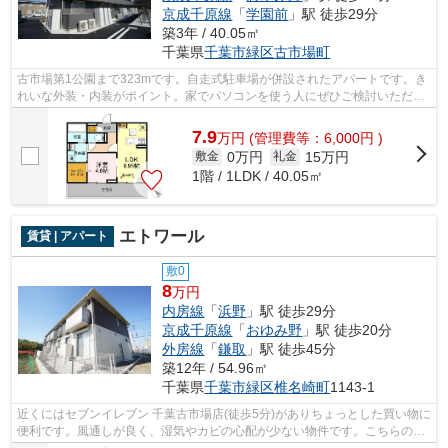
京成千原線
「
学園前
」駅 徒歩29分
築3年 / 40.05㎡
千葉県
千葉市緑区
古市場町
古市場第1公園まで323mです。自走式駐車場が併設されたアパートです。き
れいな外装・内装がポイント。家でパソコンを使う人にぜひご検討いただき
たいインターネット有り物件です。千葉...
7.9
万
円
(管理費等：6,000円 )
0万円
15万円
敷金
礼金
1階 / 1LDK / 40.05㎡
エトワール
賃貸 | アパート
敷0
8
万円
内房線
「
浜野
」駅 徒歩29分
京成千原線
「
おゆみ野
」駅 徒歩20分
外房線
「
鎌取
」駅 徒歩45分
築12年 / 54.96㎡
千葉県
千葉市緑区
椎名崎町
1143-1
近くにはセブンイレブン 千葉古市場店(徒歩5分)がありちょっとした買い物に
便利です。風通しが良く、湿気やカビの心配が少ない物件です。こちらの物
件には自走式駐車場があります。イ...