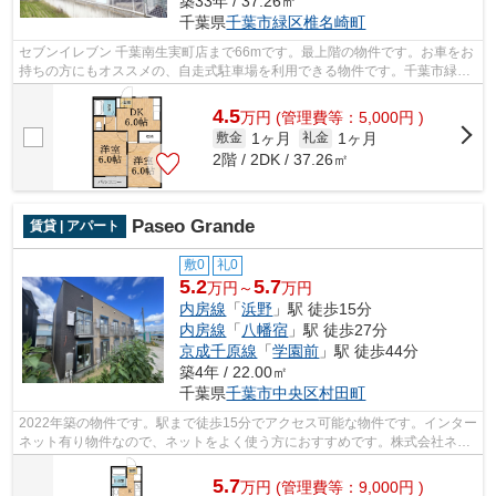
築33年 / 37.26㎡
千葉県
千葉市緑区
椎名崎町
セブンイレブン 千葉南生実町店まで66mです。最上階の物件です。お車をお
持ちの方にもオススメの、自走式駐車場を利用できる物件です。千葉市緑区
エリアの賃貸情報が株式会社ネイティ...
4.5
万
円
(管理費等：5,000円 )
1ヶ月
1ヶ月
敷金
礼金
2階 / 2DK / 37.26㎡
Paseo Grande
賃貸 | アパート
敷0
礼0
5.2
5.7
万円～
万円
内房線
「
浜野
」駅 徒歩15分
内房線
「
八幡宿
」駅 徒歩27分
京成千原線
「
学園前
」駅 徒歩44分
築4年 / 22.00㎡
千葉県
千葉市中央区
村田町
2022年築の物件です。駅まで徒歩15分でアクセス可能な物件です。インター
ネット有り物件なので、ネットをよく使う方におすすめです。株式会社ネイ
ティブ・トラストなら、千葉市中央区...
5.7
万
円
(管理費等：9,000円 )