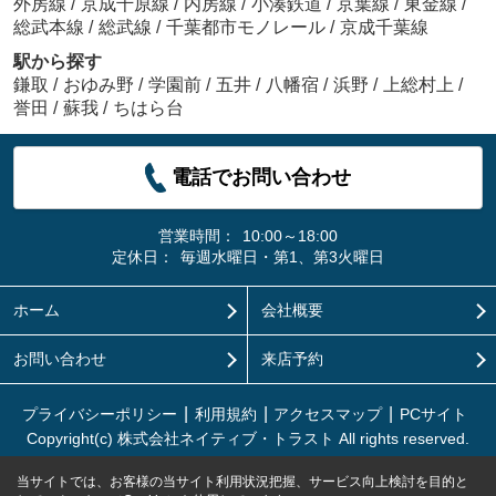
外房線
/
京成千原線
/
内房線
/
小湊鉄道
/
京葉線
/
東金線
/
総武本線
/
総武線
/
千葉都市モノレール
/
京成千葉線
駅から探す
鎌取
/
おゆみ野
/
学園前
/
五井
/
八幡宿
/
浜野
/
上総村上
/
誉田
/
蘇我
/
ちはら台
電話でお問い合わせ
営業時間：
10:00～18:00
定休日：
毎週水曜日・第1、第3火曜日
ホーム
会社概要
お問い合わせ
来店予約
プライバシーポリシー
利用規約
アクセスマップ
PCサイト
Copyright(c) 株式会社ネイティブ・トラスト All rights reserved.
当サイトでは、お客様の当サイト利用状況把握、サービス向上検討を目的と