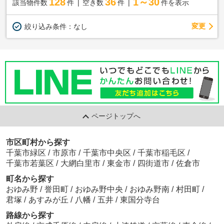
128
36
1～30
該当物件数
件
空き数
件
件を表示
変更
絞り込み条件：
なし
ページトップへ
市区町村から探す
千葉市緑区
/
市原市
/
千葉市中央区
/
千葉市稲毛区
/
千葉市若葉区
/
大網白里市
/
東金市
/
四街道市
/
佐倉市
町名から探す
おゆみ野
/
誉田町
/
おゆみ野中央
/
おゆみ野南
/
村田町
/
君塚
/
あすみが丘
/
八幡
/
五井
/
東国分寺台
路線から探す