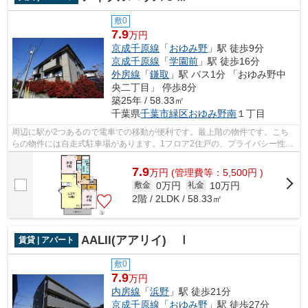
敷0
7.9
万円
京成千原線
「
おゆみ野
」駅 徒歩9分
京成千原線
「
学園前
」駅 徒歩16分
外房線
「
鎌取
」駅 バス1分 「おゆみ野中
央二丁目」 停歩8分
築25年 / 58.33㎡
千葉県
千葉市緑区
おゆみ野南
１丁目
周辺に駅が2つあるので電車での移動が便利です。最上階の物件です。こち
らの物件には自走式駐車場があります。1フロア2住戸の、プライバシー性も
高いアパートとなっております。興味を...
7.9
万
円
(管理費等：5,500円 )
0万円
10万円
敷金
礼金
2階 / 2LDK / 58.33㎡
AALII(アアリイ) Ⅰ
賃貸 | アパート
敷0
7.9
万円
内房線
「
浜野
」駅 徒歩21分
京成千原線
「
おゆみ野
」駅 徒歩27分