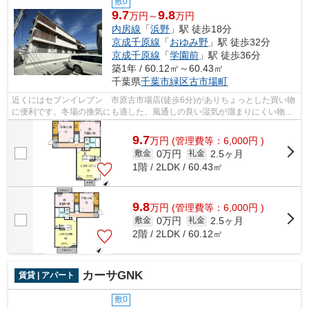
敷0
9.7
9.8
万円～
万円
内房線
「
浜野
」駅 徒歩18分
京成千原線
「
おゆみ野
」駅 徒歩32分
京成千原線
「
学園前
」駅 徒歩36分
築1年 / 60.12㎡～60.43㎡
千葉県
千葉市緑区
古市場町
近くにはセブンイレブン 市原古市場店(徒歩6分)がありちょっとした買い物
に便利です。冬場の換気にも適した、風通しの良い湿気が溜まりにくい物件
です。きれいな外装・内装がポイント...
9.7
万
円
(管理費等：6,000円 )
0万円
2.5ヶ月
敷金
礼金
1階 / 2LDK / 60.43㎡
9.8
万
円
(管理費等：6,000円 )
0万円
2.5ヶ月
敷金
礼金
2階 / 2LDK / 60.12㎡
カーサGNK
賃貸 | アパート
敷0