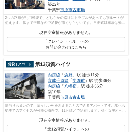
築22年
千葉県
市原市
古市場
2つの路線が利用可能で、どちらかの路線にトラブルがあっても別ルートが
使えます。駅まで平坦なので足腰が痛くならないです。自走式駐車場は効率
的な駐車スペースです。レイアウトも変...
現在空室情報がありません。
「クレイン・ヒル」への
お問い合わせはこちら
第12須賀ハイツ
賃貸 | アパート
内房線
「
浜野
」駅 徒歩11分
京成千原線
「
学園前
」駅 徒歩36分
内房線
「
八幡宿
」駅 徒歩36分
築10年
千葉県
市原市
古市場
陽当りも良いので、清々しい朝を迎えることのできるアパートです。駅へも
徒歩でのアクセスが可能な物件で、11分ほどで到着します。様々な場所への
アクセスが広がる2沿線利用可の物件で...
現在空室情報がありません。
「第12須賀ハイツ」への