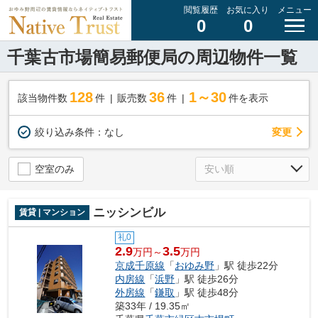
閲覧履歴
お気に入り
メニュー
0
0
千葉古市場簡易郵便局の周辺物件一覧
128
36
1～30
該当物件数
件
販売数
件
件を表示
変更
絞り込み条件：
なし
空室のみ
ニッシンビル
賃貸 | マンション
礼0
2.9
3.5
万円～
万円
京成千原線
「
おゆみ野
」駅 徒歩22分
内房線
「
浜野
」駅 徒歩26分
外房線
「
鎌取
」駅 徒歩48分
築33年 / 19.35㎡