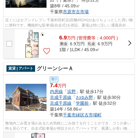
築8年 / 45.09㎡
千葉県
市原市
古市場
近くにはセブンイレブン 千葉村田町店(距離492m)がありちょっとした買い物
に便利です。機能的な駐車場(自走式)を併設。夏場は特に涼しい通風良好な
環境の良い快適空間をどうぞ。こちら...
6.9
万
円
(管理費等：4,000円 )
6.9万円
6.9万円
敷金
礼金
1階 / 1LDK / 45.09㎡
グリーンシーＡ
賃貸 | アパート
敷0
7.4
万円
内房線
「
浜野
」駅 徒歩17分
京成千原線
「
おゆみ野
」駅 徒歩30分
京成千原線
「
学園前
」駅 徒歩32分
築14年 / 58.86㎡
千葉県
千葉市緑区
古市場町
敷地内ごみ置き場があるため気軽にごみ捨てを行うことができ、ゴミの多い
時も安心です。自走式駐車場が併設されたアパートです。風通しが良い物件
です。こちらのアパートはインターネ...