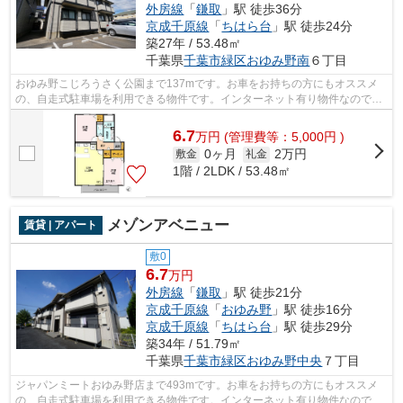
外房線
「
鎌取
」駅 徒歩36分
京成千原線
「
ちはら台
」駅 徒歩24分
築27年 / 53.48㎡
千葉県
千葉市緑区
おゆみ野南
６丁目
おゆみ野こじろうさく公園まで137mです。お車をお持ちの方にもオススメ
の、自走式駐車場を利用できる物件です。インターネット有り物件なので、
ネットをよく使う方におすすめです。株...
6.7
万
円
(管理費等：5,000円 )
0ヶ月
2万円
敷金
礼金
1階 / 2LDK / 53.48㎡
メゾンアベニュー
賃貸 | アパート
敷0
6.7
万円
外房線
「
鎌取
」駅 徒歩21分
京成千原線
「
おゆみ野
」駅 徒歩16分
京成千原線
「
ちはら台
」駅 徒歩29分
築34年 / 51.79㎡
千葉県
千葉市緑区
おゆみ野中央
７丁目
ジャパンミートおゆみ野店まで493mです。お車をお持ちの方にもオススメ
の、自走式駐車場を利用できる物件です。インターネット有り物件なので、