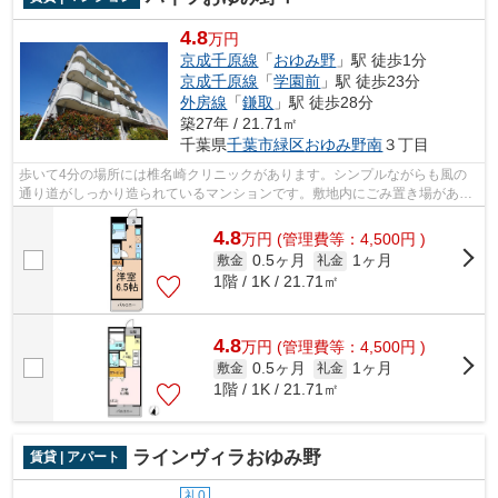
4.8
万円
京成千原線
「
おゆみ野
」駅 徒歩1分
京成千原線
「
学園前
」駅 徒歩23分
外房線
「
鎌取
」駅 徒歩28分
築27年 / 21.71㎡
千葉県
千葉市緑区
おゆみ野南
３丁目
歩いて4分の場所には椎名崎クリニックがあります。シンプルながらも風の
通り道がしっかり造られているマンションです。敷地内にごみ置き場がある
マンションです。入居の当日からインタ...
4.8
万
円
(管理費等：4,500円 )
0.5ヶ月
1ヶ月
敷金
礼金
1階 / 1K / 21.71㎡
4.8
万
円
(管理費等：4,500円 )
0.5ヶ月
1ヶ月
敷金
礼金
1階 / 1K / 21.71㎡
ラインヴィラおゆみ野
賃貸 | アパート
礼0