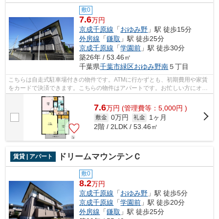
敷0
7.6
万円
京成千原線
「
おゆみ野
」駅 徒歩15分
外房線
「
鎌取
」駅 徒歩25分
京成千原線
「
学園前
」駅 徒歩30分
築26年 / 53.46㎡
千葉県
千葉市緑区
おゆみ野南
５丁目
こちらは自走式駐車場付きの物件です。ATMに行かずとも、初期費用や家賃
をカードで決済できます。こちらの物件はアパートです。お忙しい方にオス
スメ、敷地内にごみ置き場のある物件で...
7.6
万
円
(管理費等：5,000円 )
0万円
1ヶ月
敷金
礼金
2階 / 2LDK / 53.46㎡
ドリームマウンテンＣ
賃貸 | アパート
敷0
8.2
万円
京成千原線
「
おゆみ野
」駅 徒歩5分
京成千原線
「
学園前
」駅 徒歩20分
外房線
「
鎌取
」駅 徒歩25分