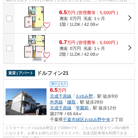
式駐車場があります。風通しが良く真夏...
6.5
万
円
(管理費等：5,500円 )
0万円
1ヶ月
敷金
礼金
1階 / 1LDK / 42.08㎡
6.7
万
円
(管理費等：5,500円 )
0万円
1ヶ月
敷金
礼金
2階 / 1LDK / 42.08㎡
ドルフィン21
賃貸 | アパート
敷0
礼0
6.5
万円
京成千原線
「
おゆみ野
」駅 徒歩9分
外房線
「
鎌取
」駅 徒歩28分
京成千原線
「
学園前
」駅 徒歩12分
築27年 / 65.64㎡
千葉県
千葉市緑区
おゆみ野中央
２丁目
ミスターマックスおゆみ野店まで398mです。こちらは大型タウン内の物件
になります。お車をお持ちの方にオススメの、自走式駐車場を利用できる物