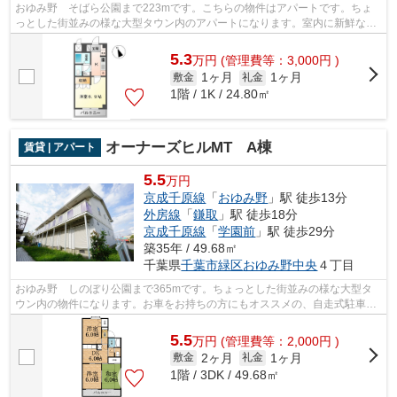
おゆみ野 そばら公園まで223mです。こちらの物件はアパートです。ちょ
っとした街並みの様な大型タウン内のアパートになります。室内に新鮮な空
気を取り入れやすい風通しが良好な物件...
5.3
万
円
(管理費等：3,000円 )
1ヶ月
1ヶ月
敷金
礼金
1階 / 1K / 24.80㎡
オーナーズヒルMT A棟
賃貸 | アパート
5.5
万円
京成千原線
「
おゆみ野
」駅 徒歩13分
外房線
「
鎌取
」駅 徒歩18分
京成千原線
「
学園前
」駅 徒歩29分
築35年 / 49.68㎡
千葉県
千葉市緑区
おゆみ野中央
４丁目
おゆみ野 しのぼり公園まで365mです。ちょっとした街並みの様な大型タ
ウン内の物件になります。お車をお持ちの方にもオススメの、自走式駐車場
を利用できる物件です。株式会社ネイテ...
5.5
万
円
(管理費等：2,000円 )
2ヶ月
1ヶ月
敷金
礼金
1階 / 3DK / 49.68㎡