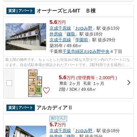
オーナーズヒルMT Ｂ棟
賃貸 | アパート
5.6
万円
京成千原線
「
おゆみ野
」駅 徒歩13分
外房線
「
鎌取
」駅 徒歩18分
京成千原線
「
学園前
」駅 徒歩29分
築35年 / 49.68㎡
千葉県
千葉市緑区
おゆみ野中央
４丁目
最上階の物件です。ちょっとした街並みの様な大型タウン内のアパートにな
ります。自走式駐車場が併設されたアパートです。2駅利用できる場所にあ
り、行き先に応じて乗車駅の使い分けが...
5.6
万
円
(管理費等：2,000円 )
2ヶ月
1ヶ月
敷金
礼金
2階 / 3DK / 49.68㎡
アルカディアⅡ
賃貸 | アパート
敷0
礼0
5.7
万円
京成千原線
「
おゆみ野
」駅 徒歩18分
外房線
「
鎌取
」駅 徒歩25分