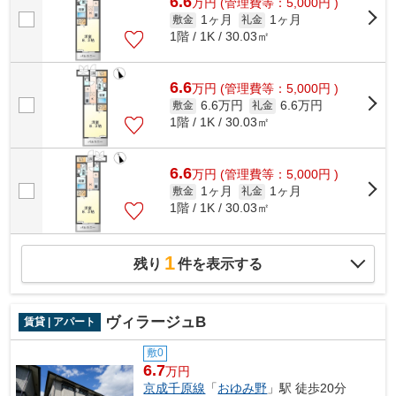
6.6
万
円
(管理費等：5,000円 )
1ヶ月
1ヶ月
敷金
礼金
1階 / 1K / 30.03㎡
6.6
万
円
(管理費等：5,000円 )
6.6万円
6.6万円
敷金
礼金
1階 / 1K / 30.03㎡
6.6
万
円
(管理費等：5,000円 )
1ヶ月
1ヶ月
敷金
礼金
1階 / 1K / 30.03㎡
1
残り
件を表示する
ヴィラージュB
賃貸 | アパート
敷0
6.7
万円
京成千原線
「
おゆみ野
」駅 徒歩20分