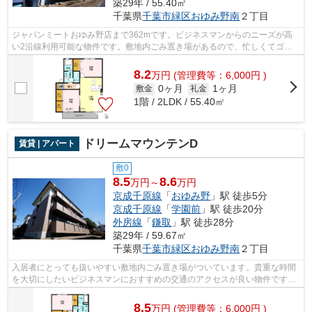
築29年 / 55.40㎡
千葉県
千葉市緑区
おゆみ野南
２丁目
ジャパンミートおゆみ野店まで362mです。ビジネスマンからのニーズが高
い2沿線利用可能な物件です。敷地内ごみ置き場があるので、忙しくてゴミ
を出す時間がないという方も安心です。使...
8.2
万
円
(管理費等：6,000円 )
0ヶ月
1ヶ月
敷金
礼金
1階 / 2LDK / 55.40㎡
ドリームマウンテンD
賃貸 | アパート
敷0
8.5
8.6
万円～
万円
京成千原線
「
おゆみ野
」駅 徒歩5分
京成千原線
「
学園前
」駅 徒歩20分
外房線
「
鎌取
」駅 徒歩28分
築29年 / 59.67㎡
千葉県
千葉市緑区
おゆみ野南
２丁目
入居者にとっても扱いやすい敷地内ごみ置き場がついています。貴重な時間
を大切にしたいビジネスマンにおすすめの交通のアクセスが良い物件です。
駅まで徒歩5分の立地が魅力的な、利便...
8.5
万
円
(管理費等：6,000円 )