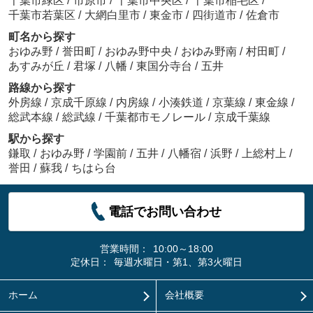
千葉市緑区
/
市原市
/
千葉市中央区
/
千葉市稲毛区
/
千葉市若葉区
/
大網白里市
/
東金市
/
四街道市
/
佐倉市
町名から探す
おゆみ野
/
誉田町
/
おゆみ野中央
/
おゆみ野南
/
村田町
/
あすみが丘
/
君塚
/
八幡
/
東国分寺台
/
五井
路線から探す
外房線
/
京成千原線
/
内房線
/
小湊鉄道
/
京葉線
/
東金線
/
総武本線
/
総武線
/
千葉都市モノレール
/
京成千葉線
駅から探す
鎌取
/
おゆみ野
/
学園前
/
五井
/
八幡宿
/
浜野
/
上総村上
/
誉田
/
蘇我
/
ちはら台
電話でお問い合わせ
営業時間：
10:00～18:00
定休日：
毎週水曜日・第1、第3火曜日
ホーム
会社概要