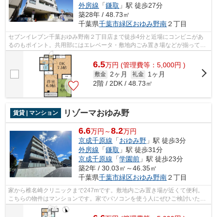
外房線
「
鎌取
」駅 徒歩27分
築28年 / 48.73㎡
千葉県
千葉市緑区
おゆみ野南
２丁目
セブンイレブン千葉おゆみ野南２丁目店まで徒歩4分と近場にコンビニがあ
るのもポイント。共用部にはエレベータ・敷地内ごみ置き場などが揃ってお
ります。こちらの物件はマンションです...
6.5
万
円
(管理費等：5,000円 )
2ヶ月
1ヶ月
敷金
礼金
2階 / 2DK / 48.73㎡
リゾーマおゆみ野
賃貸 | マンション
6.6
8.2
万円～
万円
京成千原線
「
おゆみ野
」駅 徒歩3分
外房線
「
鎌取
」駅 徒歩31分
京成千原線
「
学園前
」駅 徒歩23分
築2年 / 30.03㎡～46.35㎡
千葉県
千葉市緑区
おゆみ野南
２丁目
家から椎名崎クリニックまで247mです。敷地内ごみ置き場が近くて便利。
こちらの物件はマンションです。家でパソコンを使う人にぜひご検討いただ
きたいインターネット有り物件です。気...