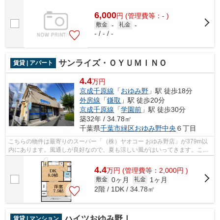
6,000
円
(管理費等：- )
敷金
-
礼金
-
- / - / -
サンライズ・ＯＹＵＭＩＮＯ
賃貸 | アパート
4.4
万円
京成千原線
「
おゆみ野
」駅 徒歩18分
外房線
「
鎌取
」駅 徒歩20分
京成千原線
「
学園前
」駅 徒歩30分
築32年 / 34.78㎡
千葉県
千葉市緑区
おゆみ野中央
６丁目
こちらの物件は最寄りのスーパー「（株）ヤオコー おゆみ野店」が379m以
内にあります。風通しが良好なので、夏も涼しい風がはいってきます。こち
らの物件は自走式駐車場がご利用いただ...
4.4
万
円
(管理費等：2,000円 )
0ヶ月
1ヶ月
敷金
礼金
2階 / 1DK / 34.78㎡
ハイツおゆみ野Ⅰ
賃貸 | マンション