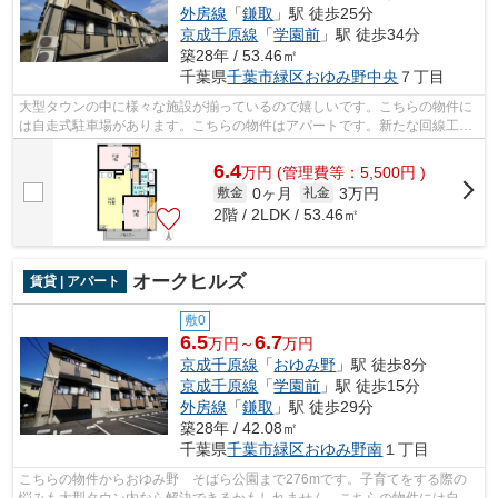
外房線
「
鎌取
」駅 徒歩25分
京成千原線
「
学園前
」駅 徒歩34分
築28年 / 53.46㎡
千葉県
千葉市緑区
おゆみ野中央
７丁目
大型タウンの中に様々な施設が揃っているので嬉しいです。こちらの物件に
は自走式駐車場があります。こちらの物件はアパートです。新たな回線工事
が必要ない、経済的なネット回線工事...
6.4
万
円
(管理費等：5,500円 )
0ヶ月
3万円
敷金
礼金
2階 / 2LDK / 53.46㎡
オークヒルズ
賃貸 | アパート
敷0
6.5
6.7
万円～
万円
京成千原線
「
おゆみ野
」駅 徒歩8分
京成千原線
「
学園前
」駅 徒歩15分
外房線
「
鎌取
」駅 徒歩29分
築28年 / 42.08㎡
千葉県
千葉市緑区
おゆみ野南
１丁目
こちらの物件からおゆみ野 そばら公園まで276mです。子育てをする際の
悩みも大型タウン内なら解決できるかもしれません。こちらの物件には自走