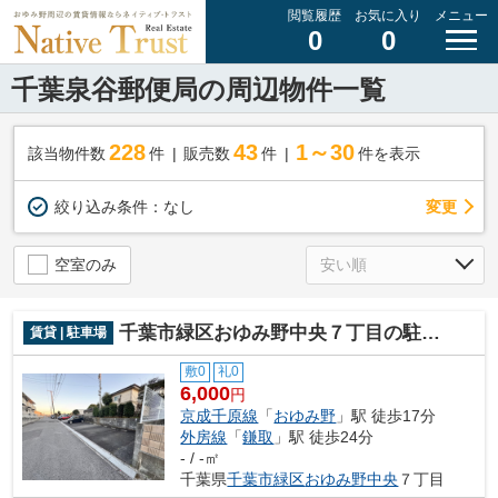
閲覧履歴
お気に入り
メニュー
0
0
千葉泉谷郵便局の周辺物件一覧
228
43
1～30
該当物件数
件
販売数
件
件を表示
変更
絞り込み条件：
なし
空室のみ
千葉市緑区おゆみ野中央７丁目の駐車場
賃貸 | 駐車場
敷0
礼0
6,000
円
京成千原線
「
おゆみ野
」駅 徒歩17分
外房線
「
鎌取
」駅 徒歩24分
- / -㎡
千葉県
千葉市緑区
おゆみ野中央
７丁目