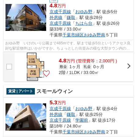
4.8
万円
京成千原線
「
おゆみ野
」駅 徒歩5分
外房線
「
鎌取
」駅 徒歩28分
京成千原線
「
ちはら台
」駅 徒歩26分
築33年 / 33.00㎡
千葉県
千葉市緑区
おゆみ野南
５丁目
おゆみ野 いけのいり公園まで485mです。駅まで徒歩5分というアクセス良
好な駅近物件はいかがですか。ちょっとした街並みの様な大型タウン内の物
件になります。千葉市緑区エリアの賃貸...
4.8
万
円
(管理費等：2,000円 )
1ヶ月
0ヶ月
敷金
礼金
2階 / 1LDK / 33.00㎡
スモールウィン
賃貸 | アパート
5.3
万円
京成千原線
「
おゆみ野
」駅 徒歩4分
外房線
「
鎌取
」駅 徒歩25分
京成千原線
「
学園前
」駅 徒歩17分
築18年 / 24.80㎡
千葉県
千葉市緑区
おゆみ野南
２丁目