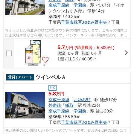
京成千原線
「
学園前
」駅 バス7分 「イオ
ンタウンおゆみ野」 停歩14分
築29年 / 40.35㎡
千葉県
千葉市緑区
おゆみ野中央
７丁目
ちょっとした街並みの様な大型タウン内の物件になります。こちらの物件は
自走式駐車場がご利用いただけます。インターネット有り物件なので、ネッ
トをよく使う方におすすめです。株式...
5.7
万
円
(管理費等：5,500円 )
0ヶ月
0ヶ月
敷金
礼金
1階 / 1LDK / 40.35㎡
ツインベルＡ
賃貸 | アパート
礼0
5.8
万円
京成千原線
「
おゆみ野
」駅 徒歩17分
外房線
「
鎌取
」駅 徒歩22分
京成千原線
「
学園前
」駅 徒歩29分
築36年 / 55.59㎡
千葉県
千葉市緑区
おゆみ野中央
７丁目
使い勝手のよい間取りがポイントのアパートです。徒歩3分以内の場所にバ