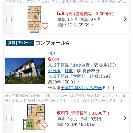
ス停があり、アクセスも良いです。あると使い勝手がよく利便性が高いのが
敷地内ごみ置き場です。2沿線を利用で...
5.8
万
円
(管理費等：3,000円 )
1ヶ月
0ヶ月
敷金
礼金
1階 / 3DK / 55.59㎡
コンフォールA
賃貸 | アパート
礼0
6
万円
京成千原線
「
おゆみ野
」駅 徒歩15分
外房線
「
鎌取
」駅 徒歩25分
京成千原線
「
学園前
」駅 徒歩29分
築28年 / 56.01㎡
千葉県
千葉市緑区
おゆみ野南
５丁目
歩いて徒歩3分の場所に（株）ヤオコー おゆみ野店があるのもポイント。最
寄りの駅まで徒歩15分のアパートです。こちらの物件はアパートです。イン
ターネット有り物件なので、ネットを...
6
万
円
(管理費等：3,000円 )
2ヶ月
0万円
敷金
礼金
1階 / 2LDK / 56.01㎡