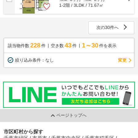
1-2階 / 3LDK / 71.67㎡
次の30件へ
228
43
1～30
該当物件数
件
空き数
件
件を表示
変更
絞り込み条件：
なし
ページトップへ
市区町村から探す