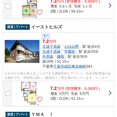
7.3
万
円
(管理費等：4,500円 )
0.5ヶ月
1ヶ月
敷金
礼金
2階 / 2LDK / 56.53㎡
イーストヒルズ
賃貸 | アパート
敷0
7.2
万円
京成千原線
「
おゆみ野
」駅 徒歩4分
京成千原線
「
学園前
」駅 徒歩20分
外房線
「
鎌取
」駅 徒歩30分
築18年 / 51.15㎡
千葉県
千葉市緑区
椎名崎町
681
さわやかな朝を迎えることのできる通風良好なアパート。自走式駐車場があ
る物件です。利便性の高い、敷地内ゴミ置き場が付いています。インターネ
ット付きの物件です。千葉市緑区の京...
7.2
万
円
(管理費等：5,000円 )
0万円
6万円
敷金
礼金
1階 / 2LDK / 51.15㎡
ＹＭＡ Ⅰ
賃貸 | アパート