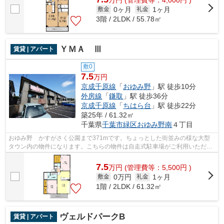
0ヶ月
1ヶ月
敷金
礼金
3階 / 2LDK / 55.78㎡
ＹＭＡ Ⅲ
賃貸 | アパート
敷0
7.5
万円
京成千原線
「
おゆみ野
」駅 徒歩10分
外房線
「
鎌取
」駅 徒歩36分
京成千原線
「
ちはら台
」駅 徒歩22分
築25年 / 61.32㎡
千葉県
千葉市緑区
おゆみ野南
４丁目
おゆみ野 かすがさく公園まで371mです。ちょっとした街並みの様な大型
タウン内の物件になります。こちらの物件は自走式駐車場がご利用いただけ
ます。株式会社ネイティブ・トラストに...
7.5
万
円
(管理費等：5,500円 )
0万円
1ヶ月
敷金
礼金
1階 / 2LDK / 61.32㎡
ヴェルドパークB
賃貸 | アパート