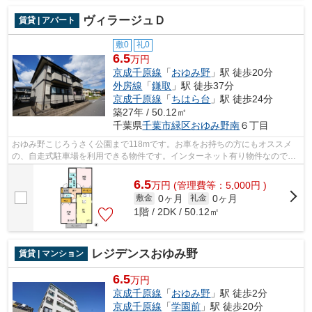
ヴィラージュＤ
賃貸 | アパート
敷0
礼0
6.5
万円
京成千原線
「
おゆみ野
」駅 徒歩20分
外房線
「
鎌取
」駅 徒歩37分
京成千原線
「
ちはら台
」駅 徒歩24分
築27年 / 50.12㎡
千葉県
千葉市緑区
おゆみ野南
６丁目
おゆみ野こじろうさく公園まで118mです。お車をお持ちの方にもオススメ
の、自走式駐車場を利用できる物件です。インターネット有り物件なので、
ネットをよく使う方におすすめです。お...
6.5
万
円
(管理費等：5,000円 )
0ヶ月
0ヶ月
敷金
礼金
1階 / 2DK / 50.12㎡
レジデンスおゆみ野
賃貸 | マンション
6.5
万円
京成千原線
「
おゆみ野
」駅 徒歩2分
京成千原線
「
学園前
」駅 徒歩20分