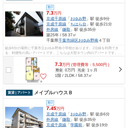
敷0
7.3
万円
京成千原線
「
おゆみ野
」駅 徒歩9分
京成千原線
「
ちはら台
」駅 徒歩21分
外房線
「
鎌取
」駅 徒歩35分
築25年 / 58.37㎡
千葉県
千葉市緑区
おゆみ野南
４丁目
徒歩6分の場所に千葉市立おゆみ野南小学校があります。2沿線を利用でき
る、利便性の高いアパートです。こちらは大型タウン内のアパートです。通
風良好なアパートは洗濯物も乾きやすく...
7.3
万
円
(管理費等：5,500円 )
0万円
1ヶ月
敷金
礼金
1階 / 2LDK / 58.37㎡
メイプルハウスＢ
賃貸 | アパート
敷0
7.45
万円
京成千原線
「
おゆみ野
」駅 徒歩6分
外房線
「
鎌取
」駅 徒歩35分
京成千原線
「
学園前
」駅 徒歩19分