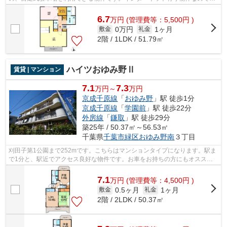
ネットをよく使う方におすすめです。株...
6.7
万
円
(管理費等：5,500円 )
0万円
1ヶ月
敷金
礼金
2階 / 1LDK / 51.79㎡
ハイツおゆみ野Ⅱ
賃貸 | マンション
7.1
7.3
万円～
万円
京成千原線
「
おゆみ野
」駅 徒歩1分
京成千原線
「
学園前
」駅 徒歩22分
外房線
「
鎌取
」駅 徒歩29分
築25年 / 50.37㎡～56.53㎡
千葉県
千葉市緑区
おゆみ野南
３丁目
刈田子第1公園まで252mです。こちらはマンションタイプになります。駅ま
で1分と、駅近でアクセス良好な物件です。お車をお持ちの方にもオススメ
の、自走式駐車場を利用できる物件です...
7.1
万
円
(管理費等：4,500円 )
0.5ヶ月
1ヶ月
敷金
礼金
2階 / 2LDK / 50.37㎡