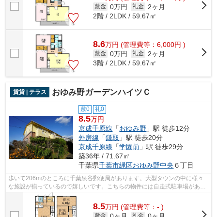
0万円
2ヶ月
敷金
礼金
2階 / 2LDK / 59.67㎡
8.6
万
円
(管理費等：6,000円 )
0万円
2ヶ月
敷金
礼金
3階 / 2LDK / 59.67㎡
おゆみ野ガーデンハイツＣ
賃貸 | テラス
敷0
礼0
8.5
万円
京成千原線
「
おゆみ野
」駅 徒歩12分
外房線
「
鎌取
」駅 徒歩20分
京成千原線
「
学園前
」駅 徒歩29分
築36年 / 71.67㎡
千葉県
千葉市緑区
おゆみ野中央
６丁目
歩いて206mのところに千葉泉谷郵便局があります。大型タウンの中に様々
な施設が揃っているので嬉しいです。こちらの物件には自走式駐車場があり
ます。近隣住民にとっても快適になる敷...
8.5
万
円
(管理費等：- )
0ヶ月
0ヶ月
敷金
礼金