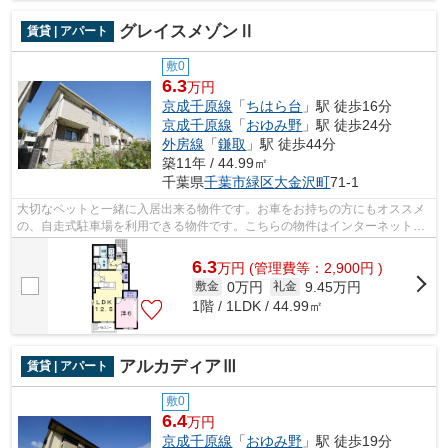
グレイスメゾンⅡ
賃貸 | アパート
敷0
6.3
万円
京成千原線
「
ちはら台
」駅 徒歩16分
京成千原線
「
おゆみ野
」駅 徒歩24分
外房線
「
鎌取
」駅 徒歩44分
築11年 / 44.99㎡
千葉県
千葉市緑区
大金沢町
71-1
大切なペットと一緒に入居出来る物件です。お車をお持ちの方にもオススメ
の、自走式駐車場を利用できる物件です。こちらの物件はインターネットを
ご利用いただけます。株式会社ネイテ...
6.3
万
円
(管理費等：2,900円 )
0万円
9.45万円
敷金
礼金
1階 / 1LDK / 44.99㎡
アルカディアⅢ
賃貸 | アパート
敷0
6.4
万円
京成千原線
「
おゆみ野
」駅 徒歩19分