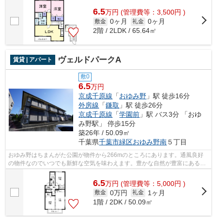
件です。株式会社ネイティブ・トラスト...
6.5
万
円
(管理費等：3,500円 )
0ヶ月
0ヶ月
敷金
礼金
2階 / 2LDK / 65.64㎡
ヴェルドパークA
賃貸 | アパート
敷0
6.5
万円
京成千原線
「
おゆみ野
」駅 徒歩16分
外房線
「
鎌取
」駅 徒歩26分
京成千原線
「
学園前
」駅 バス3分 「おゆ
み野駅」 停歩15分
築26年 / 50.09㎡
千葉県
千葉市緑区
おゆみ野南
５丁目
おゆみ野はちまんがた公園が物件から266mのところにあります。通風良好
の物件なのでいつでも新鮮な空気を味わえます。豊かな自然が豊富にあるの
は大型タウンの中だからです。京成千原...
6.5
万
円
(管理費等：5,000円 )
0万円
1ヶ月
敷金
礼金
1階 / 2DK / 50.09㎡