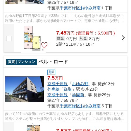
築25年 / 57.18㎡
千葉県
千葉市緑区
おゆみ野南
１丁目
おゆみ野南1丁目第2公園まで335mです。こちらの物件は自走式駐車場がご
利用いただけます。駅から徒歩6分のアパートで、電車での通勤にも便利な
立地です。こちらは大型タウン内のアパー...
7.45
万
円
(管理費等：5,500円 )
0万円
8万円
敷金
礼金
2階 / 2LDK / 57.18㎡
ベル・ロード
賃貸 | マンション
敷0
7.5
万円
京成千原線
「
おゆみ野
」駅 徒歩13分
外房線
「
鎌取
」駅 徒歩23分
京成千原線
「
学園前
」駅 徒歩29分
築27年 / 55.78㎡
千葉県
千葉市緑区
おゆみ野南
５丁目
歩いて297mの場所にカワチ薬品 おゆみ野店もあります。風邪予防にもなる
通風システムが整った換気がしやすいシンプルな物件。ごみ置き場は敷地内
にあります。【自走式駐車場】駐車可能...
7.5
万
円
(管理費等：4,000円 )