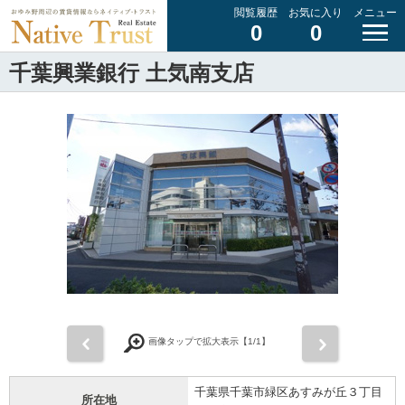
閲覧履歴
お気に入り
メニュー
0
0
千葉興業銀行 土気南支店
前
次
画像タップで拡大表示【
1
/1】
千葉県千葉市緑区あすみが丘３丁目
所在地