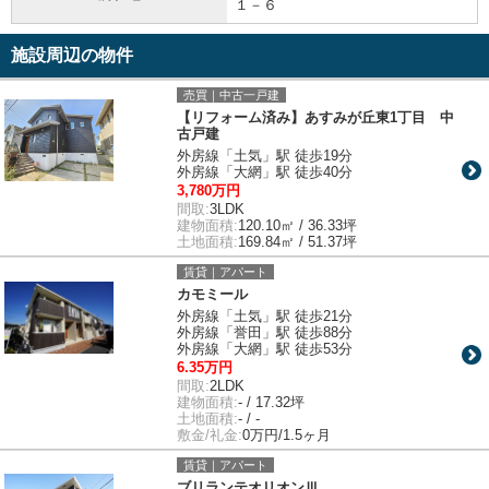
１－６
施設周辺の物件
売買｜中古一戸建
【リフォーム済み】あすみが丘東1丁目 中
古戸建
外房線「土気」駅 徒歩19分
外房線「大網」駅 徒歩40分
3,780万円
間取:
3LDK
建物面積:
120.10㎡ / 36.33坪
土地面積:
169.84㎡ / 51.37坪
賃貸｜アパート
カモミール
外房線「土気」駅 徒歩21分
外房線「誉田」駅 徒歩88分
外房線「大網」駅 徒歩53分
6.35万円
間取:
2LDK
建物面積:
- / 17.32坪
土地面積:
- / -
敷金/礼金:
0万円/1.5ヶ月
賃貸｜アパート
ブリランテオリオンⅢ