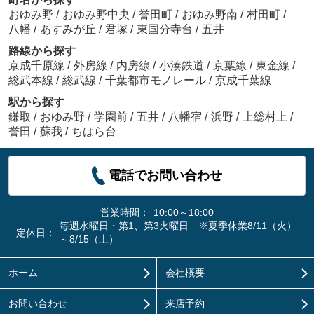
おゆみ野
/
おゆみ野中央
/
誉田町
/
おゆみ野南
/
村田町
/
八幡
/
あすみが丘
/
君塚
/
東国分寺台
/
五井
路線から探す
京成千原線
/
外房線
/
内房線
/
小湊鉄道
/
京葉線
/
東金線
/
総武本線
/
総武線
/
千葉都市モノレール
/
京成千葉線
駅から探す
鎌取
/
おゆみ野
/
学園前
/
五井
/
八幡宿
/
浜野
/
上総村上
/
誉田
/
蘇我
/
ちはら台
電話でお問い合わせ
営業時間：
10:00～18:00
毎週水曜日・第1、第3火曜日 ※夏季休業8/11（火）
定休日：
～8/15（土）
ホーム
会社概要
お問い合わせ
来店予約