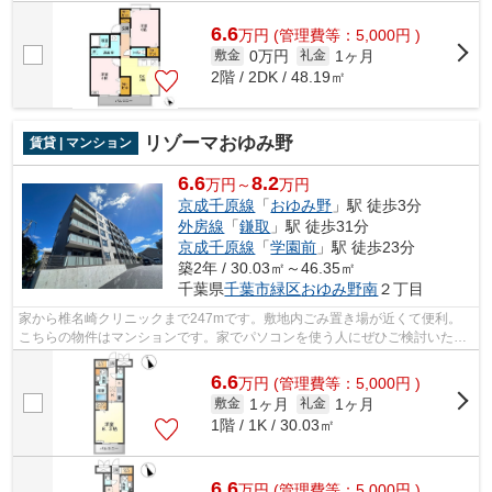
ンを使う人にぜひご検討いただきたいイ...
6.6
万
円
(管理費等：5,000円 )
0万円
1ヶ月
敷金
礼金
2階 / 2DK / 48.19㎡
リゾーマおゆみ野
賃貸 | マンション
6.6
8.2
万円～
万円
京成千原線
「
おゆみ野
」駅 徒歩3分
外房線
「
鎌取
」駅 徒歩31分
京成千原線
「
学園前
」駅 徒歩23分
築2年 / 30.03㎡～46.35㎡
千葉県
千葉市緑区
おゆみ野南
２丁目
家から椎名崎クリニックまで247mです。敷地内ごみ置き場が近くて便利。
こちらの物件はマンションです。家でパソコンを使う人にぜひご検討いただ
きたいインターネット有り物件です。気...
6.6
万
円
(管理費等：5,000円 )
1ヶ月
1ヶ月
敷金
礼金
1階 / 1K / 30.03㎡
6.6
万
円
(管理費等：5,000円 )