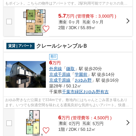
もポイント。こちらの物件はアパートです。2駅利用可能でアクセスの良い
アパートです。最上階のアパートです。...
5.7
万
円
(管理費等：3,000円 )
0ヶ月
0ヶ月
敷金
礼金
2階 / 3DK / 55.89㎡
クレールシャンブルＢ
賃貸 | アパート
敷0
6
万円
外房線
「
鎌取
」駅 徒歩20分
京成千原線
「
学園前
」駅 徒歩14分
京成千原線
「
おゆみ野
」駅 徒歩16分
築28年 / 50.12㎡
千葉県
千葉市緑区
おゆみ野有吉
おゆみ野きなだ公園まで334mです。敷地内にはちゃんとごみ置き場もあり
ます。いつでも快適空間を味わえる通風良好な気持ちよいアパート。快適な
通信速度でパソコンが使用できる光回線...
6
万
円
(管理費等：4,500円 )
0万円
5万円
敷金
礼金
1階 / 2DK / 50.12㎡