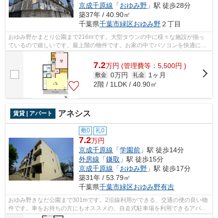
京成千原線
「
おゆみ野
」駅 徒歩28分
築37年 / 40.90㎡
千葉県
千葉市緑区
おゆみ野
２丁目
おゆみ野かまとり公園まで216mです。大型タウンの中に様々な施設が揃っ
ているので嬉しいです。最上階の物件です。お家の中でパソコンを快適に使
える光回線を導入しています。明るいス...
7.2
万
円
(管理費等：5,500円 )
0万円
1ヶ月
敷金
礼金
2階 / 1LDK / 40.90㎡
アネシス
賃貸 | アパート
敷0
礼0
7.2
万円
京成千原線
「
学園前
」駅 徒歩14分
外房線
「
鎌取
」駅 徒歩15分
京成千原線
「
おゆみ野
」駅 徒歩17分
築31年 / 53.79㎡
千葉県
千葉市緑区
おゆみ野有吉
おゆみ野きなだ公園まで301mです。2沿線利用ができる、交通の便の良い物
件です。車をお持ちの方にもオススメの、自走式駐車場を利用できるアパー
トです。こちらは大型タウン内の物件で...