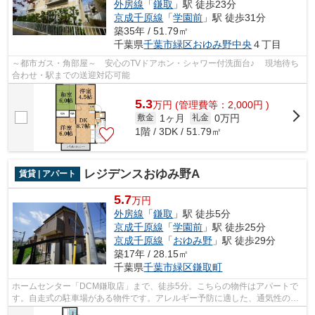
外房線
「
鎌取
」駅 徒歩23分
京成千原線
「
学園前
」駅 徒歩31分
築35年 / 51.79㎡
千葉県
千葉市緑区
おゆみ野中央
４丁目
～都市ガス・角部屋～ 安心のTVドアホン・シャワー付洗面台♪ 現地待ち
合わせ・駅までの送迎対応可能
5.3
万
円
(管理費等：2,000円 )
1ヶ月
0万円
敷金
礼金
1階 / 3DK / 51.79㎡
レジデンスおゆみ野A
賃貸 | アパート
5.7
万円
外房線
「
鎌取
」駅 徒歩5分
京成千原線
「
学園前
」駅 徒歩25分
京成千原線
「
おゆみ野
」駅 徒歩29分
築17年 / 28.15㎡
千葉県
千葉市緑区
鎌取町
ホームセンター「DCM鎌取店」まで、徒歩5分。こちらの物件はアパートで
す。自走式の駐車場がある物件です。アレルギー予防に適した、通気性の良
い安心のアパートです。健康な体は新鮮...