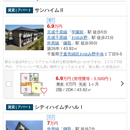
サンハイムⅡ
賃貸 | アパート
敷0
6.9
万円
京成千原線
「
学園前
」駅 徒歩5分
京成千原線
「
おゆみ野
」駅 徒歩21分
外房線
「
鎌取
」駅 徒歩30分
築26年 / 43.82㎡
千葉県
千葉市緑区
おゆみ野中央
１丁目9-5
駅から徒歩5分というアクセス良好な駅近物件はいかがですか。1フロア2住
戸の、プライバシー性も高い物件となっております。落ち着いた街並みが魅
力のアパートはこちらです。今や必需品...
6.9
万
円
(管理費等：5,500円 )
0万円
1ヶ月
敷金
礼金
2階 / 2DK / 43.82㎡
シティハイムチハルⅠ
賃貸 | アパート
礼0
7
万円
外房線
「
鎌取
」駅 徒歩7分