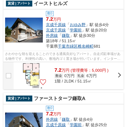
イーストヒルズ
賃貸 | アパート
敷0
7.2
万円
京成千原線
「
おゆみ野
」駅 徒歩4分
京成千原線
「
学園前
」駅 徒歩20分
外房線
「
鎌取
」駅 徒歩30分
築18年 / 51.15㎡
千葉県
千葉市緑区
椎名崎町
681
さわやかな朝を迎えることのできる通風良好なアパート。自走式駐車場があ
る物件です。利便性の高い、敷地内ゴミ置き場が付いています。インターネ
ット付きの物件です。千葉市緑区の京...
7.2
万
円
(管理費等：5,000円 )
0万円
6万円
敷金
礼金
1階 / 2LDK / 51.15㎡
ファーストターフ鎌取A
賃貸 | アパート
敷0
7.2
万円
外房線
「
鎌取
」駅 徒歩4分
京成千原線
「
学園前
」駅 徒歩25分