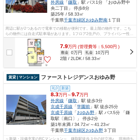
外房線
「
鎌取
」駅 バス1分 「おゆみ野中
央二丁目」 停歩8分
築25年 / 58.33㎡
千葉県
千葉市緑区
おゆみ野南
１丁目
周辺に駅が2つあるので電車での移動が便利です。最上階の物件です。こち
らの物件には自走式駐車場があります。1フロア2住戸の、プライバシー性も
高いアパートとなっております。興味を...
7.9
万
円
(管理費等：5,500円 )
0万円
10万円
敷金
礼金
2階 / 2LDK / 58.33㎡
ファーストレジデンスおゆみ野
賃貸 | マンション
礼0
新築
8.3
9.7
万円～
万円
外房線
「
鎌取
」駅 徒歩3分
京成千原線
「
学園前
」駅 徒歩25分
京成千原線
「
おゆみ野
」駅 バス5分 「鎌
取駅〔南口〕」 停歩2分
築1年未満 / 34.72㎡～41.23㎡
千葉県
千葉市緑区
おゆみ野
３丁目
～新築・設備充実のRCマンション～ 鎌取駅徒歩３分の好立地♪ 現地待ち