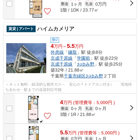
1ヶ月
0万円
敷金
礼金
1階 / 1DK / 23.77㎡
ハイムカメリア
賃貸 | アパート
敷0
4
5.5
万円～
万円
外房線
「
鎌取
」駅 徒歩8分
京成千原線
「
学園前
」駅 徒歩22分
京成千原線
「
おゆみ野
」駅 徒歩25分
築32年 / 21.88㎡
千葉県
千葉市緑区
おゆみ野
２丁目
～ネット無料・経済的な都市ガス～ 安心のＴＶドアホン付き♪ 現地待
ち合わせ・駅までの送迎対応可能
4
万
円
(管理費等：5,000円 )
0ヶ月
0ヶ月
敷金
礼金
3階 / 1R / 21.88㎡
5.5
万
円
(管理費等：5,000円 )
0万円
1ヶ月
敷金
礼金