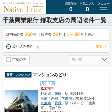
閲覧履歴
お気に入り
メニュー
0
0
千葉興業銀行 鎌取支店の周辺物件一覧
260
72
1～30
該当物件数
件
販売数
件
件を表示
変更
絞り込み条件：
なし
空室のみ
マンションみどり
賃貸 | マンション
敷0
礼0
3.3
万円
外房線
「
鎌取
」駅 徒歩16分
京成千原線
「
学園前
」駅 徒歩15分
京葉線
「
蘇我
」駅 バス23分 「生実
東」 停歩2分