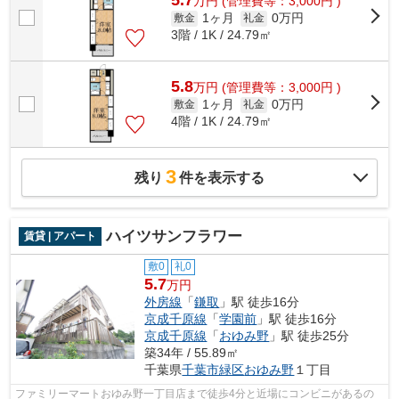
5.7
万
円
(管理費等：3,000円 )
1ヶ月
0万円
敷金
礼金
3階 / 1K / 24.79㎡
5.8
万
円
(管理費等：3,000円 )
1ヶ月
0万円
敷金
礼金
4階 / 1K / 24.79㎡
3
残り
件を表示する
ハイツサンフラワー
賃貸 | アパート
敷0
礼0
5.7
万円
外房線
「
鎌取
」駅 徒歩16分
京成千原線
「
学園前
」駅 徒歩16分
京成千原線
「
おゆみ野
」駅 徒歩25分
築34年 / 55.89㎡
千葉県
千葉市緑区
おゆみ野
１丁目
ファミリーマートおゆみ野一丁目店まで徒歩4分と近場にコンビニがあるの