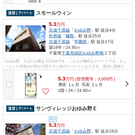
スモールウィン
賃貸 | アパート
5.3
万円
京成千原線
「
おゆみ野
」駅 徒歩4分
外房線
「
鎌取
」駅 徒歩25分
京成千原線
「
学園前
」駅 徒歩17分
築18年 / 24.80㎡
千葉県
千葉市緑区
おゆみ野南
２丁目
おゆみ野 そばら公園まで223mです。こちらの物件はアパートです。ちょ
っとした街並みの様な大型タウン内のアパートになります。室内に新鮮な空
気を取り入れやすい風通しが良好な物件...
5.3
万
円
(管理費等：3,000円 )
1ヶ月
1ヶ月
敷金
礼金
1階 / 1K / 24.80㎡
サンヴィレッジおゆみ野Ｅ
賃貸 | アパート
礼0
5.3
万円
京成千原線
「
おゆみ野
」駅 徒歩16分