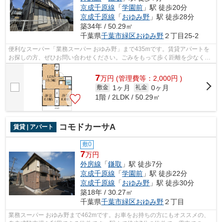
京成千原線
「
学園前
」駅 徒歩20分
京成千原線
「
おゆみ野
」駅 徒歩28分
築34年 / 50.29㎡
千葉県
千葉市緑区
おゆみ野
２丁目25-2
便利なスーパー「業務スーパー おゆみ野」まで435mです。賃貸アパートを
お探しの方、ぜひお問い合わせください。ごみをもって歩く距離を少なくし
たい方におすすめしたい敷地内ごみ置き...
7
万
円
(管理費等：2,000円 )
1ヶ月
0ヶ月
敷金
礼金
1階 / 2LDK / 50.29㎡
コモドカーサA
賃貸 | アパート
敷0
7
万円
外房線
「
鎌取
」駅 徒歩7分
京成千原線
「
学園前
」駅 徒歩22分
京成千原線
「
おゆみ野
」駅 徒歩30分
築18年 / 30.27㎡
千葉県
千葉市緑区
おゆみ野
２丁目
業務スーパー おゆみ野まで462mです。お車をお持ちの方にもオススメの、