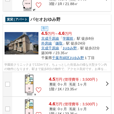
3階 / 1R / 21.88㎡
パセオおゆみ野
賃貸 | アパート
敷0
4.5
4.6
万円～
万円
京成千原線
「
学園前
」駅 徒歩8分
外房線
「
鎌取
」駅 徒歩24分
京成千原線
「
おゆみ野
」駅 徒歩22分
築30年 / 23.35㎡
千葉県
千葉市緑区
おゆみ野
１丁目
学園前クリニックまで132mです。ちょっとした街並みの様な大型タウン内
の物件になります。駅まで徒歩8分の物件で、アクセス良好です。お車をお
持ちの方にもオススメの、自走式駐車場を...
4.5
万
円
(管理費等：3,500円 )
0ヶ月
1ヶ月
敷金
礼金
1階 / 1K / 23.35㎡
4.6
万
円
(管理費等：3,500円 )
0ヶ月
1ヶ月
敷金
礼金
1階 / 1K / 23.35㎡