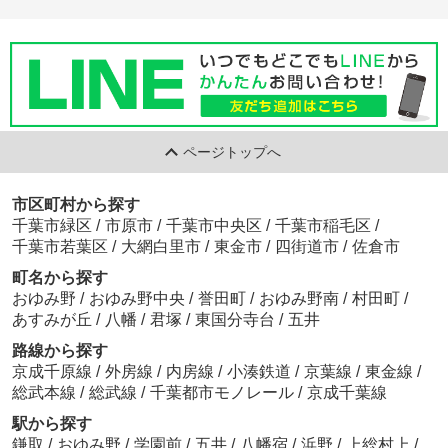
ページトップへ
市区町村から探す
千葉市緑区
/
市原市
/
千葉市中央区
/
千葉市稲毛区
/
千葉市若葉区
/
大網白里市
/
東金市
/
四街道市
/
佐倉市
町名から探す
おゆみ野
/
おゆみ野中央
/
誉田町
/
おゆみ野南
/
村田町
/
あすみが丘
/
八幡
/
君塚
/
東国分寺台
/
五井
路線から探す
京成千原線
/
外房線
/
内房線
/
小湊鉄道
/
京葉線
/
東金線
/
総武本線
/
総武線
/
千葉都市モノレール
/
京成千葉線
駅から探す
鎌取
/
おゆみ野
/
学園前
/
五井
/
八幡宿
/
浜野
/
上総村上
/