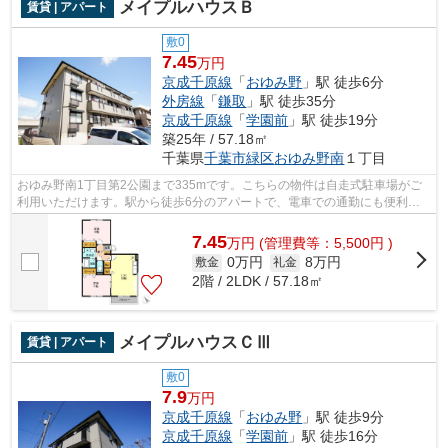
メイプルハウスＢ
賃貸 | アパート
敷0
7.45
万円
京成千原線
「
おゆみ野
」駅 徒歩6分
外房線
「
鎌取
」駅 徒歩35分
京成千原線
「
学園前
」駅 徒歩19分
築25年 / 57.18㎡
千葉県
千葉市緑区
おゆみ野南
１丁目
おゆみ野南1丁目第2公園まで335mです。こちらの物件は自走式駐車場がご
利用いただけます。駅から徒歩6分のアパートで、電車での通勤にも便利な
立地です。こちらは大型タウン内のアパー...
7.45
万
円
(管理費等：5,500円 )
0万円
8万円
敷金
礼金
2階 / 2LDK / 57.18㎡
メイプルハウスＣⅢ
賃貸 | アパート
敷0
7.9
万円
京成千原線
「
おゆみ野
」駅 徒歩9分
京成千原線
「
学園前
」駅 徒歩16分