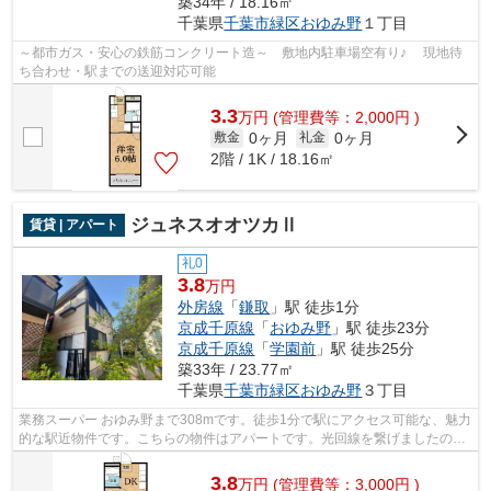
築34年 / 18.16㎡
千葉県
千葉市緑区
おゆみ野
１丁目
～都市ガス・安心の鉄筋コンクリート造～ 敷地内駐車場空有り♪ 現地待
ち合わせ・駅までの送迎対応可能
3.3
万
円
(管理費等：2,000円 )
0ヶ月
0ヶ月
敷金
礼金
2階 / 1K / 18.16㎡
ジュネスオオツカⅡ
賃貸 | アパート
礼0
3.8
万円
外房線
「
鎌取
」駅 徒歩1分
京成千原線
「
おゆみ野
」駅 徒歩23分
京成千原線
「
学園前
」駅 徒歩25分
築33年 / 23.77㎡
千葉県
千葉市緑区
おゆみ野
３丁目
業務スーパー おゆみ野まで308mです。徒歩1分で駅にアクセス可能な、魅力
的な駅近物件です。こちらの物件はアパートです。光回線を繋げましたので
パソコン作業がスムーズです。外房線...
3.8
万
円
(管理費等：3,000円 )