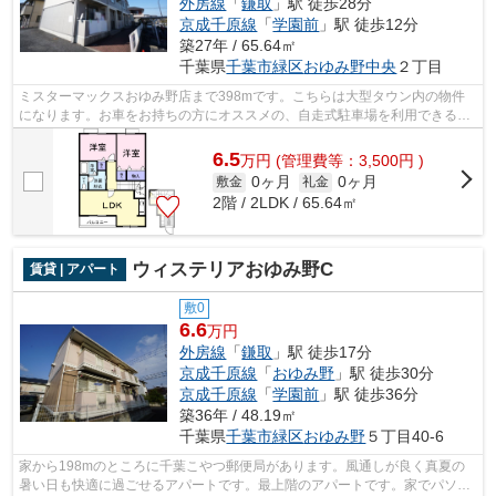
外房線
「
鎌取
」駅 徒歩28分
京成千原線
「
学園前
」駅 徒歩12分
築27年 / 65.64㎡
千葉県
千葉市緑区
おゆみ野中央
２丁目
ミスターマックスおゆみ野店まで398mです。こちらは大型タウン内の物件
になります。お車をお持ちの方にオススメの、自走式駐車場を利用できる物
件です。株式会社ネイティブ・トラスト...
6.5
万
円
(管理費等：3,500円 )
0ヶ月
0ヶ月
敷金
礼金
2階 / 2LDK / 65.64㎡
ウィステリアおゆみ野C
賃貸 | アパート
敷0
6.6
万円
外房線
「
鎌取
」駅 徒歩17分
京成千原線
「
おゆみ野
」駅 徒歩30分
京成千原線
「
学園前
」駅 徒歩36分
築36年 / 48.19㎡
千葉県
千葉市緑区
おゆみ野
５丁目40-6
家から198mのところに千葉こやつ郵便局があります。風通しが良く真夏の
暑い日も快適に過ごせるアパートです。最上階のアパートです。家でパソコ