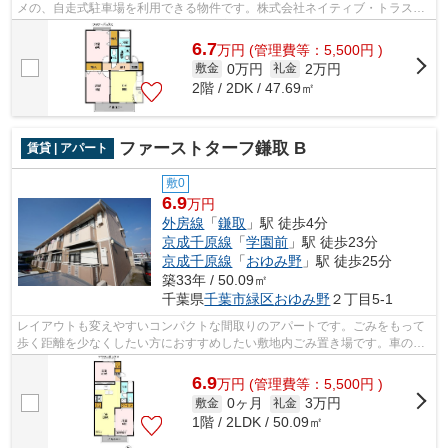
メの、自走式駐車場を利用できる物件です。株式会社ネイティブ・トラスト
には千葉市緑区エリアの賃貸情報が豊富...
6.7
万
円
(管理費等：5,500円 )
0万円
2万円
敷金
礼金
2階 / 2DK / 47.69㎡
ファーストターフ鎌取 B
賃貸 | アパート
敷0
6.9
万円
外房線
「
鎌取
」駅 徒歩4分
京成千原線
「
学園前
」駅 徒歩23分
京成千原線
「
おゆみ野
」駅 徒歩25分
築33年 / 50.09㎡
千葉県
千葉市緑区
おゆみ野
２丁目5-1
レイアウトも変えやすいコンパクトな間取りのアパートです。ごみをもって
歩く距離を少なくしたい方におすすめしたい敷地内ごみ置き場です。車の出
し入れも簡単な自走式駐車場有。周辺...
6.9
万
円
(管理費等：5,500円 )
0ヶ月
3万円
敷金
礼金
1階 / 2LDK / 50.09㎡