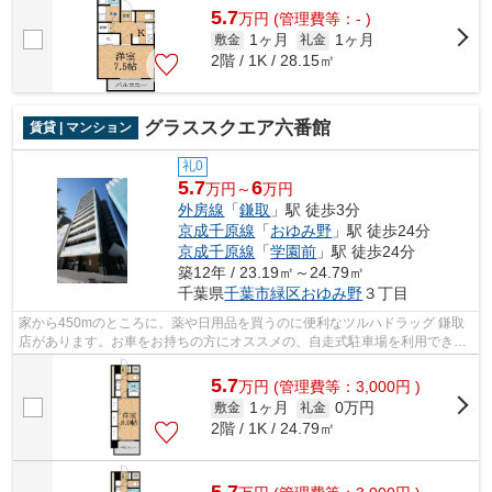
5.7
万
円
(管理費等：- )
1ヶ月
1ヶ月
敷金
礼金
2階 / 1K / 28.15㎡
グラススクエア六番館
賃貸 | マンション
礼0
5.7
6
万円～
万円
外房線
「
鎌取
」駅 徒歩3分
京成千原線
「
おゆみ野
」駅 徒歩24分
京成千原線
「
学園前
」駅 徒歩24分
築12年 / 23.19㎡～24.79㎡
千葉県
千葉市緑区
おゆみ野
３丁目
家から450mのところに、薬や日用品を買うのに便利なツルハドラッグ 鎌取
店があります。お車をお持ちの方にオススメの、自走式駐車場を利用できる
物件です。駅まで徒歩3分の位置に立地...
5.7
万
円
(管理費等：3,000円 )
1ヶ月
0万円
敷金
礼金
2階 / 1K / 24.79㎡