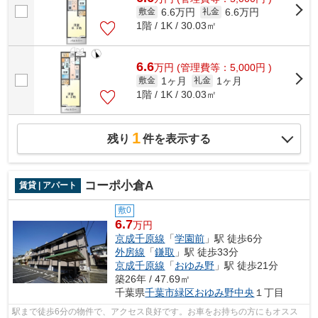
6.6万円
6.6万円
敷金
礼金
1階 / 1K / 30.03㎡
6.6
万
円
(管理費等：5,000円 )
1ヶ月
1ヶ月
敷金
礼金
1階 / 1K / 30.03㎡
1
残り
件を表示する
コーポ小倉A
賃貸 | アパート
敷0
6.7
万円
京成千原線
「
学園前
」駅 徒歩6分
外房線
「
鎌取
」駅 徒歩33分
京成千原線
「
おゆみ野
」駅 徒歩21分
築26年 / 47.69㎡
千葉県
千葉市緑区
おゆみ野中央
１丁目
駅まで徒歩6分の物件で、アクセス良好です。お車をお持ちの方にもオスス