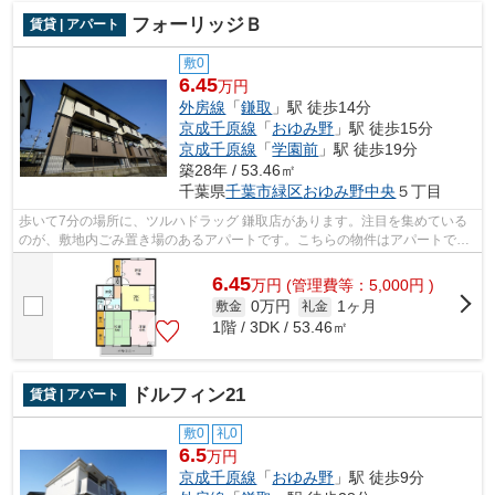
フォーリッジＢ
賃貸 | アパート
敷0
6.45
万円
外房線
「
鎌取
」駅 徒歩14分
京成千原線
「
おゆみ野
」駅 徒歩15分
京成千原線
「
学園前
」駅 徒歩19分
築28年 / 53.46㎡
千葉県
千葉市緑区
おゆみ野中央
５丁目
歩いて7分の場所に、ツルハドラッグ 鎌取店があります。注目を集めている
のが、敷地内ごみ置き場のあるアパートです。こちらの物件はアパートで
す。調べ物も買い物もパソコン一台で。...
6.45
万
円
(管理費等：5,000円 )
0万円
1ヶ月
敷金
礼金
1階 / 3DK / 53.46㎡
ドルフィン21
賃貸 | アパート
敷0
礼0
6.5
万円
京成千原線
「
おゆみ野
」駅 徒歩9分