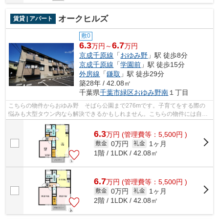
オークヒルズ
賃貸 | アパート
敷0
6.3
6.7
万円～
万円
京成千原線
「
おゆみ野
」駅 徒歩8分
京成千原線
「
学園前
」駅 徒歩15分
外房線
「
鎌取
」駅 徒歩29分
築28年 / 42.08㎡
千葉県
千葉市緑区
おゆみ野南
１丁目
こちらの物件からおゆみ野 そばら公園まで276mです。子育てをする際の
悩みも大型タウン内なら解決できるかもしれません。こちらの物件には自走
式駐車場があります。風通しが良く真夏...
6.3
万
円
(管理費等：5,500円 )
0万円
1ヶ月
敷金
礼金
1階 / 1LDK / 42.08㎡
6.7
万
円
(管理費等：5,500円 )
0万円
1ヶ月
敷金
礼金
2階 / 1LDK / 42.08㎡