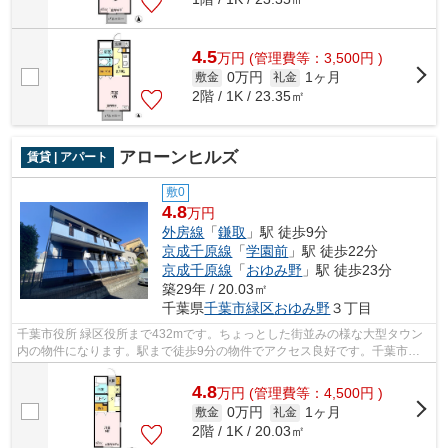
4.5
万
円
(管理費等：3,500円 )
0万円
1ヶ月
敷金
礼金
2階 / 1K / 23.35㎡
アローンヒルズ
賃貸 | アパート
敷0
4.8
万円
外房線
「
鎌取
」駅 徒歩9分
京成千原線
「
学園前
」駅 徒歩22分
京成千原線
「
おゆみ野
」駅 徒歩23分
築29年 / 20.03㎡
千葉県
千葉市緑区
おゆみ野
３丁目
千葉市役所 緑区役所まで432mです。ちょっとした街並みの様な大型タウン
内の物件になります。駅まで徒歩9分の物件でアクセス良好です。千葉市緑
区エリアの賃貸情報が株式会社ネイティ...
4.8
万
円
(管理費等：4,500円 )
0万円
1ヶ月
敷金
礼金
2階 / 1K / 20.03㎡