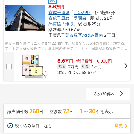
敷0
8.6
万円
京成千原線
「
おゆみ野
」駅 徒歩5分
京成千原線
「
学園前
」駅 徒歩21分
外房線
「
鎌取
」駅 徒歩25分
築29年 / 59.67㎡
千葉県
千葉市緑区
おゆみ野南
２丁目
家から椎名崎クリニックまで227mです。駅まで徒歩5分の位置に立地する、
アクセス良好な物件です。最上階の物件です。ネット回線がある物件です。
千葉市緑区エリアの賃貸情報が株式会社...
8.6
万
円
(管理費等：6,000円 )
0万円
2ヶ月
敷金
礼金
3階 / 2LDK / 59.67㎡
次の30件へ
260
72
1～30
該当物件数
件
空き数
件
件を表示
変更
絞り込み条件：
なし