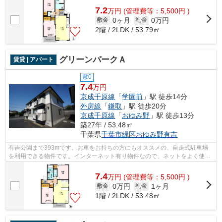
7.2
万
円
(管理費等：5,500円 )
0ヶ月
0万円
敷金
礼金
2階 / 2LDK / 53.79㎡
グリーンパークＡ
賃貸 | アパート
敷0
7.4
万円
京成千原線
「
学園前
」駅 徒歩14分
外房線
「
鎌取
」駅 徒歩20分
京成千原線
「
おゆみ野
」駅 徒歩13分
築27年 / 53.48㎡
千葉県
千葉市緑区
おゆみ野有吉
有吉公園まで393mです。お車をお持ちの方にもオススメの、自走式駐車場
を利用できる物件です。インターネット有り物件なので、ネットをよく使う
方におすすめです。株式会社ネイティブ...
7.4
万
円
(管理費等：5,500円 )
0万円
1ヶ月
敷金
礼金
1階 / 2LDK / 53.48㎡