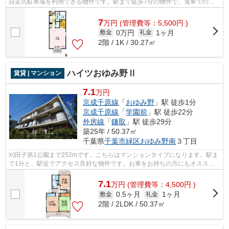
自走式駐車場を利用できる物件です。駅まで徒歩7分の物件で、電車での通
勤にも便利な立地です。株式会社ネイテ...
7
万
円
(管理費等：5,500円 )
0万円
1ヶ月
敷金
礼金
2階 / 1K / 30.27㎡
ハイツおゆみ野Ⅱ
賃貸 | マンション
7.1
万円
京成千原線
「
おゆみ野
」駅 徒歩1分
京成千原線
「
学園前
」駅 徒歩22分
外房線
「
鎌取
」駅 徒歩29分
築25年 / 50.37㎡
千葉県
千葉市緑区
おゆみ野南
３丁目
刈田子第1公園まで252mです。こちらはマンションタイプになります。駅ま
で1分と、駅近でアクセス良好な物件です。お車をお持ちの方にもオススメ
の、自走式駐車場を利用できる物件です...
7.1
万
円
(管理費等：4,500円 )
0.5ヶ月
1ヶ月
敷金
礼金
2階 / 2LDK / 50.37㎡