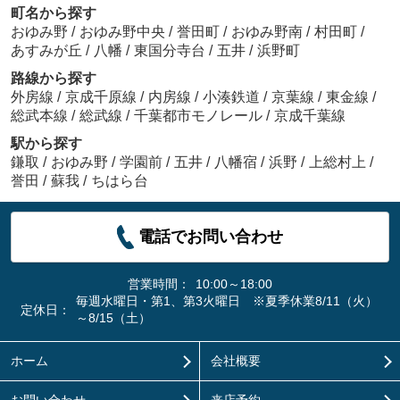
町名から探す
おゆみ野
/
おゆみ野中央
/
誉田町
/
おゆみ野南
/
村田町
/
あすみが丘
/
八幡
/
東国分寺台
/
五井
/
浜野町
路線から探す
外房線
/
京成千原線
/
内房線
/
小湊鉄道
/
京葉線
/
東金線
/
総武本線
/
総武線
/
千葉都市モノレール
/
京成千葉線
駅から探す
鎌取
/
おゆみ野
/
学園前
/
五井
/
八幡宿
/
浜野
/
上総村上
/
誉田
/
蘇我
/
ちはら台
電話でお問い合わせ
営業時間：
10:00～18:00
毎週水曜日・第1、第3火曜日 ※夏季休業8/11（火）
定休日：
～8/15（土）
ホーム
会社概要