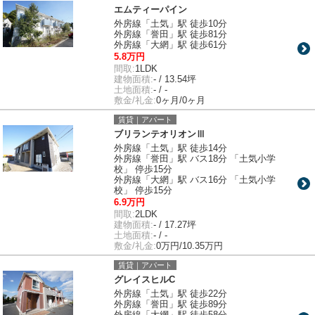
エムティーパイン
外房線「土気」駅 徒歩10分
外房線「誉田」駅 徒歩81分
外房線「大網」駅 徒歩61分
5.8万円
間取:
1LDK
建物面積:
- / 13.54坪
土地面積:
- / -
敷金/礼金:
0ヶ月/0ヶ月
賃貸｜アパート
ブリランテオリオンⅢ
外房線「土気」駅 徒歩14分
外房線「誉田」駅 バス18分 「土気小学
校」 停歩15分
外房線「大網」駅 バス16分 「土気小学
校」 停歩15分
6.9万円
間取:
2LDK
建物面積:
- / 17.27坪
土地面積:
- / -
敷金/礼金:
0万円/10.35万円
賃貸｜アパート
グレイスヒルC
外房線「土気」駅 徒歩22分
外房線「誉田」駅 徒歩89分
外房線「大網」駅 徒歩58分