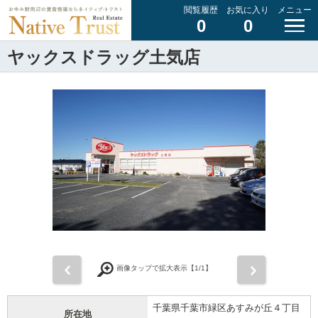
閲覧履歴
お気に入り
メニュー
0
0
ヤックスドラッグ土気店
前
次
画像タップで拡大表示【
1
/1】
千葉県千葉市緑区あすみが丘４丁目
所在地