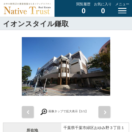
閲覧履歴
お気に入り
メニュー
0
0
イオンスタイル鎌取
前
次
画像タップで拡大表示【
1
/1】
千葉県千葉市緑区おゆみ野３丁目１
所在地