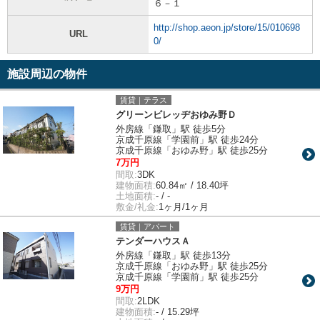
６－１
http://shop.aeon.jp/store/15/010698
URL
0/
施設周辺の物件
賃貸｜テラス
グリーンビレッヂおゆみ野Ｄ
外房線「鎌取」駅 徒歩5分
京成千原線「学園前」駅 徒歩24分
京成千原線「おゆみ野」駅 徒歩25分
7万円
間取:
3DK
建物面積:
60.84㎡ / 18.40坪
土地面積:
- / -
敷金/礼金:
1ヶ月/1ヶ月
賃貸｜アパート
テンダーハウスＡ
外房線「鎌取」駅 徒歩13分
京成千原線「おゆみ野」駅 徒歩25分
京成千原線「学園前」駅 徒歩25分
9万円
間取:
2LDK
建物面積:
- / 15.29坪