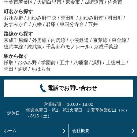
千葉市若葉区
/
大網白里市
/
東金市
/
四街道市
/
佐倉市
町名から探す
おゆみ野
/
おゆみ野中央
/
誉田町
/
おゆみ野南
/
村田町
/
あすみが丘
/
八幡
/
君塚
/
東国分寺台
/
五井
路線から探す
京成千原線
/
外房線
/
内房線
/
小湊鉄道
/
京葉線
/
東金線
/
総武本線
/
総武線
/
千葉都市モノレール
/
京成千葉線
駅から探す
鎌取
/
おゆみ野
/
学園前
/
五井
/
八幡宿
/
浜野
/
上総村上
/
誉田
/
蘇我
/
ちはら台
電話でお問い合わせ
営業時間：
10:00～18:00
毎週水曜日・第1、第3火曜日 ※夏季休業8/11（火）
定休日：
～8/15（土）
ホーム
会社概要