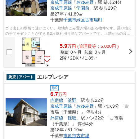
京成千原線
「
おゆみ野
」駅 徒歩24分
京成千原線
「
学園前
」駅 徒歩29分
築27年 / 41.89㎡
千葉県
千葉市緑区
古市場町
ゴミ出しの場所で迷いにくい、敷地内ごみ置き場のある物件です。乗り換え
の手間を省くことができる2沿線利用可能なアパートです。上階からの音が
聞こえないのが最上階の最大のメリット...
5.9
万
円
(管理費等：5,000円 )
0ヶ月
0ヶ月
敷金
礼金
2階 / 2DK / 41.89㎡
エルプレシア
賃貸 | アパート
敷0
6.7
万円
内房線
「
浜野
」駅 徒歩22分
京成千原線
「
おゆみ野
」駅 バス9分 「古
市場（千葉県）」 停歩4分
外房線
「
鎌取
」駅 バス22分 「古市場
（千葉県）」 停歩4分
築18年 / 51.10㎡
千葉県
市原市
古市場