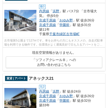
敷0
内房線
「
浜野
」駅 バス7分 「古市場大
気」 停歩5分
京成千原線
「
おゆみ野
」駅 徒歩26分
京成千原線
「
学園前
」駅 徒歩31分
築11年
千葉県
千葉市緑区
古市場町
古市場第5公園まで127mです。車をお持ちの方にもオススメの、自走式駐車
場を利用できる物件です。住環境がよく通風良好で日も入るアパートをご提
供します。インターネットの使用が可能...
現在空室情報がありません。
「ソフィアクレールＢ」への
お問い合わせはこちら
アネックス21
賃貸 | アパート
礼0
内房線
「
浜野
」駅 徒歩24分
京成千原線
「
おゆみ野
」駅 徒歩26分
京成千原線
「
学園前
」駅 徒歩32分
築33年