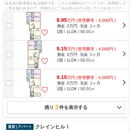
自走式の駐車場がある物件です。こちらの物件はアパートです。共用部にゴ
ミ置き場があるので、外部の人にごみを見られたり持っていかれるリスクが
低くなります。パソコン作業が多い方...
8.95
万
円
(管理費等：4,000円 )
0万円
1ヶ月
敷金
礼金
1階 / 1LDK / 50.01㎡
9.15
万
円
(管理費等：4,000円 )
0万円
1ヶ月
敷金
礼金
1階 / 1LDK / 50.01㎡
9.15
万
円
(管理費等：4,000円 )
0万円
1ヶ月
敷金
礼金
1階 / 1LDK / 50.01㎡
3
残り
件を表示する
クレインヒルⅠ
賃貸 | アパート