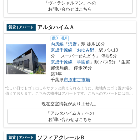
「ヴィラシャルマン」への
お問い合わせはこちら
アルタハイムＡ
賃貸 | アパート
敷0
礼0
内房線
「
浜野
」駅 徒歩18分
京成千原線
「
おゆみ野
」駅 バス10
分 「スーパーせんどう」 停歩5分
京成千原線
「
学園前
」駅 バス5分 「生実
郵便局前」 停歩26分
築1年
千葉県
市原市
古市場
忙しい日でもゴミ出しをサクッと終えられるように、敷地内にゴミ置き場を
備えております。こちらの物件はアパートです。こちらのアパートには自走
式駐車場があります。通信速度が速く...
現在空室情報がありません。
「アルタハイムＡ」への
お問い合わせはこちら
ソフィアクレールＢ
賃貸 | アパート