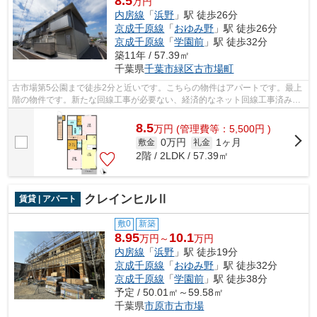
8.5
万円
内房線
「
浜野
」駅 徒歩26分
京成千原線
「
おゆみ野
」駅 徒歩26分
京成千原線
「
学園前
」駅 徒歩32分
築11年 / 57.39㎡
千葉県
千葉市緑区
古市場町
古市場第5公園まで徒歩2分と近いです。こちらの物件はアパートです。最上
階の物件です。新たな回線工事が必要ない、経済的なネット回線工事済み物
件です。株式会社ネイティブ・トラス...
8.5
万
円
(管理費等：5,500円 )
0万円
1ヶ月
敷金
礼金
2階 / 2LDK / 57.39㎡
クレインヒルⅡ
賃貸 | アパート
敷0
新築
8.95
10.1
万円～
万円
内房線
「
浜野
」駅 徒歩19分
京成千原線
「
おゆみ野
」駅 徒歩32分
京成千原線
「
学園前
」駅 徒歩38分
予定 / 50.01㎡～59.58㎡
千葉県
市原市
古市場