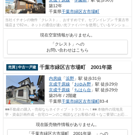
京成千原線
「
学園前
」駅 徒歩30分
築12年
千葉県
千葉市緑区
古市場町
当社イチオシの物件「クレスト」、おすすめです。セブンイレブン 千葉古市
場店まで82ｍ。ネットの通信が速い光ファイバーを使用しているマンション
です。駐輪場も設けられてあり、決ま...
現在空室情報がありません。
「クレスト」への
お問い合わせはこちら
千葉市緑区古市場町 2001年築
売買 | 中古一戸建
内房線
「
浜野
」駅 徒歩31分
京成千原線
「
おゆみ野
」駅 徒歩29分
京成千原線
「
ちはら台
」駅 徒歩29分
築25年 / 2階建
千葉県
千葉市緑区
古市場町
83-4
■■不動産の購入・売却ならネイティブ・トラストへ！■■ 本物件の現地見
学・資金計画作成・住宅ローンのご相談などお客様の様々なご要望にお応え
させていただきます。043-300-0082からネ...
現在販売物件情報がありません。
「千葉市緑区古市場町 2001年築 」への