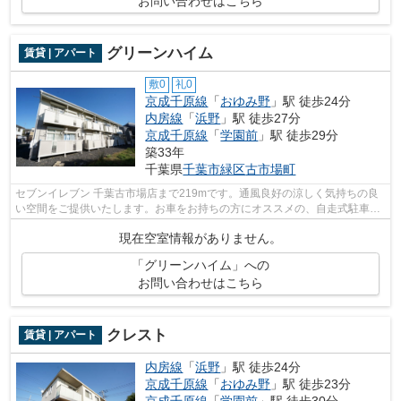
お問い合わせはこちら
グリーンハイム
賃貸 | アパート
敷0
礼0
京成千原線
「
おゆみ野
」駅 徒歩24分
内房線
「
浜野
」駅 徒歩27分
京成千原線
「
学園前
」駅 徒歩29分
築33年
千葉県
千葉市緑区
古市場町
セブンイレブン 千葉古市場店まで219mです。通風良好の涼しく気持ちの良
い空間をご提供いたします。お車をお持ちの方にオススメの、自走式駐車場
を利用できる物件です。千葉市緑区エリ...
現在空室情報がありません。
「グリーンハイム」への
お問い合わせはこちら
クレスト
賃貸 | アパート
内房線
「
浜野
」駅 徒歩24分
京成千原線
「
おゆみ野
」駅 徒歩23分