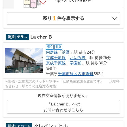
2階 / 2LDK / 59.58㎡
1
残り
件を表示する
La cher B
賃貸 | テラス
敷0
礼0
内房線
「
浜野
」駅 徒歩24分
京成千原線
「
おゆみ野
」駅 徒歩25分
京成千原線
「
学園前
」駅 徒歩30分
築9年
千葉県
千葉市緑区
古市場町
582-1
～築浅・設備充実のペット可物件～ 近隣商業施設も豊富です♪ 現地待
ち合わせ・駅までの送迎対応可能
現在空室情報がありません。
「La cher B」への
お問い合わせはこちら
クレイン・ヒル
賃貸 | アパート