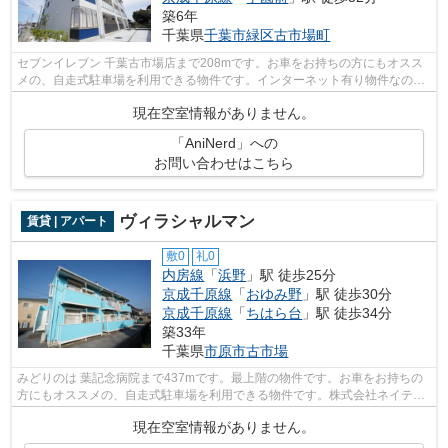
築6年
千葉県
千葉市緑区
古市場町
セブンイレブン 千葉古市場店まで208mです。お車をお持ちの方にもオスス
メの、自走式駐車場を利用できる物件です。インターネット有り物件なの
で、ネットをよく使う方におすすめです。...
現在空室情報がありません。
「AniNerd」への
お問い合わせはこちら
ヴィラシャルマン
賃貸 | アパート
敷0
礼0
内房線
「
浜野
」駅 徒歩25分
京成千原線
「
おゆみ野
」駅 徒歩30分
京成千原線
「
ちはら台
」駅 徒歩34分
築33年
千葉県
市原市
古市場
みどりのは 葉記念病院まで437mです。最上階の物件です。お車をお持ちの
方にもオススメの、自走式駐車場を利用できる物件です。株式会社ネイティ
ブ・トラストには市原市エリアの賃貸情...
現在空室情報がありません。