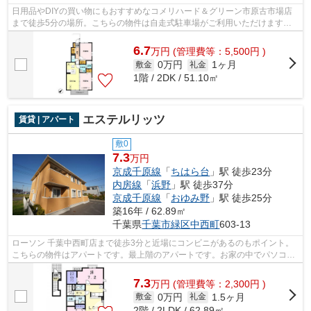
日用品やDIYの買い物にもおすすめなコメリハード＆グリーン市原古市場店
まで徒歩5分の場所。こちらの物件は自走式駐車場がご利用いただけます。
利用可能な駅が2駅あり、利便性の高い物...
6.7
万
円
(管理費等：5,500円 )
0万円
1ヶ月
敷金
礼金
1階 / 2DK / 51.10㎡
エステルリッツ
賃貸 | アパート
敷0
7.3
万円
京成千原線
「
ちはら台
」駅 徒歩23分
内房線
「
浜野
」駅 徒歩37分
京成千原線
「
おゆみ野
」駅 徒歩25分
築16年 / 62.89㎡
千葉県
千葉市緑区
中西町
603-13
ローソン 千葉中西町店まで徒歩3分と近場にコンビニがあるのもポイント。
こちらの物件はアパートです。最上階のアパートです。お家の中でパソコン
を快適に使える光回線を導入していま...
7.3
万
円
(管理費等：2,300円 )
0万円
1.5ヶ月
敷金
礼金
2階 / 2LDK / 62.89㎡