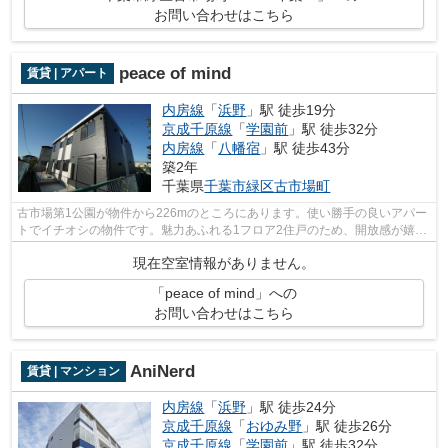
お問い合わせはこちら
peace of mind
賃貸 | アパート
内房線
「
浜野
」駅 徒歩19分
京成千原線
「
学園前
」駅 徒歩32分
内房線
「
八幡宿
」駅 徒歩43分
築2年
千葉県
千葉市緑区
古市場町
古市場第1公園が物件から226mのところにあります。使い勝手の良いアパー
トでイチオシの物件です。魅力あふれる1フロア2住戸のため、開放感が嬉し
い物件です。インターネット有り物件な...
現在空室情報がありません。
「peace of mind」への
お問い合わせはこちら
AniNerd
賃貸 | マンション
内房線
「
浜野
」駅 徒歩24分
京成千原線
「
おゆみ野
」駅 徒歩26分
京成千原線
「
学園前
」駅 徒歩32分