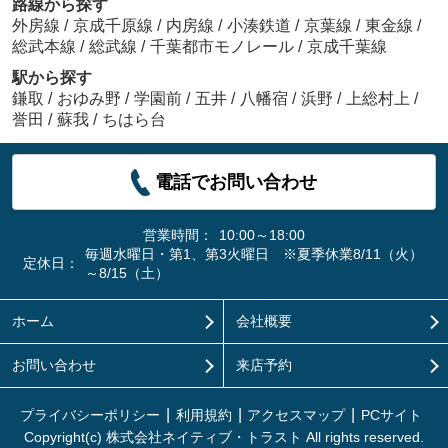
路線から探す
外房線
/
京成千原線
/
内房線
/
小湊鉄道
/
京葉線
/
東金線
/
総武本線
/
総武線
/
千葉都市モノレール
/
京成千葉線
駅から探す
鎌取
/
おゆみ野
/
学園前
/
五井
/
八幡宿
/
浜野
/
上総村上
/
誉田
/
蘇我
/
ちはら台
電話でお問い合わせ
営業時間：
10:00～18:00
毎週水曜日・第1、第3火曜日 ※夏季休業8/11（火）
定休日：
～8/15（土）
ホーム
会社概要
お問い合わせ
来店予約
プライバシーポリシー
利用規約
アクセスマップ
PCサイト
Copyright(c) 株式会社ネイティブ・トラスト All rights reserved.