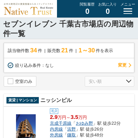
閲覧履歴
お気に入り
メニュー
0
0
セブンイレブン 千葉古市場店の周辺物
件一覧
34
21
1～30
該当物件数
件
販売数
件
件を表示
変更
絞り込み条件：
なし
空室のみ
ニッシンビル
賃貸 | マンション
礼0
2.9
3.5
万円～
万円
京成千原線
「
おゆみ野
」駅 徒歩22分
内房線
「
浜野
」駅 徒歩26分
外房線
「
鎌取
」駅 徒歩48分