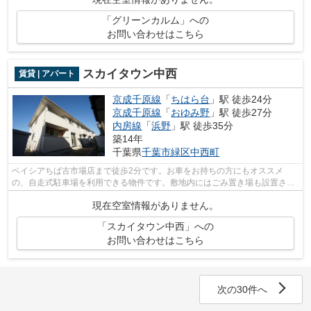
「グリーンカルム」への
お問い合わせはこちら
スカイタウン中西
賃貸 | アパート
京成千原線
「
ちはら台
」駅 徒歩24分
京成千原線
「
おゆみ野
」駅 徒歩27分
内房線
「
浜野
」駅 徒歩35分
築14年
千葉県
千葉市緑区
中西町
ベイシアちば古市場店まで徒歩2分です。お車をお持ちの方にもオススメ
の、自走式駐車場を利用できる物件です。敷地内にはごみ置き場も設置され
ています。千葉市緑区エリアの賃貸情報が...
現在空室情報がありません。
「スカイタウン中西」への
お問い合わせはこちら
次の30件へ