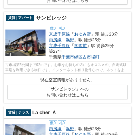
お問い合わせはこちら
サンビレッジ
賃貸 | アパート
敷0
礼0
京成千原線
「
おゆみ野
」駅 徒歩23分
内房線
「
浜野
」駅 徒歩25分
京成千原線
「
学園前
」駅 徒歩29分
築27年
千葉県
千葉市緑区
古市場町
古市場第5公園まで92mです。お車をお持ちの方にもオススメの、自走式駐
車場を利用できる物件です。インターネット有り物件なので、ネットをよく
使う方におすすめです。千葉市緑区エリ...
現在空室情報がありません。
「サンビレッジ」への
お問い合わせはこちら
La cher Ａ
賃貸 | テラス
敷0
礼0
内房線
「
浜野
」駅 徒歩23分
京成千原線
「
おゆみ野
」駅 徒歩26分