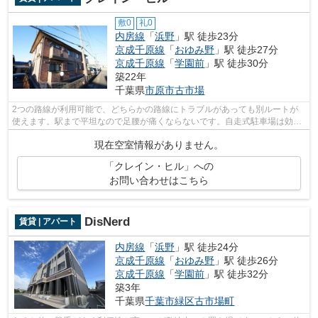
敷0
礼0
内房線
「
浜野
」駅 徒歩23分
京成千原線
「
おゆみ野
」駅 徒歩27分
京成千原線
「
学園前
」駅 徒歩30分
築22年
千葉県
市原市
古市場
2つの路線が利用可能で、どちらかの路線にトラブルがあっても別ルートが
使えます。駅まで平坦なので足腰が痛くならないです。自走式駐車場は効率
的な駐車スペースです。レイアウトも変...
現在空室情報がありません。
「クレイン・ヒル」への
お問い合わせはこちら
DisNerd
賃貸 | アパート
内房線
「
浜野
」駅 徒歩24分
京成千原線
「
おゆみ野
」駅 徒歩26分
京成千原線
「
学園前
」駅 徒歩32分
築3年
千葉県
千葉市緑区
古市場町