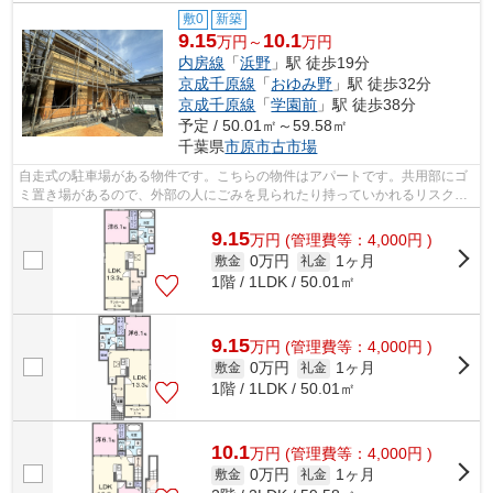
敷0
新築
9.15
10.1
万円～
万円
内房線
「
浜野
」駅 徒歩19分
京成千原線
「
おゆみ野
」駅 徒歩32分
京成千原線
「
学園前
」駅 徒歩38分
予定 / 50.01㎡～59.58㎡
千葉県
市原市
古市場
自走式の駐車場がある物件です。こちらの物件はアパートです。共用部にゴ
ミ置き場があるので、外部の人にごみを見られたり持っていかれるリスクが
低くなります。パソコン作業が多い方...
9.15
万
円
(管理費等：4,000円 )
0万円
1ヶ月
敷金
礼金
1階 / 1LDK / 50.01㎡
9.15
万
円
(管理費等：4,000円 )
0万円
1ヶ月
敷金
礼金
1階 / 1LDK / 50.01㎡
10.1
万
円
(管理費等：4,000円 )
0万円
1ヶ月
敷金
礼金