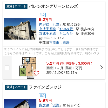
パレシオングリーンヒルズ
賃貸 | アパート
礼0
5.2
万円
内房線
「
浜野
」駅 徒歩29分
京成千原線
「
おゆみ野
」駅 徒歩30分
京成千原線
「
ちはら台
」駅 徒歩30分
築33年 / 52.17㎡
千葉県
市原市
古市場
近くのベイシアちば古市場店まで徒歩6分で行けます。最上階の物件です。
こちらの物件はアパートです。こちらは通風良好な物件です。明るいスタッ
フ、明るい店内。株式会社ネイティブ・...
5.2
万
円
(管理費等：3,000円 )
1ヶ月
0万円
敷金
礼金
2階 / 2LDK / 52.17㎡
ファインビレッジ
賃貸 | アパート
敷0
5.9
万円
内房線
「
浜野
」駅 徒歩25分