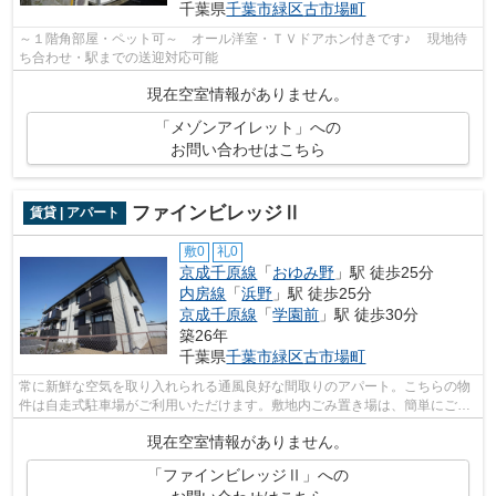
千葉県
千葉市緑区
古市場町
～１階角部屋・ペット可～ オール洋室・ＴＶドアホン付きです♪ 現地待
ち合わせ・駅までの送迎対応可能
現在空室情報がありません。
「メゾンアイレット」への
お問い合わせはこちら
ファインビレッジⅡ
賃貸 | アパート
敷0
礼0
京成千原線
「
おゆみ野
」駅 徒歩25分
内房線
「
浜野
」駅 徒歩25分
京成千原線
「
学園前
」駅 徒歩30分
築26年
千葉県
千葉市緑区
古市場町
常に新鮮な空気を取り入れられる通風良好な間取りのアパート。こちらの物
件は自走式駐車場がご利用いただけます。敷地内ごみ置き場は、簡単にごみ
捨てができるのが魅力です。新たな回...
現在空室情報がありません。
「ファインビレッジⅡ」への