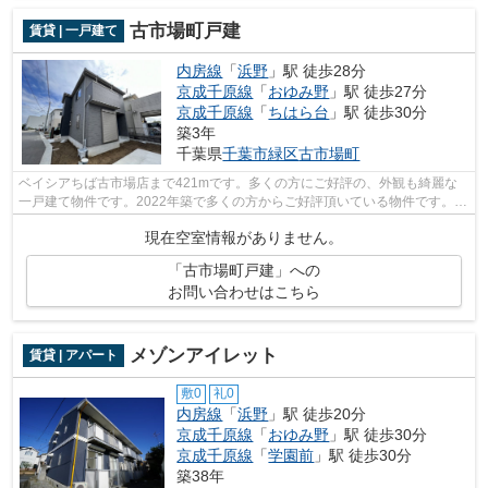
古市場町戸建
賃貸 | 一戸建て
内房線
「
浜野
」駅 徒歩28分
京成千原線
「
おゆみ野
」駅 徒歩27分
京成千原線
「
ちはら台
」駅 徒歩30分
築3年
千葉県
千葉市緑区
古市場町
ベイシアちば古市場店まで421mです。多くの方にご好評の、外観も綺麗な
一戸建て物件です。2022年築で多くの方からご好評頂いている物件です。自
走式駐車場が併設された物件です。株式...
現在空室情報がありません。
「古市場町戸建」への
お問い合わせはこちら
メゾンアイレット
賃貸 | アパート
敷0
礼0
内房線
「
浜野
」駅 徒歩20分
京成千原線
「
おゆみ野
」駅 徒歩30分
京成千原線
「
学園前
」駅 徒歩30分
築38年