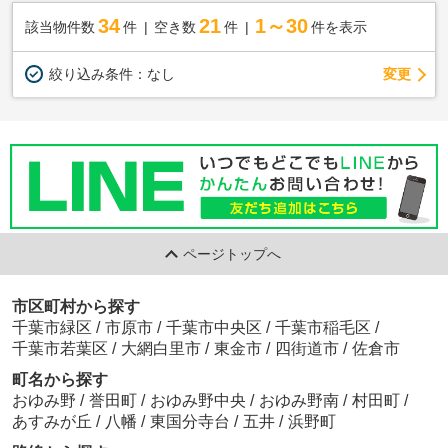
34
21
1～30
該当物件数
件
空き数
件
件を表示
変更
絞り込み条件：
なし
ページトップへ
市区町村から探す
千葉市緑区
/
市原市
/
千葉市中央区
/
千葉市稲毛区
/
千葉市若葉区
/
大網白里市
/
東金市
/
四街道市
/
佐倉市
町名から探す
おゆみ野
/
誉田町
/
おゆみ野中央
/
おゆみ野南
/
村田町
/
あすみが丘
/
八幡
/
東国分寺台
/
五井
/
浜野町