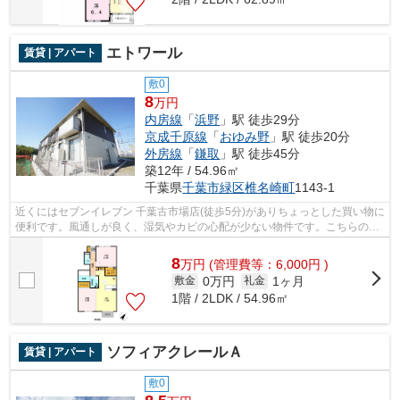
エトワール
賃貸 | アパート
敷0
8
万円
内房線
「
浜野
」駅 徒歩29分
京成千原線
「
おゆみ野
」駅 徒歩20分
外房線
「
鎌取
」駅 徒歩45分
築12年 / 54.96㎡
千葉県
千葉市緑区
椎名崎町
1143-1
近くにはセブンイレブン 千葉古市場店(徒歩5分)がありちょっとした買い物に
便利です。風通しが良く、湿気やカビの心配が少ない物件です。こちらの物
件には自走式駐車場があります。イ...
8
万
円
(管理費等：6,000円 )
0万円
1ヶ月
敷金
礼金
1階 / 2LDK / 54.96㎡
ソフィアクレールＡ
賃貸 | アパート
敷0