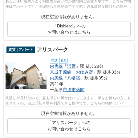
あると使い勝手がよく利便性が高いのが敷地内ごみ置き場です。こちらの物
件はアパートです。洗濯物も自然乾燥ですぐ乾く通風良好な間取りの物件。
ネットの回線工事が済んでいるのです...
現在空室情報がありません。
「DisNerd」への
お問い合わせはこちら
アリスバーク
賃貸 | アパート
敷0
礼0
内房線
「
浜野
」駅 徒歩28分
京成千原線
「
おゆみ野
」駅 徒歩33分
内房線
「
八幡宿
」駅 徒歩35分
築21年
千葉県
市原市
菊間
風通しが良好なので、夏も涼しい風がはいってきます。車をお持ちの方にも
オススメの、自走式駐車場を利用できる物件です。こちらの物件はアパート
です。市原市の物件探しで気になる点...
現在空室情報がありません。
「アリスバーク」への
お問い合わせはこちら