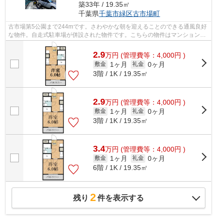
築33年 / 19.35㎡
千葉県
千葉市緑区
古市場町
古市場第5公園まで244mです。さわやかな朝を迎えることのできる通風良好
な物件。自走式駐車場が併設された物件です。こちらの物件はマンションで
す。千葉市緑区エリアの賃貸情報は株式...
2.9
万
円
(管理費等：4,000円 )
1ヶ月
0ヶ月
敷金
礼金
3階 / 1K / 19.35㎡
2.9
万
円
(管理費等：4,000円 )
1ヶ月
0ヶ月
敷金
礼金
3階 / 1K / 19.35㎡
3.4
万
円
(管理費等：4,000円 )
1ヶ月
0ヶ月
敷金
礼金
6階 / 1K / 19.35㎡
2
残り
件を表示する