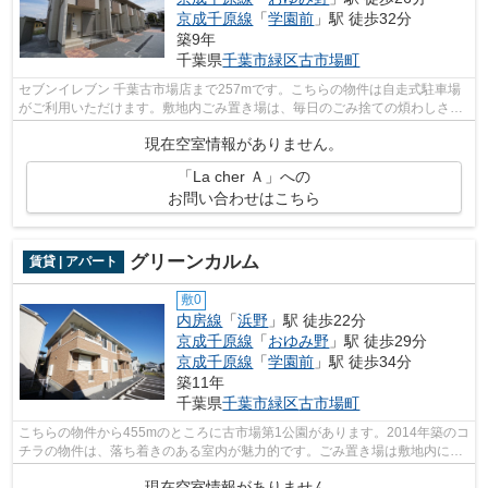
京成千原線
「
学園前
」駅 徒歩32分
築9年
千葉県
千葉市緑区
古市場町
セブンイレブン 千葉古市場店まで257mです。こちらの物件は自走式駐車場
がご利用いただけます。敷地内ごみ置き場は、毎日のごみ捨ての煩わしさを
軽減します。お部屋探しなら株式会社ネ...
現在空室情報がありません。
「La cher Ａ」への
お問い合わせはこちら
グリーンカルム
賃貸 | アパート
敷0
内房線
「
浜野
」駅 徒歩22分
京成千原線
「
おゆみ野
」駅 徒歩29分
京成千原線
「
学園前
」駅 徒歩34分
築11年
千葉県
千葉市緑区
古市場町
こちらの物件から455mのところに古市場第1公園があります。2014年築のコ
チラの物件は、落ち着きのある室内が魅力的です。ごみ置き場は敷地内にあ
ります。インターネットをご利用いただ...
現在空室情報がありません。