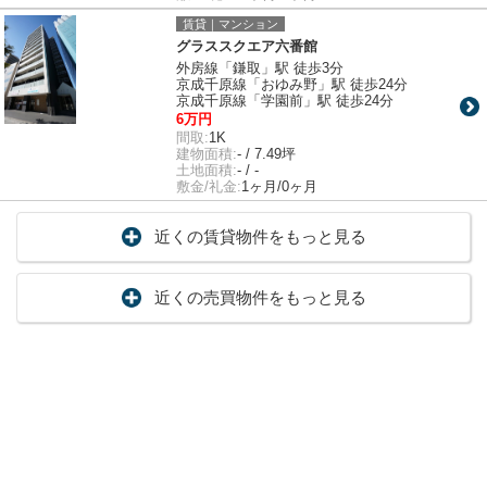
賃貸｜マンション
グラススクエア六番館
外房線「鎌取」駅 徒歩3分
京成千原線「おゆみ野」駅 徒歩24分
京成千原線「学園前」駅 徒歩24分
6万円
間取:
1K
建物面積:
- / 7.49坪
土地面積:
- / -
敷金/礼金:
1ヶ月/0ヶ月
近くの賃貸物件をもっと見る
近くの売買物件をもっと見る