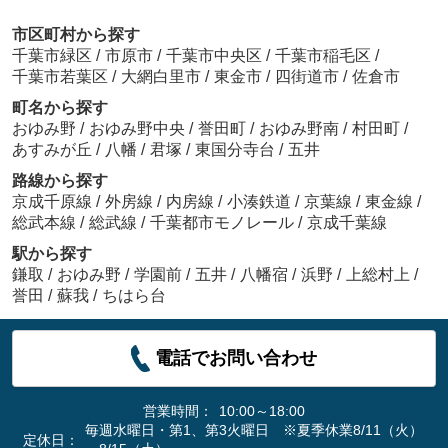
市区町村から探す
千葉市緑区
/
市原市
/
千葉市中央区
/
千葉市稲毛区
/
千葉市若葉区
/
大網白里市
/
東金市
/
四街道市
/
佐倉市
町名から探す
おゆみ野
/
おゆみ野中央
/
誉田町
/
おゆみ野南
/
村田町
/
あすみが丘
/
八幡
/
君塚
/
東国分寺台
/
五井
路線から探す
京成千原線
/
外房線
/
内房線
/
小湊鉄道
/
京葉線
/
東金線
/
総武本線
/
総武線
/
千葉都市モノレール
/
京成千葉線
駅から探す
鎌取
/
おゆみ野
/
学園前
/
五井
/
八幡宿
/
浜野
/
上総村上
/
誉田
/
蘇我
/
ちはら台
電話でお問い合わせ
営業時間：
10:00～18:00
毎週水曜日・第1、第3火曜日 ※夏季休業8/11（火）
定休日：