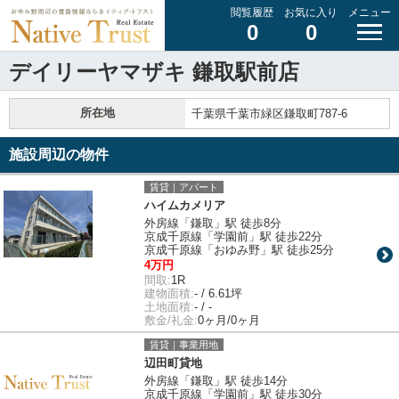
閲覧履歴
お気に入り
メニュー
0
0
デイリーヤマザキ 鎌取駅前店
所在地
千葉県千葉市緑区鎌取町787-6
施設周辺の物件
賃貸｜アパート
ハイムカメリア
外房線「鎌取」駅 徒歩8分
京成千原線「学園前」駅 徒歩22分
京成千原線「おゆみ野」駅 徒歩25分
4万円
間取:
1R
建物面積:
- / 6.61坪
土地面積:
- / -
敷金/礼金:
0ヶ月/0ヶ月
賃貸｜事業用地
辺田町貸地
外房線「鎌取」駅 徒歩14分
京成千原線「学園前」駅 徒歩30分