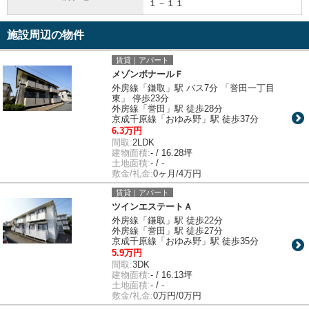
１－１１
施設周辺の物件
賃貸｜アパート
メゾンボナールＦ
外房線「鎌取」駅 バス7分 「誉田一丁目
東」 停歩23分
外房線「誉田」駅 徒歩28分
京成千原線「おゆみ野」駅 徒歩37分
6.3万円
間取:
2LDK
建物面積:
- / 16.28坪
土地面積:
- / -
敷金/礼金:
0ヶ月/4万円
賃貸｜アパート
ツインエステートＡ
外房線「鎌取」駅 徒歩22分
外房線「誉田」駅 徒歩27分
京成千原線「おゆみ野」駅 徒歩35分
5.9万円
間取:
3DK
建物面積:
- / 16.13坪
土地面積:
- / -
敷金/礼金:
0万円/0万円