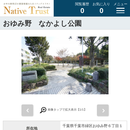
閲覧履歴
お気に入り
メニュー
0
0
おゆみ野 なかよし公園
前
次
画像タップで拡大表示【
1
/1】
千葉県千葉市緑区おゆみ野６丁目１
所在地