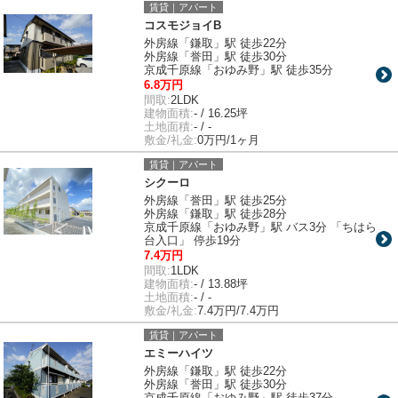
賃貸｜アパート
コスモジョイB
外房線「鎌取」駅 徒歩22分
外房線「誉田」駅 徒歩30分
京成千原線「おゆみ野」駅 徒歩35分
6.8万円
間取:
2LDK
建物面積:
- / 16.25坪
土地面積:
- / -
敷金/礼金:
0万円/1ヶ月
賃貸｜アパート
シクーロ
外房線「誉田」駅 徒歩25分
外房線「鎌取」駅 徒歩28分
京成千原線「おゆみ野」駅 バス3分 「ちはら
台入口」 停歩19分
7.4万円
間取:
1LDK
建物面積:
- / 13.88坪
土地面積:
- / -
敷金/礼金:
7.4万円/7.4万円
賃貸｜アパート
エミーハイツ
外房線「鎌取」駅 徒歩22分
外房線「誉田」駅 徒歩30分
京成千原線「おゆみ野」駅 徒歩37分