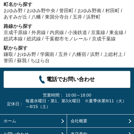
町名から探す
おゆみ野
/
おゆみ野中央
/
誉田町
/
おゆみ野南
/
村田町
/
あすみが丘
/
八幡
/
東国分寺台
/
五井
/
浜野町
路線から探す
京成千原線
/
外房線
/
内房線
/
小湊鉄道
/
京葉線
/
東金線
/
総武本線
/
総武線
/
千葉都市モノレール
/
京成千葉線
駅から探す
鎌取
/
おゆみ野
/
学園前
/
五井
/
八幡宿
/
浜野
/
上総村上
/
誉田
/
蘇我
/
ちはら台
電話でお問い合わせ
営業時間：
10:00～18:00
毎週水曜日・第1、第3火曜日 ※夏季休業8/11（火）
定休日：
～8/15（土）
ホーム
会社概要