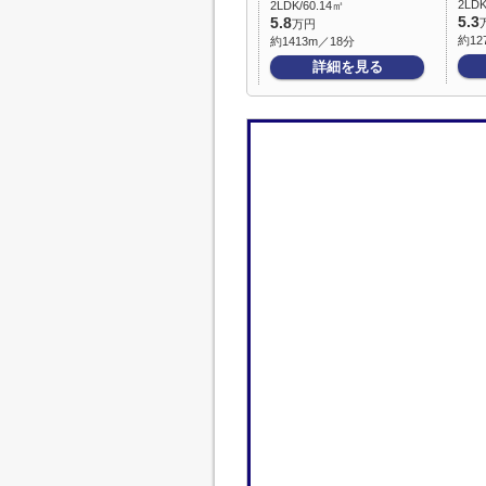
2LDK
2LDK/60.14㎡
5.3
5.8
万円
約12
約1413m／18分
詳細を見る