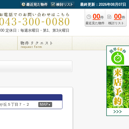
最終更新：2026年08月07日
00
00
件
件
最近見た物件
検討リスト
00
定休日：毎週水曜日・第1、第3火曜日
が丘５丁目７－２
MAP
▼