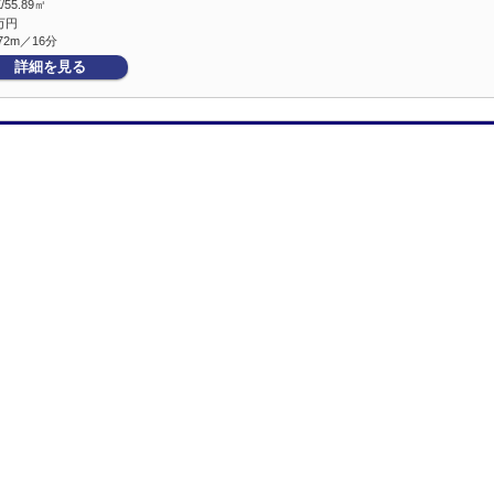
/55.89㎡
万円
72m／16分
詳細を見る