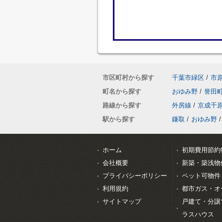
市区町村から探す
千葉市緑区
/
市
町名から探す
おゆみ野
/
誉田
路線から探す
外房線
/
京成千
駅から探す
鎌取
/
おゆみ野
/
ホーム
初期費用節約
会社概要
新築・築浅物
プライバシーポリシー
ペット可物件
利用規約
都市ガス・オ
サイトマップ
戸建て・分譲
ラスハウス