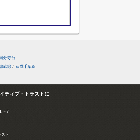
国分寺台
総武線
/
京成千葉線
イティブ・トラストに
１－7
トラスト