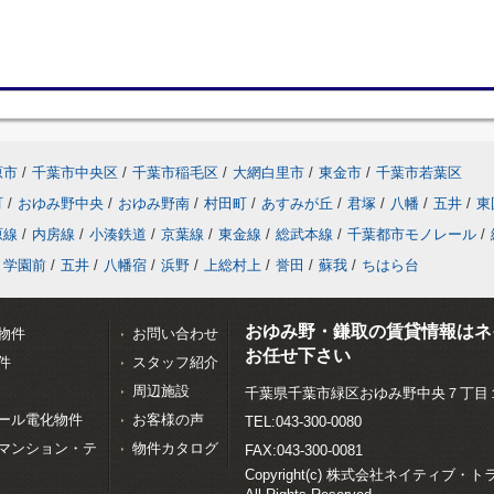
原市
/
千葉市中央区
/
千葉市稲毛区
/
大網白里市
/
東金市
/
千葉市若葉区
町
/
おゆみ野中央
/
おゆみ野南
/
村田町
/
あすみが丘
/
君塚
/
八幡
/
五井
/
東
原線
/
内房線
/
小湊鉄道
/
京葉線
/
東金線
/
総武本線
/
千葉都市モノレール
/
学園前
/
五井
/
八幡宿
/
浜野
/
上総村上
/
誉田
/
蘇我
/
ちはら台
おゆみ野・鎌取の賃貸情報はネ
物件
お問い合わせ
お任せ下さい
件
スタッフ紹介
周辺施設
千葉県千葉市緑区おゆみ野中央７丁目
ール電化物件
お客様の声
TEL:043-300-0080
マンション・テ
物件カタログ
FAX:043-300-0081
Copyright(c) 株式会社ネイティブ・