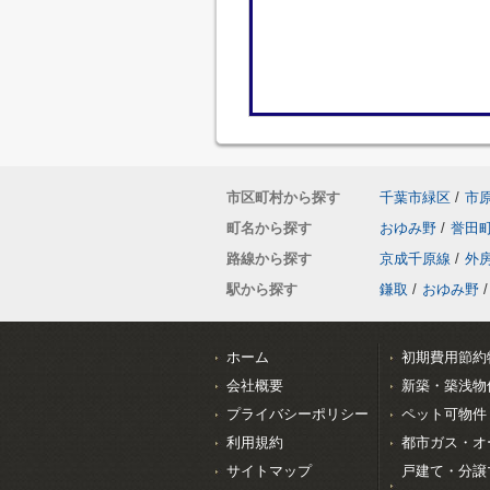
市区町村から探す
千葉市緑区
/
市
町名から探す
おゆみ野
/
誉田
路線から探す
京成千原線
/
外
駅から探す
鎌取
/
おゆみ野
/
ホーム
初期費用節約
会社概要
新築・築浅物
プライバシーポリシー
ペット可物件
利用規約
都市ガス・オ
サイトマップ
戸建て・分譲