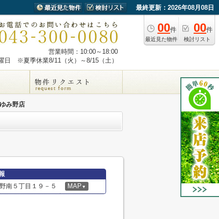
最終更新：2026年08月08日
00
00
件
件
最近見た物件
検討リスト
営業時間：10:00～18:00
日 ※夏季休業8/11（火）～8/15（土）
おゆみ野店
報
野南５丁目１９－５
MAP
▼