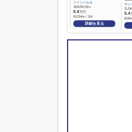
ツインベルＤ
サン
3DK/50.09㎡
2LDK
6.8
万円
5.4
約234m／3分
約95
詳細を見る