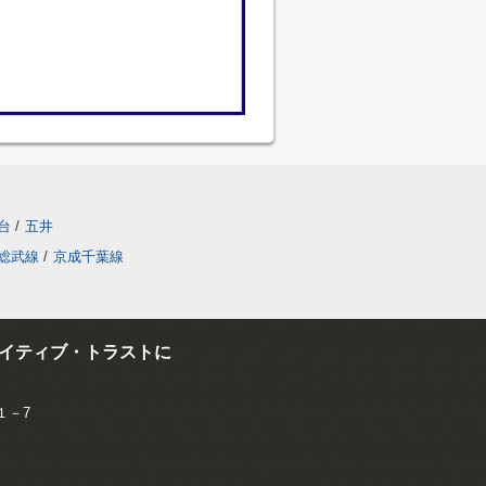
台
/
五井
総武線
/
京成千葉線
イティブ・トラストに
１－7