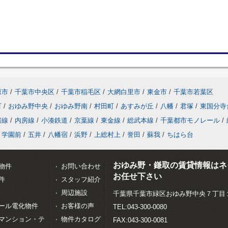
原市
/
千葉市中央区
/
千葉市稲毛区
/
大網白里市
/
東金市
/
千葉市若葉区
町
/
おゆみ野中央
/
おゆみ野南
/
村田町
/
あすみが丘
/
八幡
/
君塚
/
東国分寺
房線
/
内房線
/
小湊鉄道
/
京葉線
/
東金線
/
総武本線
/
千葉都市モノレール
/
学園前
/
五井
/
八幡宿
/
浜野
/
上総村上
/
誉田
/
蘇我
/
ちはら台
おゆみ野・鎌取の賃貸情報はネ
物件
お問い合わせ
お任せ下さい
件
スタッフ紹介
周辺施設
千葉県千葉市緑区おゆみ野中央７丁目
ール電化物件
お客様の声
TEL:043-300-0080
マンション・テ
物件カタログ
FAX:043-300-0081