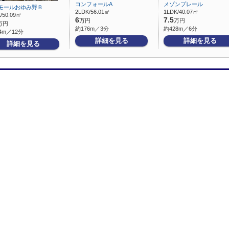
コンフォールA
メゾンプレール
モールおゆみ野Ｂ
2LDK/56.01㎡
1LDK/40.07㎡
/50.09㎡
6
7.5
万円
万円
万円
約176m／3分
約428m／6分
4m／12分
詳細を見る
詳細を見る
詳細を見る