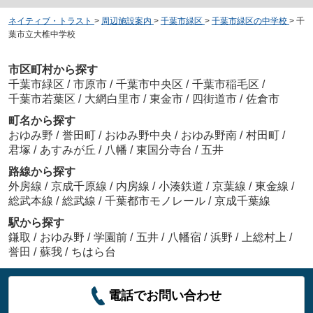
ネイティブ・トラスト
>
周辺施設案内
>
千葉市緑区
>
千葉市緑区の中学校
>
千
葉市立大椎中学校
市区町村から探す
千葉市緑区
/
市原市
/
千葉市中央区
/
千葉市稲毛区
/
千葉市若葉区
/
大網白里市
/
東金市
/
四街道市
/
佐倉市
町名から探す
おゆみ野
/
誉田町
/
おゆみ野中央
/
おゆみ野南
/
村田町
/
君塚
/
あすみが丘
/
八幡
/
東国分寺台
/
五井
路線から探す
外房線
/
京成千原線
/
内房線
/
小湊鉄道
/
京葉線
/
東金線
/
総武本線
/
総武線
/
千葉都市モノレール
/
京成千葉線
駅から探す
鎌取
/
おゆみ野
/
学園前
/
五井
/
八幡宿
/
浜野
/
上総村上
/
誉田
/
蘇我
/
ちはら台
電話でお問い合わせ