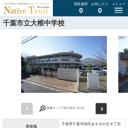
閲覧履歴
お気に入り
メニュー
0
0
千葉市立大椎中学校
前
次
画像タップで拡大表示【
1
/2】
千葉県千葉市緑区あすみが丘８丁目
所在地