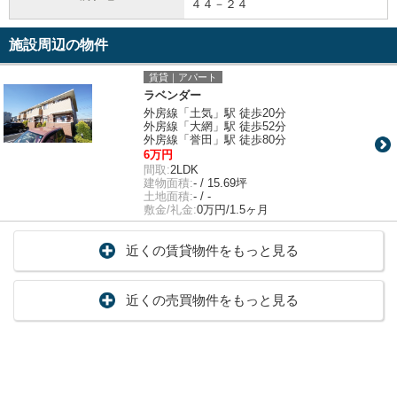
４４－２４
施設周辺の物件
賃貸｜アパート
ラベンダー
外房線「土気」駅 徒歩20分
外房線「大網」駅 徒歩52分
外房線「誉田」駅 徒歩80分
6万円
間取:
2LDK
建物面積:
- / 15.69坪
土地面積:
- / -
敷金/礼金:
0万円/1.5ヶ月
近くの賃貸物件をもっと見る
近くの売買物件をもっと見る