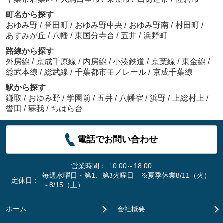
町名から探す
おゆみ野
/
誉田町
/
おゆみ野中央
/
おゆみ野南
/
村田町
/
あすみが丘
/
八幡
/
東国分寺台
/
五井
/
浜野町
路線から探す
外房線
/
京成千原線
/
内房線
/
小湊鉄道
/
京葉線
/
東金線
/
総武本線
/
総武線
/
千葉都市モノレール
/
京成千葉線
駅から探す
鎌取
/
おゆみ野
/
学園前
/
五井
/
八幡宿
/
浜野
/
上総村上
/
誉田
/
蘇我
/
ちはら台
電話でお問い合わせ
営業時間：
10:00～18:00
毎週水曜日・第1、第3火曜日 ※夏季休業8/11（火）
定休日：
～8/15（土）
ホーム
会社概要