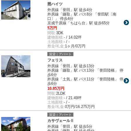
照ハイツ
外房線「誉田」駅 徒歩4分
外房線「鎌取」駅 バス8分 「誉田駅〔南
口〕」 停歩4分
京成千原線「ちはら台」駅 徒歩65分
5万円
間取:
3DK
建物面積:
- / 14.02坪
土地面積:
- / -
敷金/礼金:
1ヶ月/0万円
賃貸｜アパート
フェリス
外房線「誉田」駅 徒歩13分
外房線「鎌取」駅 バス13分 「誉田陸橋」 停
歩6分
外房線「土気」駅 バス11分 「誉田陸橋」 停
歩6分
10.85万円
間取:
2LDK
建物面積:
- / 21.49坪
土地面積:
- / -
敷金/礼金:
0万円/16.275万円
賃貸｜アパート
カサヴェールⅡ
外房線「誉田」駅 徒歩5分
外房線「鎌取」駅 徒歩45分