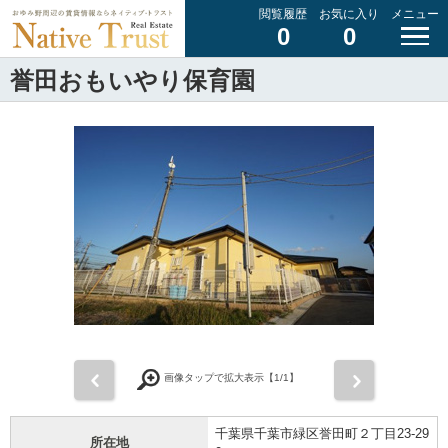
閲覧履歴
お気に入り
メニュー
0
0
誉田おもいやり保育園
前
次
画像タップで拡大表示【
1
/1】
千葉県千葉市緑区誉田町２丁目23-29
所在地