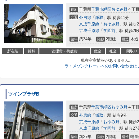
千葉県
千葉市緑区
おゆみ野
４丁
住所
交通
外房線
「
鎌取
」駅 徒歩11分
京成千原線
「
おゆみ野
」駅 徒歩2
京成千原線
「
学園前
」駅 徒歩28
築34年
2階建
木造
築年
階数
構造
所在階
賃料
管理費・共益費
敷金
礼金
間取り
現在空室情報がありません。
ラ・メゾンクレールへのお問い合わせは
ツインプラザB
千葉県
千葉市緑区
おゆみ野
４丁
住所
交通
外房線
「
鎌取
」駅 徒歩9分
京成千原線
「
おゆみ野
」駅 徒歩2
京成千原線
「
学園前
」駅 徒歩27
築37年
2階建
軽量
築年
階数
構造