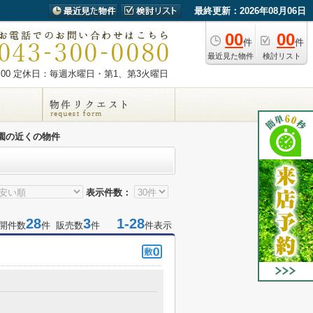
最終更新：2026年08月06日
00
00
件
件
最近見た物件
検討リスト
00
定休日：毎週水曜日・第1、第3火曜日
園の近くの物件
表示件数：
28
3
1-28
開件数
件 販売数
件
件表示
目