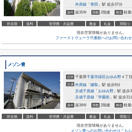
外房線
「
誉田
」駅 徒歩37分
築35年
2階建
軽量
築年
階数
構造
所在階
賃料
管理費・共益費
敷金
礼金
間取り
現在空室情報がありません。
ファーストヴューラ弐番館へのお問い合わせ
メゾン豊
千葉県
千葉市緑区
おゆみ野
４丁目
住所
交通
外房線
「
鎌取
」駅 徒歩8分
京成千原線
「
おゆみ野
」駅 徒歩3
京成千原線
「
学園前
」駅 徒歩31
築38年
2階建
軽量
築年
階数
構造
所在階
賃料
管理費・共益費
敷金
礼金
間取り
現在空室情報がありません。
メゾン豊へのお問い合わせはこちら