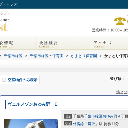
ブ・トラスト
営業時間：10:00～18:
>
千葉市緑区
>
千葉市緑区の保育園
>
かまとり保育園
>
かまとり保育
並び順：
空室物件のみ表示
該当公
ヴェルメゾンおゆみ野 E
千葉県
千葉市緑区
おゆみ野
４丁
住所
交通
外房線
「
鎌取
」駅 徒歩11分