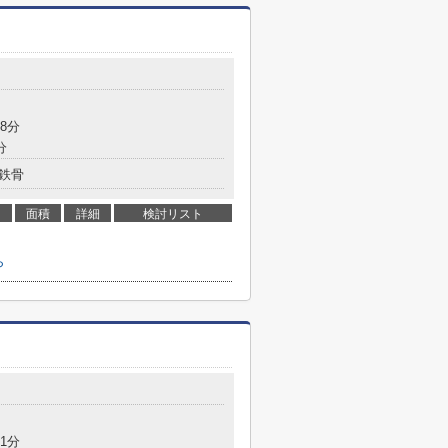
目
8分
分
鉄骨
面積
詳細
検討リスト
ら
目
1分