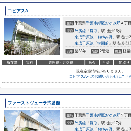
コピアスA
千葉県
千葉市緑区
おゆみ野
４丁
住所
交通
外房線
「
鎌取
」駅 徒歩16分
京成千原線
「
おゆみ野
」駅 徒歩2
京成千原線
「
学園前
」駅 徒歩31
築38年
2階建
軽量
築年
階数
構造
所在階
賃料
管理費・共益費
敷金
礼金
間取り
現在空室情報がありません。
コピアスAへのお問い合わせはこち
ファーストヴューラ弐番館
千葉県
千葉市緑区
おゆみ野
５丁
住所
交通
外房線
「
鎌取
」駅 徒歩17分
京成千原線
「
おゆみ野
」駅 徒歩3