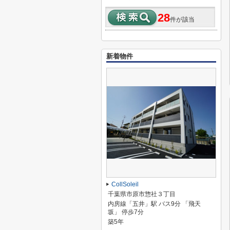
28
件が該当
新着物件
CollSoleil
千葉県市原市惣社３丁目
内房線「五井」駅 バス9分 「飛天
坂」 停歩7分
築5年