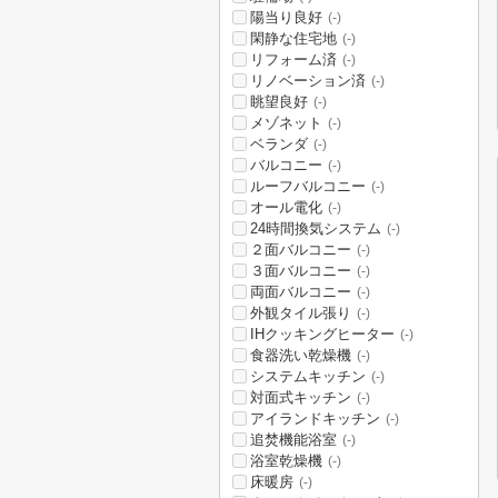
陽当り良好
(-)
閑静な住宅地
(-)
リフォーム済
(-)
リノベーション済
(-)
眺望良好
(-)
メゾネット
(-)
ベランダ
(-)
バルコニー
(-)
ルーフバルコニー
(-)
オール電化
(-)
24時間換気システム
(-)
２面バルコニー
(-)
３面バルコニー
(-)
両面バルコニー
(-)
外観タイル張り
(-)
IHクッキングヒーター
(-)
食器洗い乾燥機
(-)
システムキッチン
(-)
対面式キッチン
(-)
アイランドキッチン
(-)
追焚機能浴室
(-)
浴室乾燥機
(-)
床暖房
(-)