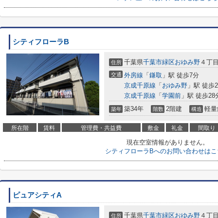
シティフローラB
千葉県
千葉市緑区
おゆみ野
４丁
住所
交通
外房線
「
鎌取
」駅 徒歩7分
京成千原線
「
おゆみ野
」駅 徒歩2
京成千原線
「
学園前
」駅 徒歩28
築34年
2階建
軽量
築年
階数
構造
所在階
賃料
管理費・共益費
敷金
礼金
間取り
現在空室情報がありません。
シティフローラBへのお問い合わせはこ
ピュアシティA
千葉県
千葉市緑区
おゆみ野
４丁
住所