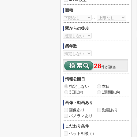
面積
～
駅からの徒歩
築年数
28
件が該当
情報公開日
指定しない
本日
3日以内
1週間以内
画像・動画あり
画像あり
動画あり
パノラマあり
こだわり条件
ペット相談
(-)