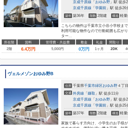
京成千原線
「
おゆみ野
」駅 徒歩2
京成千原線
「
学園前
」駅 徒歩26
築36年
2階建
軽量
築年
階数
構造
こちらの物件は千葉市立小谷小学校まで3
利用可能な物件なので行動範囲も広がり
ター...
所在階
賃料
管理費・共益費
敷金
礼金
間取り
6.4
万円
0万円
2階
5,000円
1ヶ月
2DK
4
ヴェルメゾンおゆみ野B
千葉県
千葉市緑区
おゆみ野
４丁
住所
交通
外房線
「
鎌取
」駅 徒歩11分
京成千原線
「
おゆみ野
」駅 徒歩2
京成千原線
「
学園前
」駅 徒歩25
築37年
2階建
軽量
築年
階数
構造
家族で暮らす方向け、小学生のお子様が