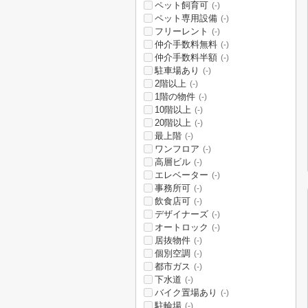
ペット飼育可
(-)
ペット専用設備
(-)
フリーレント
(-)
仲介手数料無料
(-)
仲介手数料半額
(-)
駐車場あり
(-)
2階以上
(-)
1階の物件
(-)
10階以上
(-)
20階以上
(-)
最上階
(-)
ワンフロア
(-)
高層ビル
(-)
エレベーター
(-)
事務所可
(-)
飲食店可
(-)
デザイナーズ
(-)
オートロック
(-)
居抜物件
(-)
個別空調
(-)
都市ガス
(-)
下水道
(-)
バイク置場あり
(-)
駐輪場
(-)