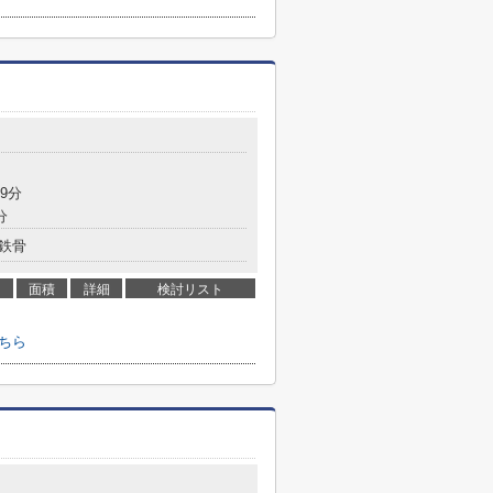
目
9分
分
鉄骨
面積
詳細
検討リスト
ちら
目