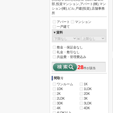
部,投資マンション,アパート(棟),マン
ション(棟),ビル,戸建(投資),店舗事務
所
アパート
マンション
一戸建て
▼賃料
～
敷金・保証金なし
礼金・敷引なし
共益費・管理費込み
28
件が該当
間取り
ワンルーム
1K
1DK
1LDK
2K
2DK
2LDK
3K
3DK
3LDK
4K
4DK
4LDK以上