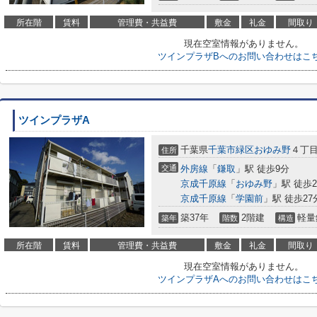
所在階
賃料
管理費・共益費
敷金
礼金
間取り
現在空室情報がありません。
ツインプラザBへのお問い合わせはこ
ツインプラザA
千葉県
千葉市緑区
おゆみ野
４丁目2
住所
交通
外房線
「
鎌取
」駅 徒歩9分
京成千原線
「
おゆみ野
」駅 徒歩2
京成千原線
「
学園前
」駅 徒歩27
築37年
2階建
軽量
築年
階数
構造
所在階
賃料
管理費・共益費
敷金
礼金
間取り
現在空室情報がありません。
ツインプラザAへのお問い合わせはこ