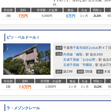
すすめです。便利な追い焚き完備。効率
付...
所在階
賃料
管理費・共益費
敷金
礼金
間取り
7
万円
0万円
2階
5,000円
1ヶ月
2LDK
5
ピソ・ベルドールⅠ
千葉県
千葉市緑区
おゆみ野
４丁目
住所
交通
外房線
「
鎌取
」駅 徒歩14分
京成千原線
「
おゆみ野
」駅 徒歩2
京成千原線
「
学園前
」駅 徒歩27
築23年
2階建
木造
築年
階数
構造
所在階
賃料
管理費・共益費
敷金
礼金
間取り
7.5
万円
1階
2,000円
1ヶ月
1ヶ月
2LDK
5
ラ・メゾンクレール