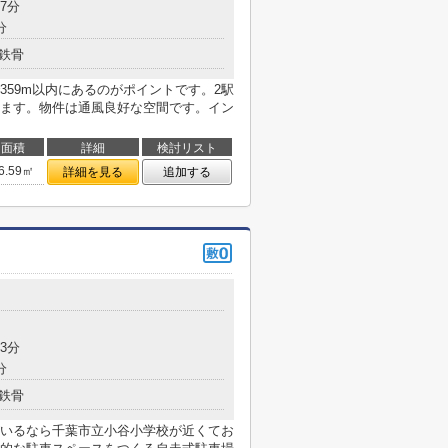
7分
分
鉄骨
59m以内にあるのがポイントです。2駅
ます。物件は通風良好な空間です。イン
面積
詳細
検討リスト
6.59㎡
詳細を見る
追加する
目
3分
分
鉄骨
いるなら千葉市立小谷小学校が近くてお