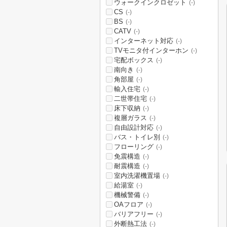
ウォークインクロゼット
(-)
CS
(-)
BS
(-)
CATV
(-)
インターネット対応
(-)
TVモニタ付インターホン
(-)
宅配ボックス
(-)
南向き
(-)
角部屋
(-)
輸入住宅
(-)
二世帯住宅
(-)
床下収納
(-)
複層ガラス
(-)
自由設計対応
(-)
バス・トイレ別
(-)
フローリング
(-)
免震構造
(-)
耐震構造
(-)
室内洗濯機置場
(-)
給湯室
(-)
機械警備
(-)
OAフロア
(-)
バリアフリー
(-)
外断熱工法
(-)