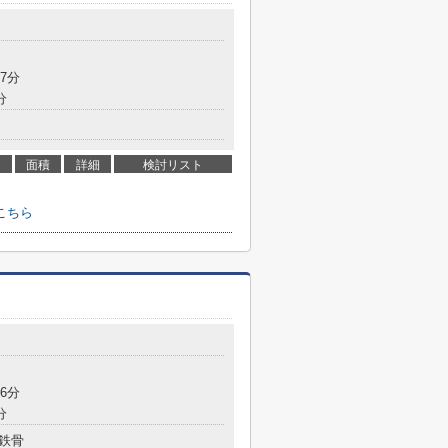
目
7分
分
面積
詳細
検討リスト
こちら
目
6分
分
鉄骨