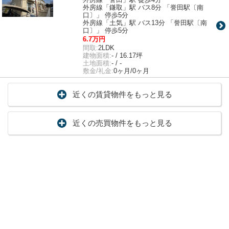
外房線「鎌取」駅 バス8分 「誉田駅〔南
口〕」 停歩5分
外房線「土気」駅 バス13分 「誉田駅〔南
口〕」 停歩5分
6.7万円
間取:
2LDK
建物面積:
- / 16.17坪
土地面積:
- / -
敷金/礼金:
0ヶ月/0ヶ月
近くの賃貸物件をもっと見る
近くの売買物件をもっと見る