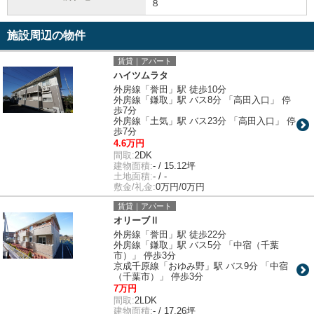
８
施設周辺の物件
賃貸｜アパート
ハイツムラタ
外房線「誉田」駅 徒歩10分
外房線「鎌取」駅 バス8分 「高田入口」 停
歩7分
外房線「土気」駅 バス23分 「高田入口」 停
歩7分
4.6万円
間取:
2DK
建物面積:
- / 15.12坪
土地面積:
- / -
敷金/礼金:
0万円/0万円
賃貸｜アパート
オリーブⅡ
外房線「誉田」駅 徒歩22分
外房線「鎌取」駅 バス5分 「中宿（千葉
市）」 停歩3分
京成千原線「おゆみ野」駅 バス9分 「中宿
（千葉市）」 停歩3分
7万円
間取:
2LDK
建物面積:
- / 17.26坪