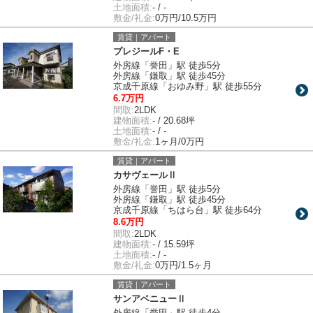
土地面積:
- / -
敷金/礼金:
0万円/10.5万円
賃貸｜アパート
プレジールF・E
外房線「誉田」駅 徒歩5分
外房線「鎌取」駅 徒歩45分
京成千原線「おゆみ野」駅 徒歩55分
6.7万円
間取:
2LDK
建物面積:
- / 20.68坪
土地面積:
- / -
敷金/礼金:
1ヶ月/0万円
賃貸｜アパート
カサヴェールⅡ
外房線「誉田」駅 徒歩5分
外房線「鎌取」駅 徒歩45分
京成千原線「ちはら台」駅 徒歩64分
8.6万円
間取:
2LDK
建物面積:
- / 15.59坪
土地面積:
- / -
敷金/礼金:
0万円/1.5ヶ月
賃貸｜アパート
サンアベニューⅡ
外房線「誉田」駅 徒歩4分