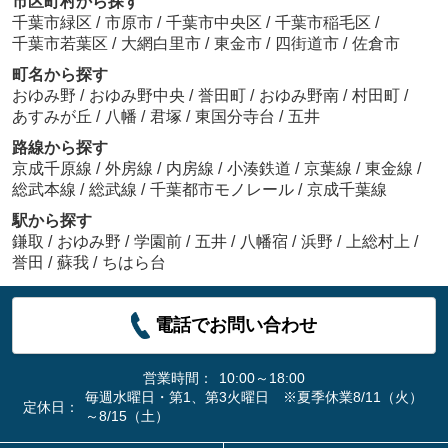
市区町村から探す
千葉市緑区
/
市原市
/
千葉市中央区
/
千葉市稲毛区
/
千葉市若葉区
/
大網白里市
/
東金市
/
四街道市
/
佐倉市
町名から探す
おゆみ野
/
おゆみ野中央
/
誉田町
/
おゆみ野南
/
村田町
/
あすみが丘
/
八幡
/
君塚
/
東国分寺台
/
五井
路線から探す
京成千原線
/
外房線
/
内房線
/
小湊鉄道
/
京葉線
/
東金線
/
総武本線
/
総武線
/
千葉都市モノレール
/
京成千葉線
駅から探す
鎌取
/
おゆみ野
/
学園前
/
五井
/
八幡宿
/
浜野
/
上総村上
/
誉田
/
蘇我
/
ちはら台
電話でお問い合わせ
営業時間：
10:00～18:00
毎週水曜日・第1、第3火曜日 ※夏季休業8/11（火）
定休日：
～8/15（土）