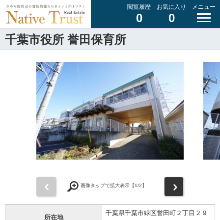
閲覧履歴
お気に入り
メニュー
0
0
千葉市役所 誉田保育所
前
次
画像タップで拡大表示【
1
/2】
千葉県千葉市緑区誉田町２丁目２９
所在地