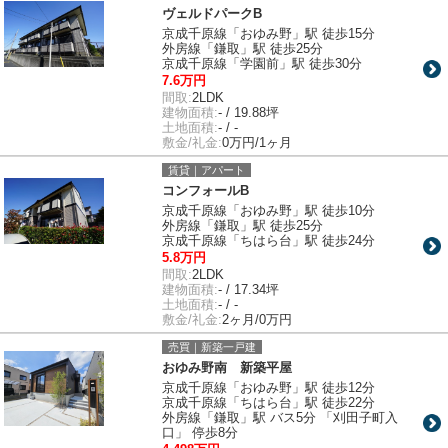
ヴェルドパークB
京成千原線「おゆみ野」駅 徒歩15分
外房線「鎌取」駅 徒歩25分
京成千原線「学園前」駅 徒歩30分
7.6万円
間取:
2LDK
建物面積:
- / 19.88坪
土地面積:
- / -
敷金/礼金:
0万円/1ヶ月
賃貸｜アパート
コンフォールB
京成千原線「おゆみ野」駅 徒歩10分
外房線「鎌取」駅 徒歩25分
京成千原線「ちはら台」駅 徒歩24分
5.8万円
間取:
2LDK
建物面積:
- / 17.34坪
土地面積:
- / -
敷金/礼金:
2ヶ月/0万円
売買｜新築一戸建
おゆみ野南 新築平屋
京成千原線「おゆみ野」駅 徒歩12分
京成千原線「ちはら台」駅 徒歩22分
外房線「鎌取」駅 バス5分 「刈田子町入
口」 停歩8分