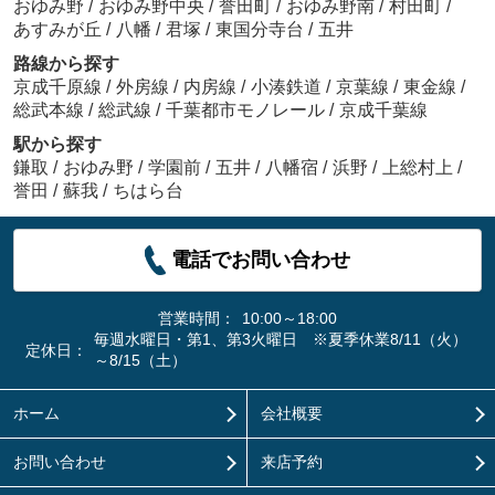
おゆみ野
/
おゆみ野中央
/
誉田町
/
おゆみ野南
/
村田町
/
あすみが丘
/
八幡
/
君塚
/
東国分寺台
/
五井
路線から探す
京成千原線
/
外房線
/
内房線
/
小湊鉄道
/
京葉線
/
東金線
/
総武本線
/
総武線
/
千葉都市モノレール
/
京成千葉線
駅から探す
鎌取
/
おゆみ野
/
学園前
/
五井
/
八幡宿
/
浜野
/
上総村上
/
誉田
/
蘇我
/
ちはら台
電話でお問い合わせ
営業時間：
10:00～18:00
毎週水曜日・第1、第3火曜日 ※夏季休業8/11（火）
定休日：
～8/15（土）
ホーム
会社概要
お問い合わせ
来店予約