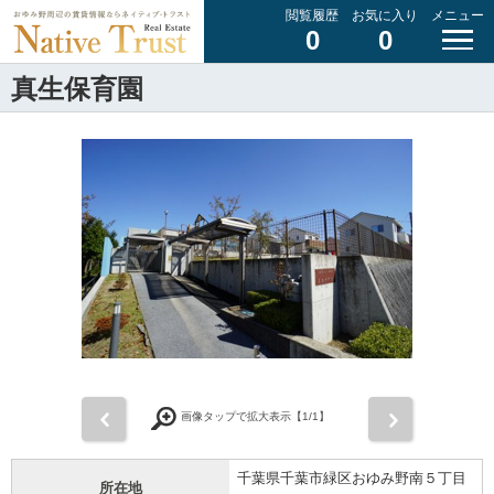
閲覧履歴
お気に入り
メニュー
0
0
真生保育園
前
次
画像タップで拡大表示【
1
/1】
千葉県千葉市緑区おゆみ野南５丁目
所在地