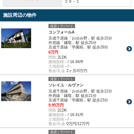
２９－１
施設周辺の物件
賃貸｜アパート
コンフォールA
京成千原線「おゆみ野」駅 徒歩15分
外房線「鎌取」駅 徒歩25分
京成千原線「学園前」駅 徒歩29分
6万円
間取:
2LDK
建物面積:
- / 16.94坪
土地面積:
- / -
敷金/礼金:
2ヶ月/0万円
賃貸｜アパート
ソレイユ・ルヴァン
京成千原線「おゆみ野」駅 徒歩12分
外房線「鎌取」駅 徒歩21分
京成千原線「学園前」駅 徒歩23分
9.95万円
間取:
2LDK
建物面積:
- / 18.41坪
土地面積:
- / -
敷金/礼金:
0万円/12万円
賃貸｜アパート