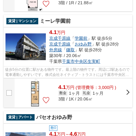
3階 / 1R / 21.88㎡
ミーレ学園前
賃貸 | マンション
4.1
万円
京成千原線
「
学園前
」駅 徒歩5分
京成千原線
「
おゆみ野
」駅 徒歩28分
外房線
「
鎌取
」駅 徒歩28分
築30年 / 20.06㎡
千葉県
千葉市中央区
生実町
徒歩5分の位置に駅がある物件です。最上階の物件です。周辺に2駅あるので
電車通勤しやすいです。株式会社ネイティブ・トラストには千葉市中央区エ
リアの賃貸情報がございます。ご質問...
4.1
万
円
(管理費等：3,000円 )
1ヶ月
1ヶ月
敷金
礼金
3階 / 1K / 20.06㎡
パセオおゆみ野
賃貸 | アパート
敷0
4.1
4.6
万円～
万円