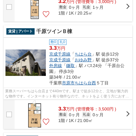
3.2
万
円
(管理費等：3,000円 )
0ヶ月
1ヶ月
敷金
礼金
1階 / 1K / 20.25㎡
千原ツインＢ棟
賃貸 | アパート
敷0
礼0
3.3
万円
京成千原線
「
ちはら台
」駅 徒歩12分
京成千原線
「
おゆみ野
」駅 徒歩37分
外房線
「
鎌取
」駅 バス24分 「千原台公
園」 停歩3分
築34年 / 21.00㎡
千葉県
市原市
ちはら台西
５丁目
業務スーパーちはら台店まで440mです。駅まで徒歩12分と、立地が魅力的
な物件です。インターネット有り物件なので、ネットをよく使う方におすす
めです。ご来店予約やご質問などは043-3...
3.3
万
円
(管理費等：3,500円 )
0ヶ月
0ヶ月
敷金
礼金
1階 / 1K / 21.00㎡