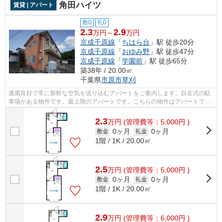
角田ハイツ
賃貸 | アパート
敷0
礼0
2.3
2.9
万円～
万円
京成千原線
「
ちはら台
」駅 徒歩20分
京成千原線
「
おゆみ野
」駅 徒歩47分
京成千原線
「
学園前
」駅 徒歩65分
築38年 / 20.00㎡
千葉県
市原市
草刈
通風良好で常に新鮮な空気を送り込むアパートをご案内します。自走式の駐
車場がある物件です。最上階のアパートです。こちらの物件はアパートで
す。株式会社ネイティブ・トラストが紹...
2.3
万
円
(管理費等：5,000円 )
0ヶ月
0ヶ月
敷金
礼金
1階 / 1K / 20.00㎡
2.5
万
円
(管理費等：5,000円 )
0ヶ月
0ヶ月
敷金
礼金
1階 / 1K / 20.00㎡
2.9
万
円
(管理費等：6,000円 )