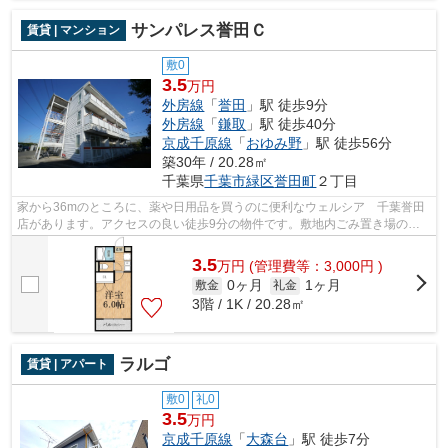
サンパレス誉田Ｃ
賃貸 | マンション
敷0
3.5
万円
外房線
「
誉田
」駅 徒歩9分
外房線
「
鎌取
」駅 徒歩40分
京成千原線
「
おゆみ野
」駅 徒歩56分
築30年 / 20.28㎡
千葉県
千葉市緑区
誉田町
２丁目
家から36mのところに、薬や日用品を買うのに便利なウェルシア 千葉誉田
店があります。アクセスの良い徒歩9分の物件です。敷地内ごみ置き場のあ
る物件なので、ゴミ出しが楽です。今や...
3.5
万
円
(管理費等：3,000円 )
0ヶ月
1ヶ月
敷金
礼金
3階 / 1K / 20.28㎡
ラルゴ
賃貸 | アパート
敷0
礼0
3.5
万円
京成千原線
「
大森台
」駅 徒歩7分