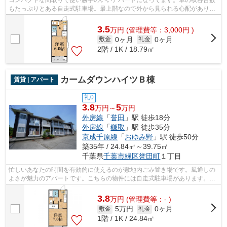
コンパクトな間取りで使い勝手のいいアパートになってます。車の収容台数
もたっぷりとある自走式駐車場。最上階なので外から見られる心配がありま
せん。敷地内にはごみ置き場も設置さ...
3.5
万
円
(管理費等：3,000円 )
0ヶ月
0ヶ月
敷金
礼金
2階 / 1K / 18.79㎡
カームダウンハイツＢ棟
賃貸 | アパート
礼0
3.8
5
万円～
万円
外房線
「
誉田
」駅 徒歩18分
外房線
「
鎌取
」駅 徒歩35分
京成千原線
「
おゆみ野
」駅 徒歩50分
築35年 / 24.84㎡～39.75㎡
千葉県
千葉市緑区
誉田町
１丁目
忙しいあなたの時間を有効的に使えるのが敷地内ごみ置き場です。風通しの
よさが魅力のアパートです。こちらの物件には自走式駐車場があります。こ
ちらの物件はアパートです。千葉市緑...
3.8
万
円
(管理費等：- )
5万円
0ヶ月
敷金
礼金
1階 / 1K / 24.84㎡