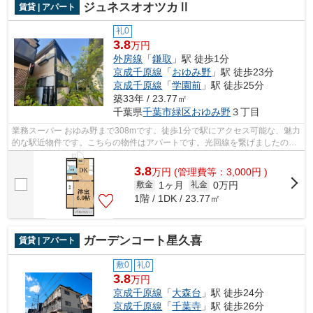
ジュネスオオツカⅡ
賃貸 | アパート
礼0
3.8
万円
外房線
「
鎌取
」駅 徒歩1分
京成千原線
「
おゆみ野
」駅 徒歩23分
京成千原線
「
学園前
」駅 徒歩25分
築33年 / 23.77㎡
千葉県
千葉市緑区
おゆみ野
３丁目
業務スーパー おゆみ野まで308mです。徒歩1分で駅にアクセス可能な、魅力
的な駅近物件です。こちらの物件はアパートです。光回線を繋げましたので
パソコン作業がスムーズです。外房線...
3.8
万
円
(管理費等：3,000円 )
1ヶ月
0万円
敷金
礼金
1階 / 1DK / 23.77㎡
ガーデンコート星久喜
賃貸 | アパート
敷0
礼0
3.8
万円
京成千原線
「
大森台
」駅 徒歩24分
京成千原線
「
千葉寺
」駅 徒歩26分