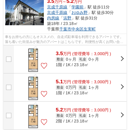
3.5
5.2
万円～
万円
京成千原線
「
学園前
」駅 徒歩11分
京成千原線
「
おゆみ野
」駅 徒歩30分
内房線
「
浜野
」駅 徒歩31分
築18年 / 23.18㎡
千葉県
千葉市中央区
生実町
車をお持ちの方にもオススメの、自走式駐車場を利用できるアパートです。
落ち着いた街並みが魅力のアパートはこちらです。利便性が高くお問い合わ
せの多い敷地内ゴミ置き場です。光回...
3.5
万
円
(管理費等：3,000円 )
0ヶ月
0ヶ月
敷金
礼金
1階 / 1K / 23.18㎡
5.1
万
円
(管理費等：3,000円 )
0万円
1ヶ月
敷金
礼金
1階 / 1K / 23.18㎡
5.2
万
円
(管理費等：3,000円 )
0万円
1ヶ月
敷金
礼金
2階 / 1K / 23.18㎡