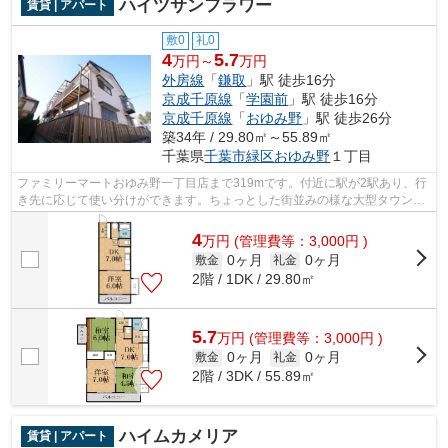
ハイツサンフラワー
賃貸 | アパート
敷0
礼0
4
5.7
万円～
万円
外房線
「
鎌取
」駅 徒歩16分
京成千原線
「
学園前
」駅 徒歩16分
京成千原線
「
おゆみ野
」駅 徒歩26分
築34年 / 29.80㎡～55.89㎡
千葉県
千葉市緑区
おゆみ野
１丁目
ファミリーマートおゆみ野一丁目店まで319mです。付近に駅が2駅あり、行
き先に応じて使い分けができます。ちょっとした街並みの様な大型タウン内
の物件になります。株式会社ネイティブ...
4
万
円
(管理費等：3,000円 )
0ヶ月
0ヶ月
敷金
礼金
2階 / 1DK / 29.80㎡
5.7
万
円
(管理費等：3,000円 )
0ヶ月
0ヶ月
敷金
礼金
2階 / 3DK / 55.89㎡
ハイムカメリア
賃貸 | アパート