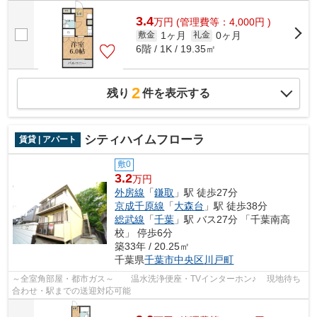
3.4
万
円
(管理費等：4,000円 )
1ヶ月
0ヶ月
敷金
礼金
6階 / 1K / 19.35㎡
2
残り
件を表示する
シティハイムフローラ
賃貸 | アパート
敷0
3.2
万円
外房線
「
鎌取
」駅 徒歩27分
京成千原線
「
大森台
」駅 徒歩38分
総武線
「
千葉
」駅 バス27分 「千葉南高
校」 停歩6分
築33年 / 20.25㎡
千葉県
千葉市中央区
川戸町
～全室角部屋・都市ガス～ 温水洗浄便座・TVインターホン♪ 現地待ち
合わせ・駅までの送迎対応可能