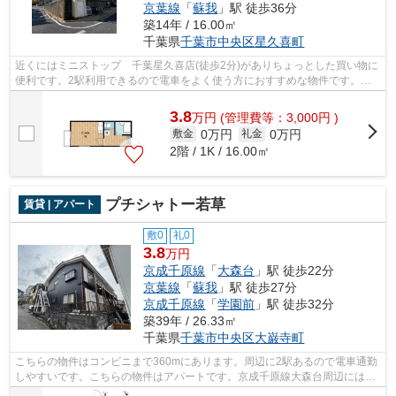
京葉線
「
蘇我
」駅 徒歩36分
築14年 / 16.00㎡
千葉県
千葉市中央区
星久喜町
近くにはミニストップ 千葉星久喜店(徒歩2分)がありちょっとした買い物に
便利です。2駅利用できるので電車をよく使う方におすすめな物件です。敷
地内ごみ置き場は、簡単にごみ捨てが...
3.8
万
円
(管理費等：3,000円 )
0万円
0万円
敷金
礼金
2階 / 1K / 16.00㎡
プチシャトー若草
賃貸 | アパート
敷0
礼0
3.8
万円
京成千原線
「
大森台
」駅 徒歩22分
京葉線
「
蘇我
」駅 徒歩27分
京成千原線
「
学園前
」駅 徒歩32分
築39年 / 26.33㎡
千葉県
千葉市中央区
大巌寺町
こちらの物件はコンビニまで360mにあります。周辺に2駅あるので電車通勤
しやすいです。こちらの物件はアパートです。京成千原線大森台周辺には物
件が豊富にございます。043-300-0080か...