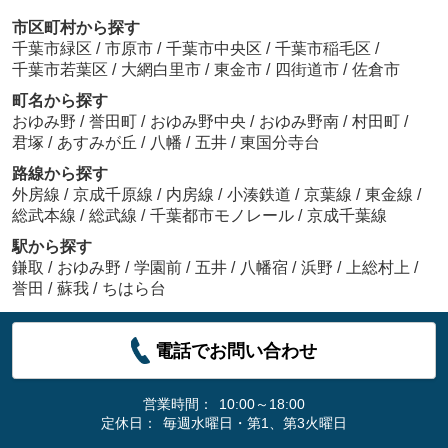
市区町村から探す
千葉市緑区
/
市原市
/
千葉市中央区
/
千葉市稲毛区
/
千葉市若葉区
/
大網白里市
/
東金市
/
四街道市
/
佐倉市
町名から探す
おゆみ野
/
誉田町
/
おゆみ野中央
/
おゆみ野南
/
村田町
/
君塚
/
あすみが丘
/
八幡
/
五井
/
東国分寺台
路線から探す
外房線
/
京成千原線
/
内房線
/
小湊鉄道
/
京葉線
/
東金線
/
総武本線
/
総武線
/
千葉都市モノレール
/
京成千葉線
駅から探す
鎌取
/
おゆみ野
/
学園前
/
五井
/
八幡宿
/
浜野
/
上総村上
/
誉田
/
蘇我
/
ちはら台
電話でお問い合わせ
営業時間：
10:00～18:00
定休日：
毎週水曜日・第1、第3火曜日