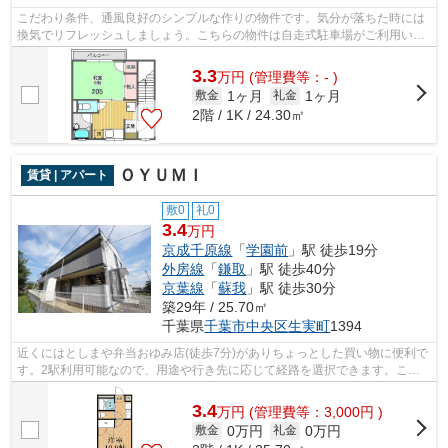
こだわり条件、通風良好のシンプルな作りの物件です。気分が落ちた時には
換気でリフレッシュしましょう。こちらの物件は自走式駐車場がご利用いた
だけます。こちらの物件はアパートで...
3.3
万
円
(管理費等：- )
1ヶ月
1ヶ月
敷金
礼金
2階 / 1K / 24.30㎡
ＯＹＵＭＩ
賃貸 | アパート
敷0
礼0
3.4
万円
京成千原線
「
学園前
」駅 徒歩19分
外房線
「
鎌取
」駅 徒歩40分
京葉線
「
蘇我
」駅 徒歩30分
築29年 / 25.70㎡
千葉県
千葉市中央区
生実町
1394
近くにはとしまや弁当おゆみ店(徒歩7分)がありちょっとした買い物に便利で
す。2駅利用可能なので、用途や行き先に応じて経路を選択できます。こち
らの物件はアパートです。通風良好な...
3.4
万
円
(管理費等：3,000円 )
0万円
0万円
敷金
礼金