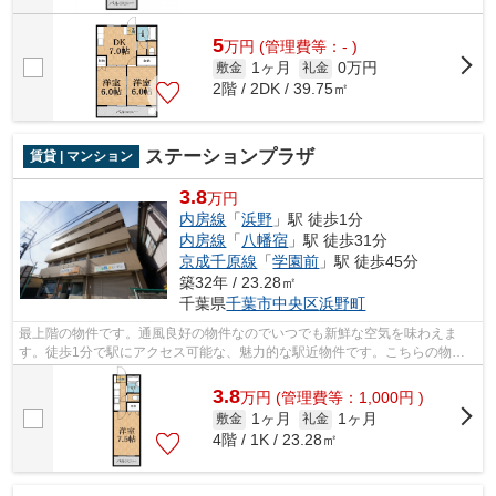
5
万
円
(管理費等：- )
1ヶ月
0万円
敷金
礼金
2階 / 2DK / 39.75㎡
ステーションプラザ
賃貸 | マンション
3.8
万円
内房線
「
浜野
」駅 徒歩1分
内房線
「
八幡宿
」駅 徒歩31分
京成千原線
「
学園前
」駅 徒歩45分
築32年 / 23.28㎡
千葉県
千葉市中央区
浜野町
最上階の物件です。通風良好の物件なのでいつでも新鮮な空気を味わえま
す。徒歩1分で駅にアクセス可能な、魅力的な駅近物件です。こちらの物件
はインターネットをご利用いただけます。...
3.8
万
円
(管理費等：1,000円 )
1ヶ月
1ヶ月
敷金
礼金
4階 / 1K / 23.28㎡