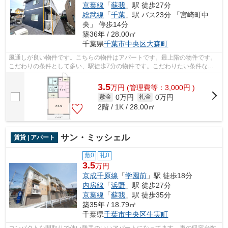
京葉線
「
蘇我
」駅 徒歩27分
総武線
「
千葉
」駅 バス23分 「宮崎町中
央」 停歩14分
築36年 / 28.00㎡
千葉県
千葉市中央区
大森町
風通しが良い物件です。こちらの物件はアパートです。最上階の物件です。
こだわりの条件として多い、駅徒歩7分の物件です。こだわりたい条件など
があれば、043-300-0080から株式会社ネ...
3.5
万
円
(管理費等：3,000円 )
0万円
0万円
敷金
礼金
2階 / 1K / 28.00㎡
サン・ミッシェル
賃貸 | アパート
敷0
礼0
3.5
万円
京成千原線
「
学園前
」駅 徒歩18分
内房線
「
浜野
」駅 徒歩27分
京葉線
「
蘇我
」駅 徒歩35分
築35年 / 18.79㎡
千葉県
千葉市中央区
生実町