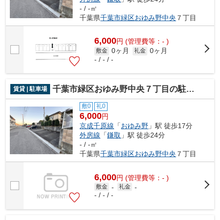
- / -㎡
千葉県
千葉市緑区
おゆみ野中央
７丁目
6,000
円
(管理費等：- )
0ヶ月
0ヶ月
敷金
礼金
- / - / -
千葉市緑区おゆみ野中央７丁目の駐車場
賃貸 | 駐車場
敷0
礼0
6,000
円
京成千原線
「
おゆみ野
」駅 徒歩17分
外房線
「
鎌取
」駅 徒歩24分
- / -㎡
千葉県
千葉市緑区
おゆみ野中央
７丁目
6,000
円
(管理費等：- )
敷金
-
礼金
-
- / - / -