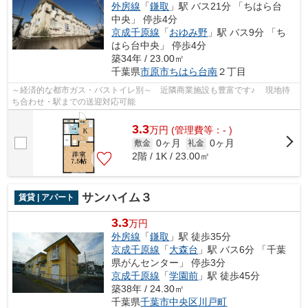
外房線
「
鎌取
」駅 バス21分 「ちはら台
中央」 停歩4分
京成千原線
「
おゆみ野
」駅 バス9分 「ち
はら台中央」 停歩4分
築34年 / 23.00㎡
千葉県
市原市
ちはら台南
２丁目
～経済的な都市ガス・バストイレ別～ 近隣商業施設も豊富です♪ 現地待
ち合わせ・駅までの送迎対応可能
3.3
万
円
(管理費等：- )
0ヶ月
0ヶ月
敷金
礼金
2階 / 1K / 23.00㎡
サンハイム３
賃貸 | アパート
3.3
万円
外房線
「
鎌取
」駅 徒歩35分
京成千原線
「
大森台
」駅 バス6分 「千葉
県がんセンター」 停歩3分
京成千原線
「
学園前
」駅 徒歩45分
築38年 / 24.30㎡
千葉県
千葉市中央区
川戸町