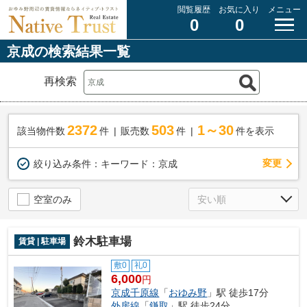
閲覧履歴
お気に入り
メニュー
0
0
京成の検索結果一覧
再検索
2372
503
1～30
該当物件数
件
販売数
件
件を表示
変更
絞り込み条件：
キーワード：京成
空室のみ
鈴木駐車場
賃貸 | 駐車場
敷0
礼0
6,000
円
京成千原線
「
おゆみ野
」駅 徒歩17分
外房線
「
鎌取
」駅 徒歩24分