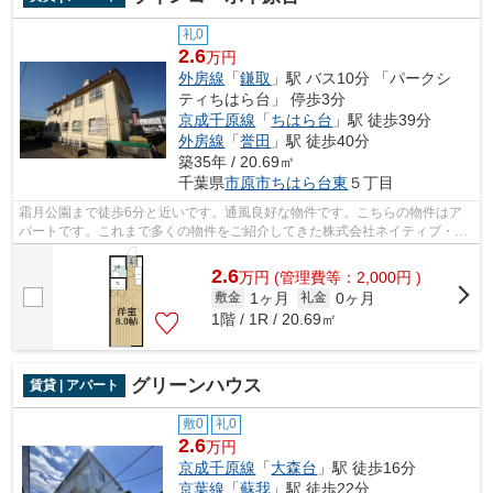
礼0
2.6
万円
外房線
「
鎌取
」駅 バス10分 「パークシ
ティちはら台」 停歩3分
京成千原線
「
ちはら台
」駅 徒歩39分
外房線
「
誉田
」駅 徒歩40分
築35年 / 20.69㎡
千葉県
市原市
ちはら台東
５丁目
霜月公園まで徒歩6分と近いです。通風良好な物件です。こちらの物件はア
パートです。これまで多くの物件をご紹介してきた株式会社ネイティブ・ト
ラストだからこそ、ご紹介できる物件が...
2.6
万
円
(管理費等：2,000円 )
1ヶ月
0ヶ月
敷金
礼金
1階 / 1R / 20.69㎡
グリーンハウス
賃貸 | アパート
敷0
礼0
2.6
万円
京成千原線
「
大森台
」駅 徒歩16分
京葉線
「
蘇我
」駅 徒歩22分