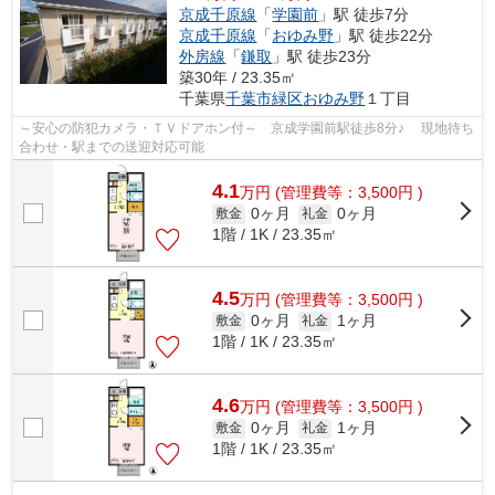
京成千原線
「
学園前
」駅 徒歩7分
京成千原線
「
おゆみ野
」駅 徒歩22分
外房線
「
鎌取
」駅 徒歩23分
築30年 / 23.35㎡
千葉県
千葉市緑区
おゆみ野
１丁目
～安心の防犯カメラ・ＴＶドアホン付～ 京成学園前駅徒歩8分♪ 現地待ち
合わせ・駅までの送迎対応可能
4.1
万
円
(管理費等：3,500円 )
0ヶ月
0ヶ月
敷金
礼金
1階 / 1K / 23.35㎡
4.5
万
円
(管理費等：3,500円 )
0ヶ月
1ヶ月
敷金
礼金
1階 / 1K / 23.35㎡
4.6
万
円
(管理費等：3,500円 )
0ヶ月
1ヶ月
敷金
礼金
1階 / 1K / 23.35㎡