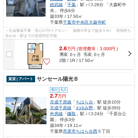
総武線
「
千葉
」駅 バス26分 「大森町中
央」 停歩6分
築33年 / 17.50㎡
千葉県
千葉市中央区
大巌寺町
～礼金敷金不要・安心のTVドアホン～ 淑徳大学まで徒歩５分♪ 現地待ち
合わせ・駅までの送迎対応可能
2.6
万
円
(管理費等：3,000円 )
0ヶ月
0ヶ月
敷金
礼金
2階 / 1R / 17.50㎡
サンセール陽光Ｂ
賃貸 | アパート
敷0
礼0
2.7
万円
京成千原線
「
ちはら台
」駅 徒歩10分
京成千原線
「
おゆみ野
」駅 徒歩39分
外房線
「
鎌取
」駅 バス24分 「千原台公
園」 停歩3分
築34年 / 19.11㎡
千葉県
市原市
ちはら台西
５丁目