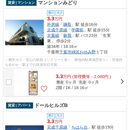
マンションみどり
賃貸 | マンション
敷0
礼0
3.3
万円
外房線
「
鎌取
」駅 徒歩16分
京成千原線
「
学園前
」駅 徒歩15分
京葉線
「
蘇我
」駅 バス23分 「生実
東」 停歩2分
築34年 / 18.16㎡
千葉県
千葉市緑区
おゆみ野
１丁目
～都市ガス・安心の鉄筋コンクリート造～ 敷地内駐車場空有り♪ 現地待
ち合わせ・駅までの送迎対応可能
3.3
万
円
(管理費等：2,000円 )
0ヶ月
0ヶ月
敷金
礼金
2階 / 1K / 18.16㎡
ドールヒルズB
賃貸 | アパート
敷0
礼0
3.3
万円
京成千原線
「
ちはら台
」駅 徒歩19分