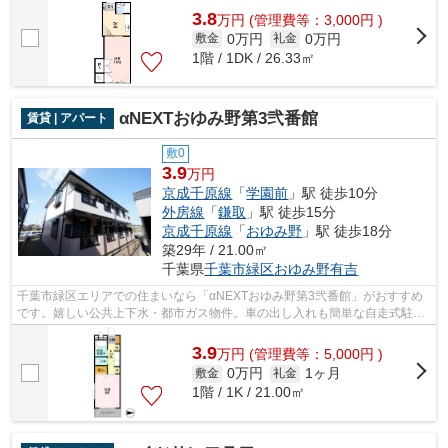
3.8
万
円
(管理費等：3,000円 )
0万円
0万円
敷金
礼金
1階 / 1DK / 26.33㎡
αNEXTおゆみ野第3弐番館
賃貸 | アパート
敷0
3.9
万円
京成千原線
「
学園前
」駅 徒歩10分
外房線
「
鎌取
」駅 徒歩15分
京成千原線
「
おゆみ野
」駅 徒歩18分
築29年 / 21.00㎡
千葉県
千葉市緑区
おゆみ野有吉
千葉市緑区エリアでの住まいなら「αNEXTおゆみ野第3弐番館」がおすすめ
です。嬉しい公共上下水・都市ガス物件。車の出し入れも簡単な自走式駐車
場有。駐車場が空いていますので、車の...
3.9
万
円
(管理費等：5,000円 )
0万円
1ヶ月
敷金
礼金
1階 / 1K / 21.00㎡