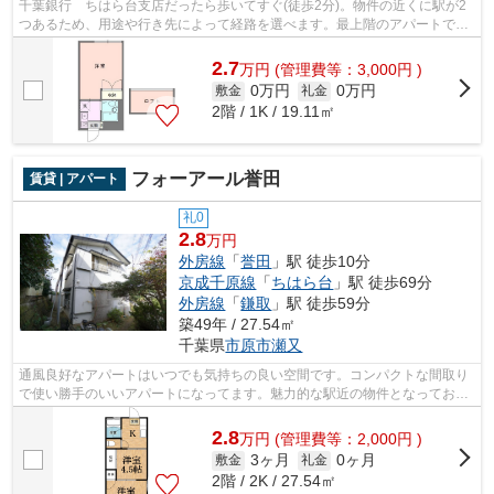
千葉銀行 ちはら台支店だったら歩いてすぐ(徒歩2分)。物件の近くに駅が2
つあるため、用途や行き先によって経路を選べます。最上階のアパートで
す。こちらの物件はアパートです。ご来...
2.7
万
円
(管理費等：3,000円 )
0万円
0万円
敷金
礼金
2階 / 1K / 19.11㎡
フォーアール誉田
賃貸 | アパート
礼0
2.8
万円
外房線
「
誉田
」駅 徒歩10分
京成千原線
「
ちはら台
」駅 徒歩69分
外房線
「
鎌取
」駅 徒歩59分
築49年 / 27.54㎡
千葉県
市原市
瀬又
通風良好なアパートはいつでも気持ちの良い空間です。コンパクトな間取り
で使い勝手のいいアパートになってます。魅力的な駅近の物件となってお
り、駅まで徒歩10分となります。最上階...
2.8
万
円
(管理費等：2,000円 )
3ヶ月
0ヶ月
敷金
礼金
2階 / 2K / 27.54㎡