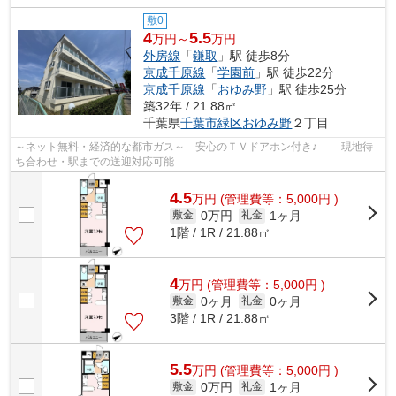
敷0
4
5.5
万円～
万円
外房線
「
鎌取
」駅 徒歩8分
京成千原線
「
学園前
」駅 徒歩22分
京成千原線
「
おゆみ野
」駅 徒歩25分
築32年 / 21.88㎡
千葉県
千葉市緑区
おゆみ野
２丁目
～ネット無料・経済的な都市ガス～ 安心のＴＶドアホン付き♪ 現地待
ち合わせ・駅までの送迎対応可能
4.5
万
円
(管理費等：5,000円 )
0万円
1ヶ月
敷金
礼金
1階 / 1R / 21.88㎡
4
万
円
(管理費等：5,000円 )
0ヶ月
0ヶ月
敷金
礼金
3階 / 1R / 21.88㎡
5.5
万
円
(管理費等：5,000円 )
0万円
1ヶ月
敷金
礼金