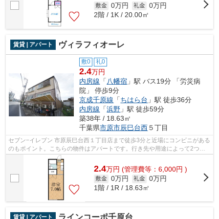
0万円
0万円
敷金
礼金
2階 / 1K / 20.00㎡
ヴィラフィオーレ
賃貸 | アパート
敷0
礼0
2.4
万円
内房線
「
八幡宿
」駅 バス19分 「労災病
院」 停歩9分
京成千原線
「
ちはら台
」駅 徒歩36分
内房線
「
浜野
」駅 徒歩59分
築38年 / 18.63㎡
千葉県
市原市
辰巳台西
５丁目
セブン−イレブン 市原辰巳台西１丁目店まで徒歩3分と近場にコンビニがある
のもポイント。こちらの物件はアパートです。行き先や用途によって2つの
路線が選べるので、移動に便利な物件...
2.4
万
円
(管理費等：6,000円 )
0万円
0万円
敷金
礼金
1階 / 1R / 18.63㎡
ラインコーポ千原台
賃貸 | アパート