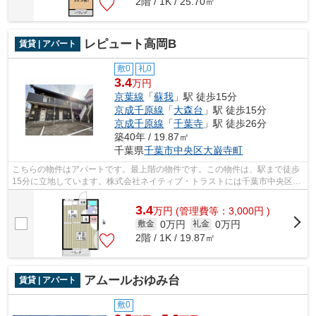
2階 / 1K / 25.70㎡
レピュート高岡B
賃貸 | アパート
敷0
礼0
3.4
万円
京葉線
「
蘇我
」駅 徒歩15分
京成千原線
「
大森台
」駅 徒歩15分
京成千原線
「
千葉寺
」駅 徒歩26分
築40年 / 19.87㎡
千葉県
千葉市中央区
大巌寺町
こちらの物件はアパートです。最上階の物件です。この物件は、駅まで徒歩
15分に立地しています。株式会社ネイティブ・トラストには千葉市中央区エ
リアの賃貸情報がございます。お電話0...
3.4
万
円
(管理費等：3,000円 )
0万円
0万円
敷金
礼金
2階 / 1K / 19.87㎡
アムールおゆみ台
賃貸 | アパート
敷0