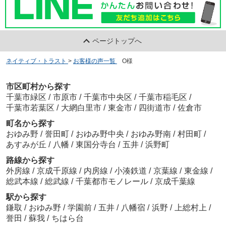
ページトップへ
ネイティブ・トラスト
>
お客様の声一覧
>
O様
市区町村から探す
千葉市緑区
/
市原市
/
千葉市中央区
/
千葉市稲毛区
/
千葉市若葉区
/
大網白里市
/
東金市
/
四街道市
/
佐倉市
町名から探す
おゆみ野
/
誉田町
/
おゆみ野中央
/
おゆみ野南
/
村田町
/
あすみが丘
/
八幡
/
東国分寺台
/
五井
/
浜野町
路線から探す
外房線
/
京成千原線
/
内房線
/
小湊鉄道
/
京葉線
/
東金線
/
総武本線
/
総武線
/
千葉都市モノレール
/
京成千葉線
駅から探す
鎌取
/
おゆみ野
/
学園前
/
五井
/
八幡宿
/
浜野
/
上総村上
/
誉田
/
蘇我
/
ちはら台