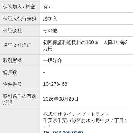
保険加入 / 料金
有 / -
保証人代行義務
必加入
保証会社
その他
初回保証料総賃料の100％ 以降1年毎2
保証会社詳細
万円
取引態様
一般媒介
総戸数
-
物件番号
104278468
取引条件の有効
2026年08月20日
期限
株式会社ネイティブ・トラスト
千葉県千葉市緑区おゆみ野中央７丁目１
－7
TEL:
043-300-0080