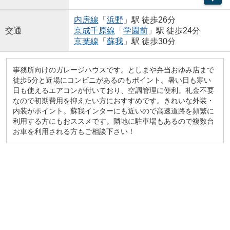
内房線
「
浜野
」駅 徒歩26分
交通
京成千原線
「
学園前
」駅 徒歩24分
京葉線
「
蘇我
」駅 徒歩30分
事務所向けのガレージハウスです。としまや弁当おゆみ店まで
徒歩5分と近場にコンビニがあるのもポイント。暑い日も寒い
日も使えるエアコンが付いており、空調管理に便利。礼金不要
なので初期費用を抑えたい方におすすめです。きれいな外装・
内装がポイント。蘇我インターにも近いので高速道路を頻繁に
利用する方にもおススメです。隣地に駐車場もあるので複数台
お車を利用される方もご相談下さい！