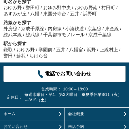
町名から探す
おゆみ野
/
誉田町
/
おゆみ野中央
/
おゆみ野南
/
村田町
/
あすみが丘
/
八幡
/
東国分寺台
/
五井
/
浜野町
路線から探す
外房線
/
京成千原線
/
内房線
/
小湊鉄道
/
京葉線
/
東金線
/
総武本線
/
総武線
/
千葉都市モノレール
/
京成千葉線
駅から探す
鎌取
/
おゆみ野
/
学園前
/
五井
/
八幡宿
/
浜野
/
上総村上
/
誉田
/
蘇我
/
ちはら台
電話でお問い合わせ
営業時間：
10:00～18:00
毎週水曜日・第1、第3火曜日 ※夏季休業8/11（火）
定休日：
～8/15（土）
ホーム
会社概要
お問い合わせ
来店予約