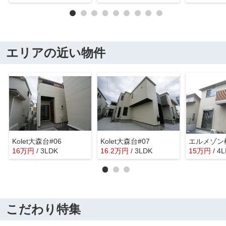
エリアの近い物件
Kolet大森台#06
Kolet大森台#07
エルメゾン
16
万
円
/ 3LDK
16.2
万
円
/ 3LDK
15
万
円
/ 4
こだわり特集