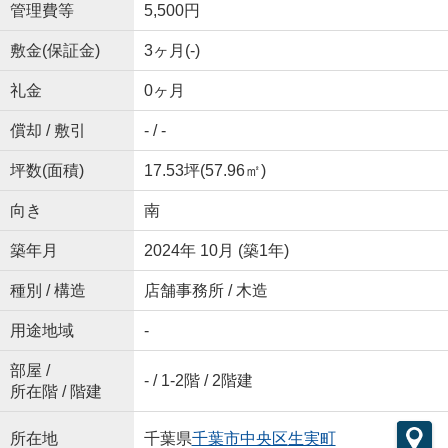
管理費等
5,500円
敷金(保証金)
3ヶ月(-)
礼金
0ヶ月
償却 / 敷引
- / -
坪数(面積)
17.53坪(57.96㎡)
向き
南
築年月
2024年 10月 (築1年)
種別 / 構造
店舗事務所 / 木造
用途地域
-
部屋 /
- / 1-2階 / 2階建
所在階 / 階建
所在地
千葉県
千葉市中央区
生実町