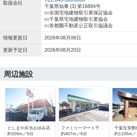
取扱会社
千葉県知事 (3) 第16884号
㈳全国宅地建物取引業保証協会
㈳千葉県宅地建物取引業協会
㈳首都圏不動産公正取引協議会
情報更新日
2026年08月06日
更新予定日
2026年08月20日
周辺施設
としまや弁当おゆみ店
ファミリーマート千葉生実町店
千葉生実郵
約326m／5分
約407m／6分
約1105m／