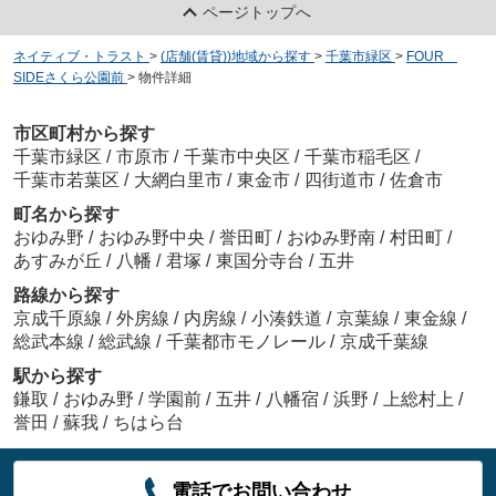
ページトップへ
ネイティブ・トラスト
>
(店舗(賃貸))地域から探す
>
千葉市緑区
>
FOUR
SIDEさくら公園前
>
物件詳細
市区町村から探す
千葉市緑区
/
市原市
/
千葉市中央区
/
千葉市稲毛区
/
千葉市若葉区
/
大網白里市
/
東金市
/
四街道市
/
佐倉市
町名から探す
おゆみ野
/
おゆみ野中央
/
誉田町
/
おゆみ野南
/
村田町
/
あすみが丘
/
八幡
/
君塚
/
東国分寺台
/
五井
路線から探す
京成千原線
/
外房線
/
内房線
/
小湊鉄道
/
京葉線
/
東金線
/
総武本線
/
総武線
/
千葉都市モノレール
/
京成千葉線
駅から探す
鎌取
/
おゆみ野
/
学園前
/
五井
/
八幡宿
/
浜野
/
上総村上
/
誉田
/
蘇我
/
ちはら台
電話でお問い合わせ