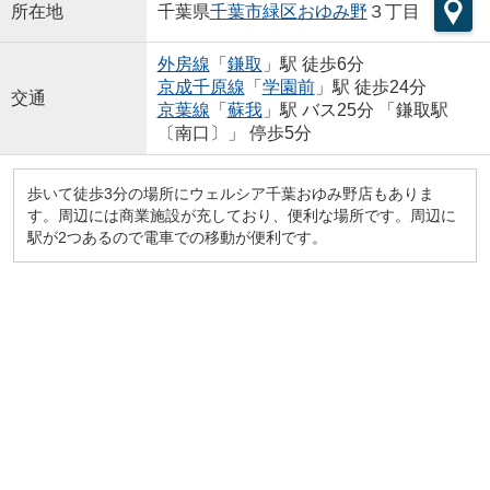
所在地
千葉県
千葉市緑区
おゆみ野
３丁目
外房線
「
鎌取
」駅 徒歩6分
京成千原線
「
学園前
」駅 徒歩24分
交通
京葉線
「
蘇我
」駅 バス25分 「鎌取駅
〔南口〕」 停歩5分
歩いて徒歩3分の場所にウェルシア千葉おゆみ野店もありま
す。周辺には商業施設が充しており、便利な場所です。周辺に
駅が2つあるので電車での移動が便利です。