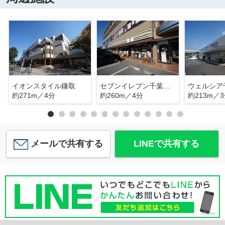
イオンスタイル鎌取
セブンイレブン千葉鎌取駅前店
約271m／4分
約260m／4分
約213m／
メールで共有する
LINEで共有する