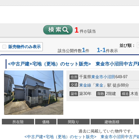
1
件が該当
並び順：
販売物件のみ表示
1
1-1
該当公開件数
件
件表示
<中古戸建+宅地（更地）のセット販売> 東金市小沼田中古戸
千葉県
東金市
小沼田
649-97
住所
交通
東金線
「
東金
」駅 徒歩88分
築30年
2階建
木造
築年
階数
構造
所在階
価格
間取り
建物面積
過去に掲載していた物件です。
<中古戸建+宅地（更地）のセット販売> 東金市小沼田中古戸