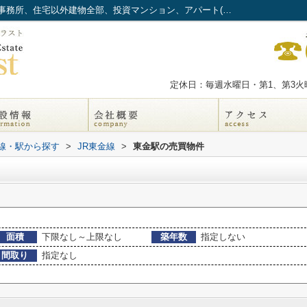
東金駅のマンション、戸建、土地、店舗、事務所、住宅以外建物全部、投資マンション、アパート(棟)、マンション(棟)、ビル、戸建、店舗事務所一覧｜ネイティブ・トラスト
定休日：毎週水曜日・第1、第3火曜
路線・駅から探す
>
JR東金線
>
東金駅の売買物件
面積
下限なし～上限なし
築年数
指定しない
間取り
指定なし