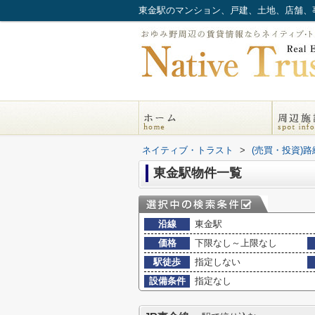
ネイティブ・トラスト
>
(売買・投資)
東金駅物件一覧
沿線
東金駅
価格
下限なし～上限なし
駅徒歩
指定しない
設備条件
指定なし