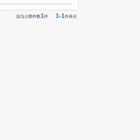
1
1-1
該当公開件数
件
件表示