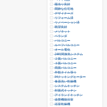
陽当り良好
閑静な住宅地
デザイナーズ
リフォーム済
リノベーション済
眺望良好
メゾネット
ベランダ
バルコニー
ルーフバルコニー
オール電化
24時間換気システム
２面バルコニー
３面バルコニー
両面バルコニー
外観タイル張り
IHクッキングヒーター
食器洗い乾燥機
システムキッチン
対面式キッチン
アイランドキッチン
追焚機能浴室
浴室乾燥機