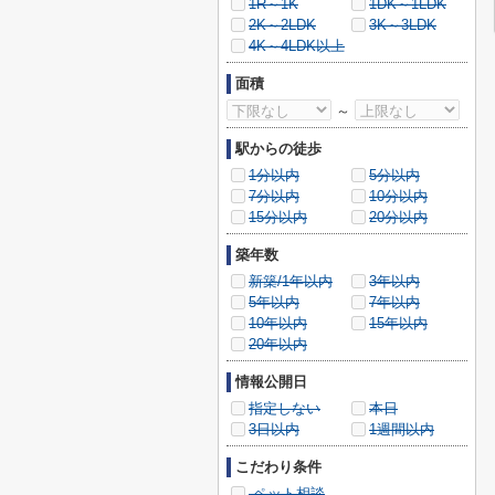
1R～1K
1DK～1LDK
2K～2LDK
3K～3LDK
4K～4LDK以上
面積
～
駅からの徒歩
1分以内
5分以内
7分以内
10分以内
15分以内
20分以内
築年数
新築/1年以内
3年以内
5年以内
7年以内
10年以内
15年以内
20年以内
情報公開日
指定しない
本日
3日以内
1週間以内
こだわり条件
ペット相談