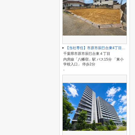
【当社専任】市原市辰巳台東4丁目 売り土地
千葉県市原市辰巳台東４丁目
内房線「八幡宿」駅 バス15分 「東小
学校入口」 停歩2分
-