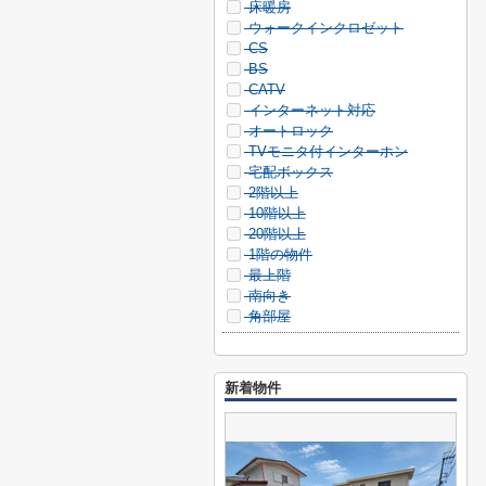
床暖房
ウォークインクロゼット
CS
BS
CATV
インターネット対応
オートロック
TVモニタ付インターホン
宅配ボックス
2階以上
10階以上
20階以上
1階の物件
最上階
南向き
角部屋
新着物件