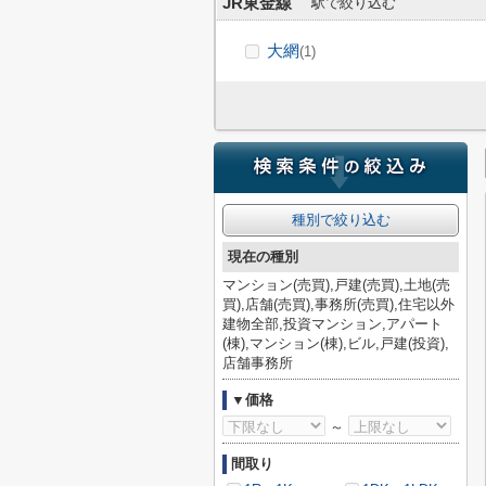
JR東金線
駅で絞り込む
大網
(1)
種別で絞り込む
現在の種別
マンション(売買),戸建(売買),土地(売
買),店舗(売買),事務所(売買),住宅以外
建物全部,投資マンション,アパート
(棟),マンション(棟),ビル,戸建(投資),
店舗事務所
▼価格
～
間取り