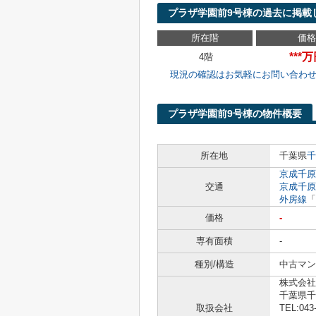
プラザ学園前9号棟の過去に掲載
所在階
価格
***
4階
現況の確認はお気軽にお問い合わ
プラザ学園前9号棟の物件概要
所在地
千葉県
千
京成千原
交通
京成千原
外房線
「
価格
-
専有面積
-
種別/構造
中古マン
株式会社
千葉県千
取扱会社
TEL:043