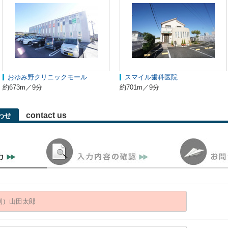
おゆみ野クリニックモール
スマイル歯科医院
約673m／9分
約701m／9分
contact us
わせ