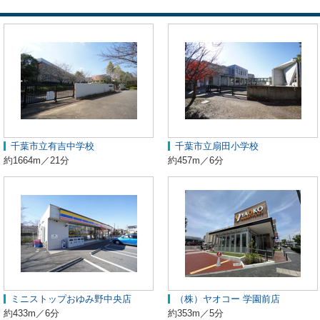
千葉市立有吉中学校
千葉市立扇田小学校
約1664m／21分
約457m／6分
ミニストップおゆみ野中央店
（株）ヤオコー 学園前店
約433m／6分
約353m／5分