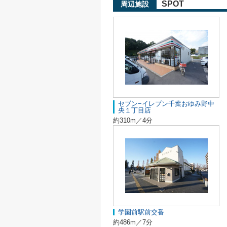
SPOT
周辺施設
セブン−イレブン千葉おゆみ野中
央１丁目店
約310m／4分
学園前駅前交番
約486m／7分