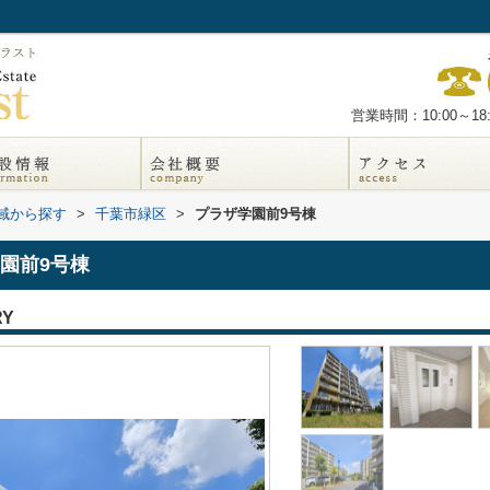
ト
営業時間：10:00～18:
地域から探す
>
千葉市緑区
>
プラザ学園前9号棟
園前9号棟
RY