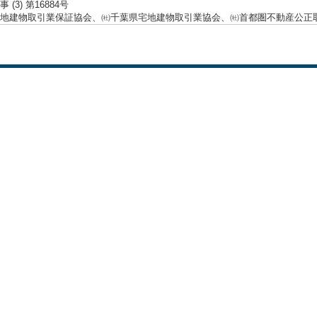
 (3) 第16884号
地建物取引業保証協会、㈳千葉県宅地建物取引業協会、㈳首都圏不動産公正