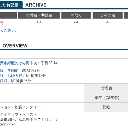
ARCHIVE
したお部屋
管理費・共益費
間取り
専有面積
万円
***
***
***
せください。
OVERVIEW
葉市緑区
おゆみ野中央
１丁目25-14
線
「
学園前
」駅 徒歩7分
線
「
おゆみ野
」駅 徒歩17分
鎌取
」駅 徒歩26分
管理費
築年月(築年数)
ション / 鉄筋コンクリート
階建
ネイティブ・トラスト
葉市緑区おゆみ野中央７丁目１－7
-300-0080