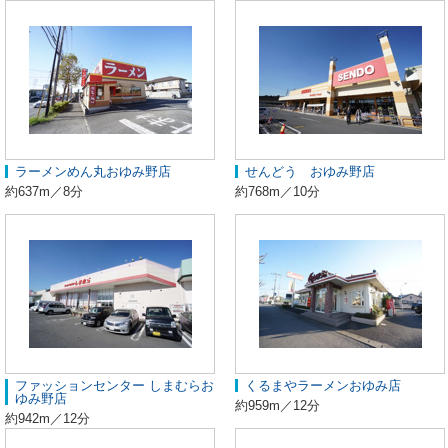
ラーメンめん丸おゆみ野店
せんどう おゆみ野店
約637m／8分
約768m／10分
ファッションセンター しまむらお
くるまやラーメンおゆみ店
ゆみ野店
約959m／12分
約942m／12分