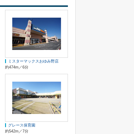
ミスターマックスおゆみ野店
約474m／6分
グレース保育園
約542m／7分