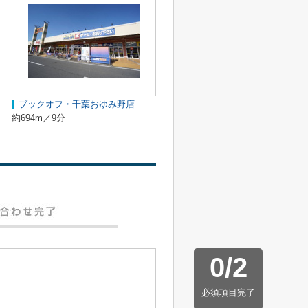
ブックオフ・千葉おゆみ野店
約694m／9分
0
/
2
必須項目完了