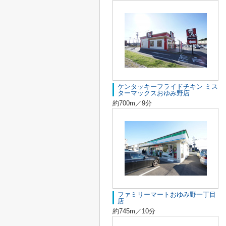
ケンタッキーフライドチキン ミス
ターマックスおゆみ野店
約700m／9分
ファミリーマートおゆみ野一丁目
店
約745m／10分