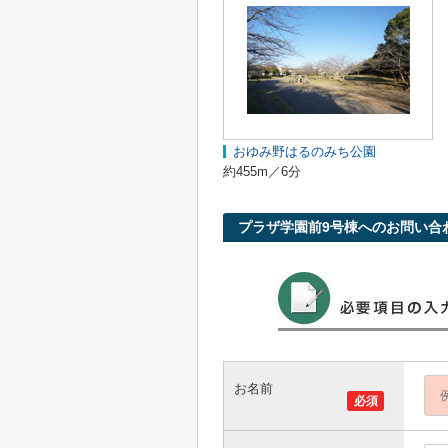
おゆみ野はるのみち公園
約455m／6分
プラザ学園前9号棟へのお問い合
お名前
必須