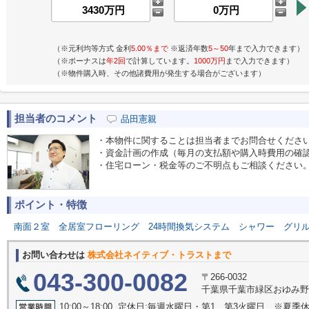
（※元利均等方式 金利
5.00％まで
※返済年数
5～50
年まで入力できます）
（※ボーナスは
年2回
で計算しています。
1000万円
まで入力できます）
（※物件購入時、その他諸費用が発生する場合がございます）
担当者のコメント
品田憲親
・本物件に関することは担当者までお問合せくださ
・資金計画の作成（毎月の支払額や購入時費用の確
・住宅ローン・税金等のご不明点もご相談ください
ポイント・特徴
南面２室
全居室フローリング
24時間換気システム
シャワー
グリ
お問い合わせは
株式会社ネイティブ・トラストまで
043-300-0082
〒266-0032
千葉県千葉市緑区おゆみ野
10:00～18:00 定休日:毎週水曜日・第1、第3火曜日 ※夏季休