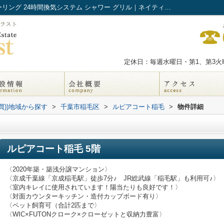
ルピアコート稲毛 ｜南面２室 全居室フローリング 24時間換気システム シャワー グリル｜ネイティブ・トラスト
定休日：毎週水曜日・第1、第3火曜
買))地域から探す
>
千葉市稲毛区
>
ルピアコート稲毛
>
物件詳細
ルピアコート稲毛 5階
〈2020年築・築浅分譲マンション〉
〈京成千葉線「京成稲毛駅」徒歩7分♪ JR総武線「稲毛駅」も利用可♪〉
〈室内キレイに使用されています！陽当たりも良好です！〉
〈対面カウンターキッチン・造付カップボード有り〉
〈ペット飼育可（合計2匹まで〉
〈WIC×FUTONクローク×クローゼットと収納力豊富〉