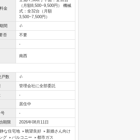
（月額8,500~9,500円） 機械
料金
式：全32台（月額
3,500~7,500円）
期間
-/-
要否
不要
-
南西
売戸数
-/-
態
管理会社に全部委託
社
-
居住中
番号
-
効期限
2026年08月11日
静な住宅地
眺望良好
新婚さん向け
ング
バルコニー
都市ガス