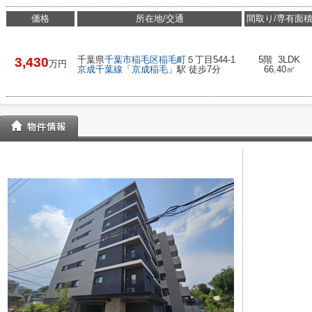
価格
所在地/交通
間取り/専有面
千葉県
千葉市稲毛区
稲毛町
５丁目544-1
5階 3LDK
3,430
万円
京成千葉線
「
京成稲毛
」駅 徒歩7分
66.40㎡