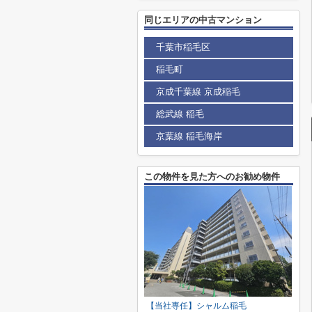
同じエリアの中古マンション
千葉市稲毛区
稲毛町
京成千葉線 京成稲毛
総武線 稲毛
京葉線 稲毛海岸
この物件を見た方へのお勧め物件
【当社専任】シャルム稲毛