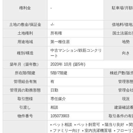
権利金
-
駐車場/月額
土地の敷金/保証金
-/-
借地料/借地
土地権利
所有権
国土法届出
用途地域
第一種住居
地勢
中古マンション/鉄筋コンクリ
種別/構造
向き
ート
築年月（築年数）
2020年 10月 (築5年)
所在階/階建
5階/7階建
棟総戸数/販
管理組合有無
有
管理形
管理員の勤務形態
日勤
管理会
取引態様
専任媒介
現況
引渡し
相談
建築確認
物件番号
105073903
取引条件の有
ペット相談
ペット飼育可
陽当り良好
閑
ファミリー向け
室内洗濯機置場
フローリ