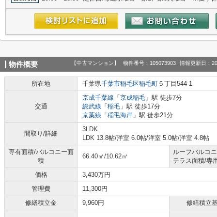
【中古マンション】
物件番号：105073903
情報更新日：20
物件概要
所在地
千葉県
千葉市稲毛区
稲毛町
５丁目544-1
京成千葉線
「
京成稲毛
」駅 徒歩7分
交通
総武線
「
稲毛
」駅 徒歩17分
京葉線
「
稲毛海岸
」駅 徒歩21分
3LDK
間取り/詳細
LDK 13.8帖
/
洋室 6.0帖
/
洋室 5.0帖
/
洋室 4.8帖
専有面積/バルコニー面
ルーフバルコニ
66.40㎡/10.62㎡
積
テラス面積/専
価格
3,430万円
管理費
11,300円
修繕積立金
9,960円
修繕積立