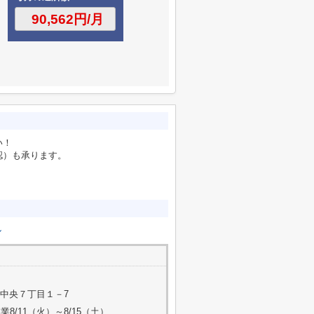
い！
認）も承ります。
。
ル
中央７丁目１－7
業8/11（火）～8/15（土）