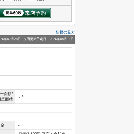
情報の見方
26年07月28日
次回更新予定日：2026年08月11日
ー面積/
-/-/-
用庭面積
基金
-
空無/7,500円 平面：全12台