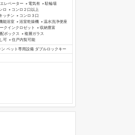
エレベーター
電気有
駐輪場
ンロ
コンロ２口以上
キッチン
コンロ３口
機能浴室
浴室乾燥機
温水洗浄便座
ークインクロゼット
収納豊富
配ボックス
複層ガラス
し可
住戸内覧可能
チン ペット専用設備 ダブルロックキー