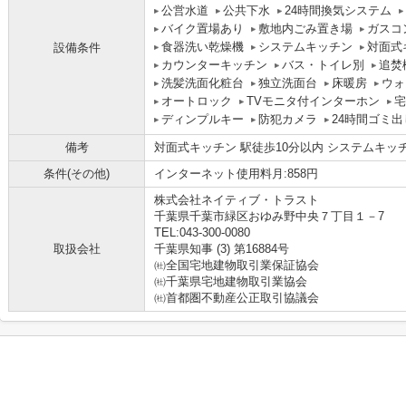
公営水道
公共下水
24時間換気システム
バイク置場あり
敷地内ごみ置き場
ガスコ
食器洗い乾燥機
システムキッチン
対面式
設備条件
カウンターキッチン
バス・トイレ別
追焚
洗髪洗面化粧台
独立洗面台
床暖房
ウォ
オートロック
TVモニタ付インターホン
宅
ディンプルキー
防犯カメラ
24時間ゴミ出
備考
対面式キッチン 駅徒歩10分以内 システムキッ
条件(その他)
インターネット使用料月:858円
株式会社ネイティブ・トラスト
千葉県千葉市緑区おゆみ野中央７丁目１－7
TEL:043-300-0080
取扱会社
千葉県知事 (3) 第16884号
㈳全国宅地建物取引業保証協会
㈳千葉県宅地建物取引業協会
㈳首都圏不動産公正取引協議会