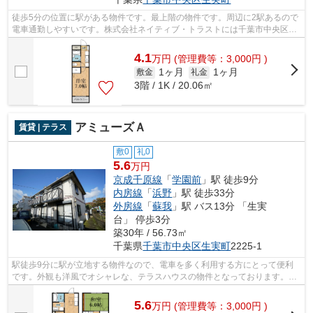
徒歩5分の位置に駅がある物件です。最上階の物件です。周辺に2駅あるので
電車通勤しやすいです。株式会社ネイティブ・トラストには千葉市中央区エ
リアの賃貸情報がございます。ご質問...
4.1
万
円
(管理費等：3,000円 )
1ヶ月
1ヶ月
敷金
礼金
3階 / 1K / 20.06㎡
アミューズＡ
賃貸 | テラス
敷0
礼0
5.6
万円
京成千原線
「
学園前
」駅 徒歩9分
内房線
「
浜野
」駅 徒歩33分
外房線
「
蘇我
」駅 バス13分 「生実
台」 停歩3分
築30年 / 56.73㎡
千葉県
千葉市中央区
生実町
2225-1
駅徒歩9分に駅が立地する物件なので、電車を多く利用する方にとって便利
です。外観も洋風でオシャレな、テラスハウスの物件となっております。交
通の便が良く、2沿線利用できる物件で...
5.6
万
円
(管理費等：3,000円 )