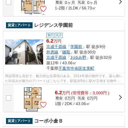
0ヶ月
0ヶ月
敷金
礼金
1-2階 / 2LDK / 56.73㎡
レジデンス学園前
賃貸 | アパート
敷0
礼0
6.2
万円
京成千原線
「
学園前
」駅 徒歩9分
外房線
「
鎌取
」駅 徒歩30分
京成千原線
「
おゆみ野
」駅 徒歩32分
築12年 / 43.06㎡
千葉県
千葉市中央区
生実町
周辺環境も良好で、魅力的な住環境のある、2014年築の物件です。落ち着い
た街並みが魅力のアパートはこちらです。駅徒歩9分に駅が立地する物件な
ので、電車を多く利用する方にとって便...
6.2
万
円
(管理費等：3,000円 )
0万円
0万円
敷金
礼金
1階 / 2DK / 43.06㎡
コーポ小倉Ｂ
賃貸 | アパート