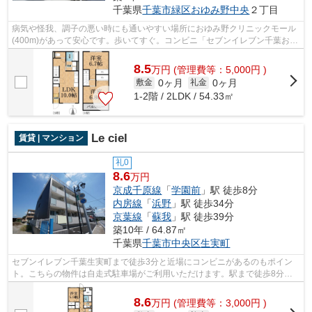
千葉県
千葉市緑区
おゆみ野中央
２丁目
病気や怪我、調子の悪い時にも通いやすい場所におゆみ野クリニックモール
(400m)があって安心です。歩いてすぐ。コンビニ「セブンイレブン千葉おゆ
み野南２丁目店」まで444m。徒歩8分に...
8.5
万
円
(管理費等：5,000円 )
0ヶ月
0ヶ月
敷金
礼金
1-2階 / 2LDK / 54.33㎡
Le ciel
賃貸 | マンション
礼0
8.6
万円
京成千原線
「
学園前
」駅 徒歩8分
内房線
「
浜野
」駅 徒歩34分
京葉線
「
蘇我
」駅 徒歩39分
築10年 / 64.87㎡
千葉県
千葉市中央区
生実町
セブンイレブン千葉生実町まで徒歩3分と近場にコンビニがあるのもポイン
ト。こちらの物件は自走式駐車場がご利用いただけます。駅まで徒歩8分な
ので、アクセスの良い物件です。家でパ...
8.6
万
円
(管理費等：3,000円 )