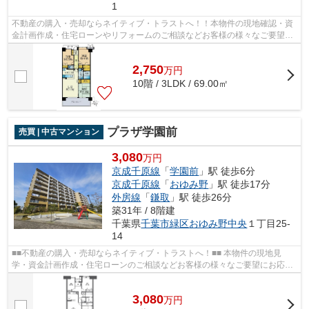
1
不動産の購入・売却ならネイティブ・トラストへ！！本物件の現地確認・資
金計画作成・住宅ローンやリフォームのご相談などお客様の様々なご要望に
お応えさせていただきます。043-300-0...
2,750
万
円
10階 / 3LDK / 69.00㎡
プラザ学園前
売買 | 中古マンション
3,080
万円
京成千原線
「
学園前
」駅 徒歩6分
京成千原線
「
おゆみ野
」駅 徒歩17分
外房線
「
鎌取
」駅 徒歩26分
築31年 / 8階建
千葉県
千葉市緑区
おゆみ野中央
１丁目25-
14
■■不動産の購入・売却ならネイティブ・トラストへ！■■ 本物件の現地見
学・資金計画作成・住宅ローンのご相談などお客様の様々なご要望にお応え
させていただきます。043-300-0082からネ...
3,080
万
円