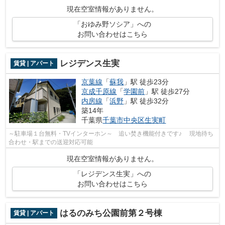
をする際の悩みも大型タウン内なら解決...
現在空室情報がありません。
「おゆみ野ソシア」への
お問い合わせはこちら
レジデンス生実
賃貸 | アパート
京葉線
「
蘇我
」駅 徒歩23分
京成千原線
「
学園前
」駅 徒歩27分
内房線
「
浜野
」駅 徒歩32分
築14年
千葉県
千葉市中央区
生実町
～駐車場１台無料・TVインターホン～ 追い焚き機能付きです♪ 現地待ち
合わせ・駅までの送迎対応可能
現在空室情報がありません。
「レジデンス生実」への
お問い合わせはこちら
はるのみち公園前第２号棟
賃貸 | アパート