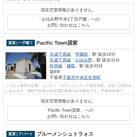
現在空室情報がありません。
「おゆみ野中央1丁目戸建」への
お問い合わせはこちら
Pacific Town貸家
賃貸 | 一戸建て
京成千原線
「
学園前
」駅 徒歩10分
京成千原線
「
おゆみ野
」駅 徒歩31分
外房線
「
鎌取
」駅 徒歩33分
築8年
千葉県
千葉市中央区
生実町
こだわり条件の定番。コンビニ「セブンイレブン千葉生実町」が近く(345m)
にあります。便利で快適な自走式駐車場のある物件です。平成30年築で、多
くの方がご満足の物件はこちらです。...
現在空室情報がありません。
「Pacific Town貸家」への
お問い合わせはこちら
ブルーメンシュトラォス
賃貸 | アパート