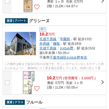
1ヶ月
0万円
敷金
礼金
2階 / 2LDK / 64.87㎡
グリシーヌ
賃貸 | アパート
敷0
10.2
万円
京成千原線
「
学園前
」駅 徒歩13分
外房線
「
鎌取
」駅 徒歩18分
京成千原線
「
おゆみ野
」駅 徒歩15分
築1年未満 / 50.05㎡
千葉県
千葉市緑区
おゆみ野有吉
この物件は駅まで徒歩13分の立地です。忙しい日でもゴミ出しをサクッと終
えられるように、敷地内にゴミ置き場を設置しています。目的に応じて選べ
る2駅利用可能な物件です。家でパソコ...
10.2
万
円
(管理費等：3,500円 )
0万円
1ヶ月
敷金
礼金
1階 / 1LDK / 50.05㎡
フルール
賃貸 | テラス