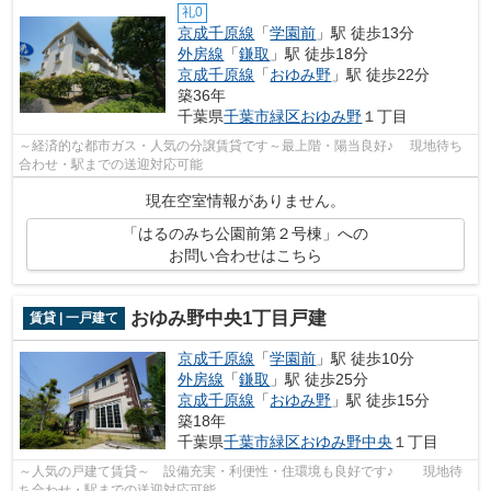
礼0
京成千原線
「
学園前
」駅 徒歩13分
外房線
「
鎌取
」駅 徒歩18分
京成千原線
「
おゆみ野
」駅 徒歩22分
築36年
千葉県
千葉市緑区
おゆみ野
１丁目
～経済的な都市ガス・人気の分譲賃貸です～最上階・陽当良好♪ 現地待ち
合わせ・駅までの送迎対応可能
現在空室情報がありません。
「はるのみち公園前第２号棟」への
お問い合わせはこちら
おゆみ野中央1丁目戸建
賃貸 | 一戸建て
京成千原線
「
学園前
」駅 徒歩10分
外房線
「
鎌取
」駅 徒歩25分
京成千原線
「
おゆみ野
」駅 徒歩15分
築18年
千葉県
千葉市緑区
おゆみ野中央
１丁目
～人気の戸建て賃貸～ 設備充実・利便性・住環境も良好です♪ 現地待
ち合わせ・駅までの送迎対応可能