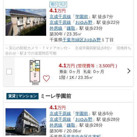
敷0
礼0
4.1
万円
京成千原線
「
学園前
」駅 徒歩7分
京成千原線
「
おゆみ野
」駅 徒歩22分
外房線
「
鎌取
」駅 徒歩23分
築30年 / 23.35㎡
千葉県
千葉市緑区
おゆみ野
１丁目
～安心の防犯カメラ・ＴＶドアホン付～ 京成学園前駅徒歩8分♪ 現地待ち
合わせ・駅までの送迎対応可能
4.1
万
円
(管理費等：3,500円 )
0ヶ月
0ヶ月
敷金
礼金
1階 / 1K / 23.35㎡
ミーレ学園前
賃貸 | マンション
4.1
万円
京成千原線
「
学園前
」駅 徒歩5分
京成千原線
「
おゆみ野
」駅 徒歩28分
外房線
「
鎌取
」駅 徒歩28分
築30年 / 20.06㎡
千葉県
千葉市中央区
生実町