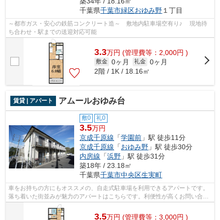
築34年 / 18.16㎡
千葉県
千葉市緑区
おゆみ野
１丁目
～都市ガス・安心の鉄筋コンクリート造～ 敷地内駐車場空有り♪ 現地待
ち合わせ・駅までの送迎対応可能
3.3
万
円
(管理費等：2,000円 )
0ヶ月
0ヶ月
敷金
礼金
2階 / 1K / 18.16㎡
アムールおゆみ台
賃貸 | アパート
敷0
礼0
3.5
万円
京成千原線
「
学園前
」駅 徒歩11分
京成千原線
「
おゆみ野
」駅 徒歩30分
内房線
「
浜野
」駅 徒歩31分
築18年 / 23.18㎡
千葉県
千葉市中央区
生実町
車をお持ちの方にもオススメの、自走式駐車場を利用できるアパートです。
落ち着いた街並みが魅力のアパートはこちらです。利便性が高くお問い合わ
せの多い敷地内ゴミ置き場です。光回...
3.5
万
円
(管理費等：3,000円 )