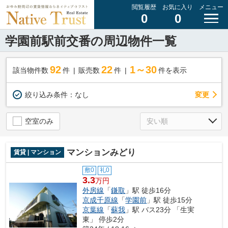
閲覧履歴
お気に入り
メニュー
0
0
学園前駅前交番の周辺物件一覧
92
22
1～30
該当物件数
件
販売数
件
件を表示
変更
絞り込み条件：
なし
空室のみ
マンションみどり
賃貸 | マンション
敷0
礼0
3.3
万円
外房線
「
鎌取
」駅 徒歩16分
京成千原線
「
学園前
」駅 徒歩15分
京葉線
「
蘇我
」駅 バス23分 「生実
東」 停歩2分