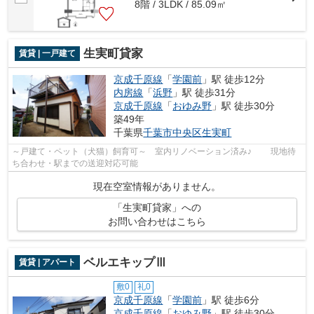
8階 / 3LDK / 85.09㎡
生実町貸家
賃貸 | 一戸建て
京成千原線
「
学園前
」駅 徒歩12分
内房線
「
浜野
」駅 徒歩31分
京成千原線
「
おゆみ野
」駅 徒歩30分
築49年
千葉県
千葉市中央区
生実町
～戸建て・ペット（犬猫）飼育可～ 室内リノベーション済み♪ 現地待
ち合わせ・駅までの送迎対応可能
現在空室情報がありません。
「生実町貸家」への
お問い合わせはこちら
ベルエキップⅢ
賃貸 | アパート
敷0
礼0
京成千原線
「
学園前
」駅 徒歩6分
京成千原線
「
おゆみ野
」駅 徒歩30分