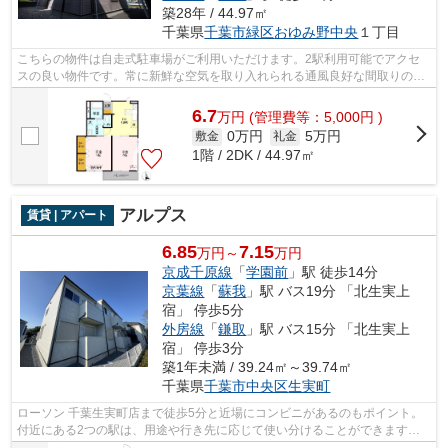
築28年 / 44.97㎡
千葉県
千葉市緑区
おゆみ野中央
１丁目
こちらの物件は自走式駐車場がご利用いただけます。2駅利用可能でアクセ
スの良い物件です。常に新鮮な空気を取り入れられる通風良好な間取りの物
件。ネット回線が導入された物件です。...
6.7
万
円
(管理費等：5,000円 )
0万円
5万円
敷金
礼金
1階 / 2DK / 44.97㎡
アルプス
賃貸 | アパート
6.85
7.15
万円～
万円
京成千原線
「
学園前
」駅 徒歩14分
京葉線
「
蘇我
」駅 バス19分 「北生実上
宿」 停歩5分
外房線
「
鎌取
」駅 バス15分 「北生実上
宿」 停歩3分
築1年未満 / 39.24㎡～39.74㎡
千葉県
千葉市中央区
生実町
ローソン 千葉生実町店まで徒歩5分と近場にコンビニがあるのもポイント。
付近にある2つの駅は、用途や行き先に応じて使い分けることができます。
忙しい方にもおすすめの、敷地内ごみ置...