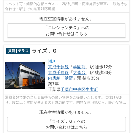
～ペット可・経済的な都市ガス～ 2駅利用可・商業施設が豊富♪ 現地待ち
合わせ・駅までの送迎対応可能
現在空室情報がありません。
「ニレシャンテＣ」への
お問い合わせはこちら
ライズ．Ｇ
賃貸 | テラス
礼0
京成千原線
「
学園前
」駅 徒歩12分
京成千原線
「
大森台
」駅 徒歩33分
内房線
「
浜野
」駅 徒歩33分
築7年
千葉県
千葉市中央区
生実町
通風良好で陽の当たる気持ちの良い物件をご提供いたします。吹抜けがあ
り、縦に広く空間が使えるのも魅力的です。閑静な住宅地なら、静かな物件
を手に入れることができます。落ち着き...
現在空室情報がありません。
「ライズ．Ｇ」への
お問い合わせはこちら