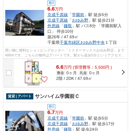
敷0
6.6
万円
京成千原線
「
学園前
」駅 徒歩5分
京成千原線
「
おゆみ野
」駅 徒歩21分
外房線
「
鎌取
」駅 バス8分 「学園前駅入
口」 停歩10分
築26年 / 47.69㎡
千葉県
千葉市緑区
おゆみ野中央
１丁目
買い物に便利なショッピングセンター「ミスターマックスおゆみ野店」まで
486mです。こちらの物件はアパートです。駅から徒歩5分というアクセス良
好な駅近物件はいかがですか。最上階の...
6.6
万
円
(管理費等：5,500円 )
0ヶ月
0ヶ月
敷金
礼金
2階 / 2DK / 47.69㎡
サンハイム学園前Ｃ
賃貸 | アパート
敷0
6.7
万円
京成千原線
「
学園前
」駅 徒歩5分
京成千原線
「
おゆみ野
」駅 徒歩17分
外房線
「
鎌取
」駅 徒歩24分