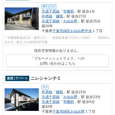
敷0
礼0
京成千原線
「
学園前
」駅 徒歩1分
外房線
「
鎌取
」駅 徒歩27分
京成千原線
「
おゆみ野
」駅 徒歩25分
築20年
千葉県
千葉市緑区
おゆみ野中央
１丁目
～学園前駅徒歩1分・都市ガス～ 前面駐車場で日当たり良好♪ 現地待ち
合わせ・駅までの送迎対応可能
現在空室情報がありません。
「ブルーメンシュトラォス」への
お問い合わせはこちら
ニレシャンテＣ
賃貸 | アパート
礼0
外房線
「
鎌取
」駅 徒歩15分
京成千原線
「
おゆみ野
」駅 徒歩23分
京成千原線
「
学園前
」駅 徒歩5分
築32年
千葉県
千葉市緑区
おゆみ野
１丁目