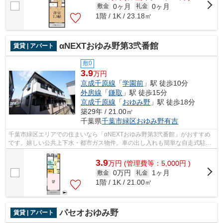
0ヶ月
0ヶ月
敷金
礼金
1階 / 1K / 23.18㎡
αNEXTおゆみ野第3弐番館
賃貸 | アパート
敷0
3.9
万円
京成千原線
「
学園前
」駅 徒歩10分
外房線
「
鎌取
」駅 徒歩15分
京成千原線
「
おゆみ野
」駅 徒歩18分
築29年 / 21.00㎡
千葉県
千葉市緑区
おゆみ野有吉
千葉市緑区エリアでの住まいなら「αNEXTおゆみ野第3弐番館」がおすすめ
です。嬉しい公共上下水・都市ガス物件。車の出し入れも簡単な自走式駐車
場有。駐車場が空いていますので、車の...
3.9
万
円
(管理費等：5,000円 )
0万円
1ヶ月
敷金
礼金
1階 / 1K / 21.00㎡
パセオおゆみ野
賃貸 | アパート