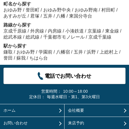
町名から探す
おゆみ野
/
誉田町
/
おゆみ野中央
/
おゆみ野南
/
村田町
/
あすみが丘
/
君塚
/
五井
/
八幡
/
東国分寺台
路線から探す
京成千原線
/
外房線
/
内房線
/
小湊鉄道
/
京葉線
/
東金線
/
総武本線
/
総武線
/
千葉都市モノレール
/
京成千葉線
駅から探す
鎌取
/
おゆみ野
/
学園前
/
八幡宿
/
五井
/
浜野
/
上総村上
/
誉田
/
蘇我
/
ちはら台
電話でお問い合わせ
営業時間：
10:00～18:00
定休日：
毎週水曜日・第1、第3火曜日
ホーム
会社概要
お問い合わせ
来店予約