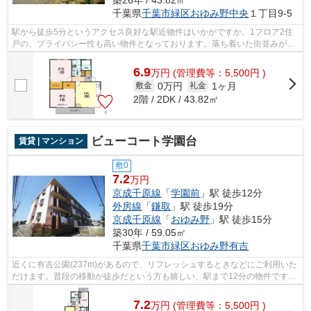
築26年 / 43.82㎡
千葉県
千葉市緑区
おゆみ野中央
１丁目9-5
駅から徒歩5分というアクセス良好な駅近物件はいかがですか。1フロア2住
戸の、プライバシー性も高い物件となっております。落ち着いた街並みが魅
力のアパートはこちらです。今や必需品...
6.9
万
円
(管理費等：5,500円 )
0万円
1ヶ月
敷金
礼金
2階 / 2DK / 43.82㎡
ビューコート学園台
賃貸 | マンション
敷0
7.2
万円
京成千原線
「
学園前
」駅 徒歩12分
外房線
「
鎌取
」駅 徒歩19分
京成千原線
「
おゆみ野
」駅 徒歩15分
築30年 / 59.05㎡
千葉県
千葉市緑区
おゆみ野有吉
近くに有吉公園(237m)があるので、リフレッシュするときなどにご利用いた
だけます。普段の移動が徒歩だという方も嬉しい、駅まで12分の物件です。
ちょっとした街並みの様な大型タウン...
7.2
万
円
(管理費等：5,500円 )