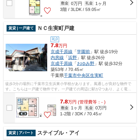
0万円
1ヶ月
敷金
礼金
3階 / 3LDK / 59.05㎡
ＮＣ生実町戸建
賃貸 | 一戸建て
礼0
7.8
万円
京成千原線
「
学園前
」駅 徒歩19分
内房線
「
浜野
」駅 徒歩26分
京成千原線
「
おゆみ野
」駅 徒歩32分
築53年 / 70.45㎡
千葉県
千葉市中央区
生実町
徒歩3分の場所に千葉市立生浜東小学校があります。風通しが良好な物件で
す。こちらは一戸建て物件です。一戸建ての周辺に駅が2つあり、よく電車
を利用する方にピッタリです。株式会社...
7.8
万
円
(管理費等：- )
1ヶ月
0万円
敷金
礼金
1-2階 / 3DK / 70.45㎡
ステイブル・アイ
賃貸 | アパート