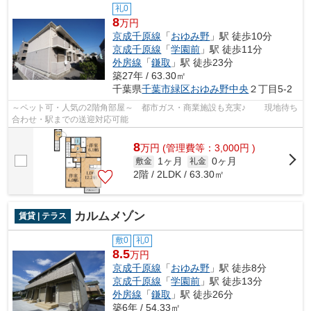
礼0
8
万円
京成千原線
「
おゆみ野
」駅 徒歩10分
京成千原線
「
学園前
」駅 徒歩11分
外房線
「
鎌取
」駅 徒歩23分
築27年 / 63.30㎡
千葉県
千葉市緑区
おゆみ野中央
２丁目5-2
～ペット可・人気の2階角部屋～ 都市ガス・商業施設も充実♪ 現地待ち
合わせ・駅までの送迎対応可能
8
万
円
(管理費等：3,000円 )
1ヶ月
0ヶ月
敷金
礼金
2階 / 2LDK / 63.30㎡
カルムメゾン
賃貸 | テラス
敷0
礼0
8.5
万円
京成千原線
「
おゆみ野
」駅 徒歩8分
京成千原線
「
学園前
」駅 徒歩13分
外房線
「
鎌取
」駅 徒歩26分
築6年 / 54.33㎡