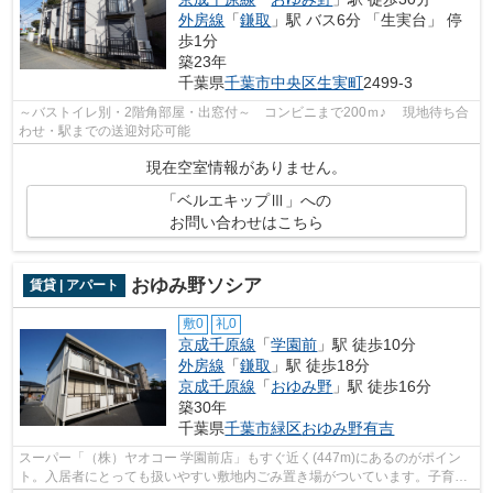
外房線
「
鎌取
」駅 バス6分 「生実台」 停
歩1分
築23年
千葉県
千葉市中央区
生実町
2499-3
～バストイレ別・2階角部屋・出窓付～ コンビニまで200ｍ♪ 現地待ち合
わせ・駅までの送迎対応可能
現在空室情報がありません。
「ベルエキップⅢ」への
お問い合わせはこちら
おゆみ野ソシア
賃貸 | アパート
敷0
礼0
京成千原線
「
学園前
」駅 徒歩10分
外房線
「
鎌取
」駅 徒歩18分
京成千原線
「
おゆみ野
」駅 徒歩16分
築30年
千葉県
千葉市緑区
おゆみ野有吉
スーパー「（株）ヤオコー 学園前店」もすぐ近く(447m)にあるのがポイン
ト。入居者にとっても扱いやすい敷地内ごみ置き場がついています。子育て