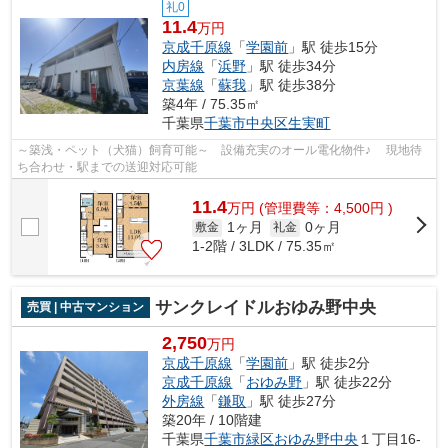
礼0
11.4
万円
京成千原線
「
学園前
」駅 徒歩15分
内房線
「
浜野
」駅 徒歩34分
京葉線
「
蘇我
」駅 徒歩38分
築4年 / 75.35㎡
千葉県
千葉市中央区
生実町
～築浅・ペット（犬猫）飼育可能～ 設備充実のオール電化物件♪ 現地待
ち合わせ・駅までの送迎対応可能
11.4
万
円
(管理費等：4,500円 )
1ヶ月
0ヶ月
敷金
礼金
1-2階 / 3LDK / 75.35㎡
サンクレイドルおゆみ野中央
売買 | 中古マンション
2,750
万円
京成千原線
「
学園前
」駅 徒歩2分
京成千原線
「
おゆみ野
」駅 徒歩22分
外房線
「
鎌取
」駅 徒歩27分
築20年 / 10階建
千葉県
千葉市緑区
おゆみ野中央
１丁目16-