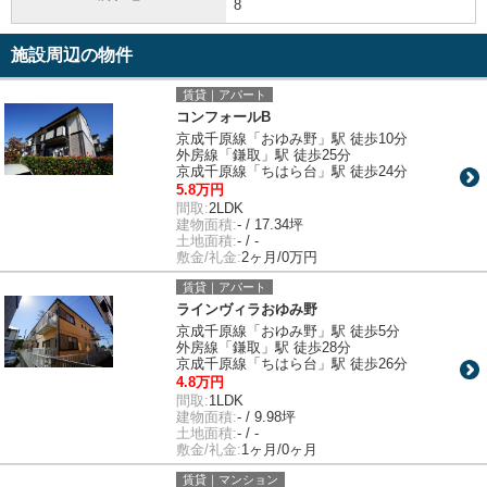
8
施設周辺の物件
賃貸｜アパート
コンフォールB
京成千原線「おゆみ野」駅 徒歩10分
外房線「鎌取」駅 徒歩25分
京成千原線「ちはら台」駅 徒歩24分
5.8万円
間取:
2LDK
建物面積:
- / 17.34坪
土地面積:
- / -
敷金/礼金:
2ヶ月/0万円
賃貸｜アパート
ラインヴィラおゆみ野
京成千原線「おゆみ野」駅 徒歩5分
外房線「鎌取」駅 徒歩28分
京成千原線「ちはら台」駅 徒歩26分
4.8万円
間取:
1LDK
建物面積:
- / 9.98坪
土地面積:
- / -
敷金/礼金:
1ヶ月/0ヶ月
賃貸｜マンション