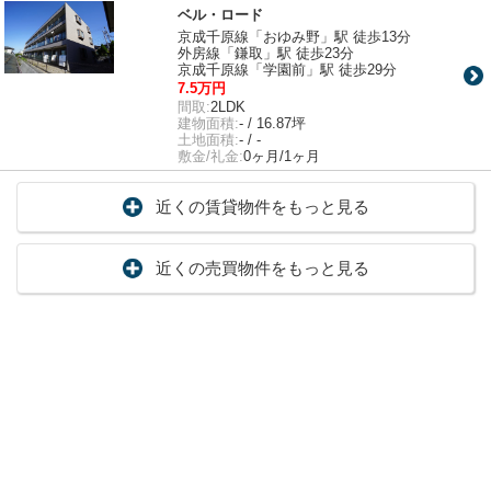
ベル・ロード
京成千原線「おゆみ野」駅 徒歩13分
外房線「鎌取」駅 徒歩23分
京成千原線「学園前」駅 徒歩29分
7.5万円
間取:
2LDK
建物面積:
- / 16.87坪
土地面積:
- / -
敷金/礼金:
0ヶ月/1ヶ月
近くの賃貸物件をもっと見る
近くの売買物件をもっと見る