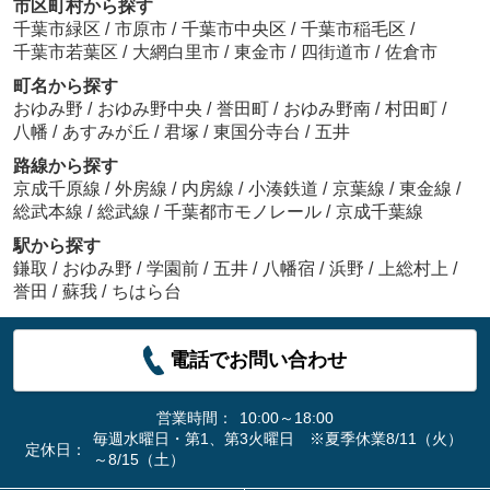
市区町村から探す
千葉市緑区
/
市原市
/
千葉市中央区
/
千葉市稲毛区
/
千葉市若葉区
/
大網白里市
/
東金市
/
四街道市
/
佐倉市
町名から探す
おゆみ野
/
おゆみ野中央
/
誉田町
/
おゆみ野南
/
村田町
/
八幡
/
あすみが丘
/
君塚
/
東国分寺台
/
五井
路線から探す
京成千原線
/
外房線
/
内房線
/
小湊鉄道
/
京葉線
/
東金線
/
総武本線
/
総武線
/
千葉都市モノレール
/
京成千葉線
駅から探す
鎌取
/
おゆみ野
/
学園前
/
五井
/
八幡宿
/
浜野
/
上総村上
/
誉田
/
蘇我
/
ちはら台
電話でお問い合わせ
営業時間：
10:00～18:00
毎週水曜日・第1、第3火曜日 ※夏季休業8/11（火）
定休日：
～8/15（土）