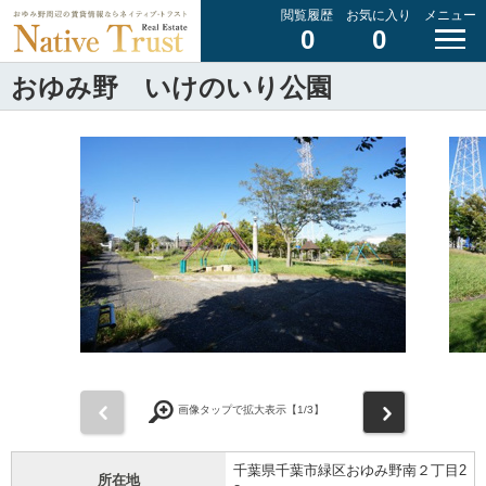
閲覧履歴
お気に入り
メニュー
0
0
おゆみ野 いけのいり公園
前
次
画像タップで拡大表示【
1
/3】
千葉県千葉市緑区おゆみ野南２丁目2
所在地