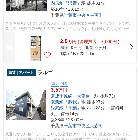
内房線
「
浜野
」駅 徒歩31分
築18年 / 23.18㎡
千葉県
千葉市中央区
生実町
車をお持ちの方にもオススメの、自走式駐車場を利用できるアパートです。
落ち着いた街並みが魅力のアパートはこちらです。利便性が高くお問い合わ
せの多い敷地内ゴミ置き場です。光回...
3.5
万
円
(管理費等：3,000円 )
0ヶ月
0ヶ月
敷金
礼金
1階 / 1K / 23.18㎡
ラルゴ
賃貸 | アパート
敷0
礼0
3.5
万円
京成千原線
「
大森台
」駅 徒歩7分
京葉線
「
蘇我
」駅 徒歩27分
総武線
「
千葉
」駅 バス23分 「宮崎町中
央」 停歩14分
築36年 / 28.00㎡
千葉県
千葉市中央区
大森町
風通しが良い物件です。こちらの物件はアパートです。最上階の物件です。
こだわりの条件として多い、駅徒歩7分の物件です。こだわりたい条件など