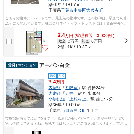
築40年 / 19.87㎡
千葉県
千葉市中央区
大巌寺町
こちらの物件はアパートです。最上階の物件です。この物件は、駅まで徒歩
15分に立地しています。株式会社ネイティブ・トラストには千葉市中央区エ
リアの賃貸情報がございます。お電話0...
3.4
万
円
(管理費等：3,000円 )
0万円
0万円
敷金
礼金
2階 / 1K / 19.87㎡
アーバン白金
賃貸 | マンション
敷0
礼0
3.4
万円
内房線
「
八幡宿
」駅 徒歩24分
内房線
「
五井
」駅 徒歩30分
小湊鉄道
「
上総村上
」駅 徒歩57分
築36年 / 19.00㎡
千葉県
市原市
白金町
１丁目
市原郵便局まで歩いて5分です。風通しが良い物件です。道が平坦だと買い
物も快適にできますね。敷地内にはちゃんとごみ置き場もあります。市原市
エリアの賃貸情報をお探しなら、地域に...