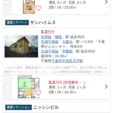
0ヶ月
0ヶ月
敷金
礼金
2階 / 1K / 23.00㎡
サンハイム３
賃貸 | アパート
3.3
万円
外房線
「
鎌取
」駅 徒歩35分
京成千原線
「
大森台
」駅 バス6分 「千葉
県がんセンター」 停歩3分
京成千原線
「
学園前
」駅 徒歩45分
築38年 / 24.30㎡
千葉県
千葉市中央区
川戸町
こだわり条件、通風良好のシンプルな作りの物件です。気分が落ちた時には
換気でリフレッシュしましょう。こちらの物件は自走式駐車場がご利用いた
だけます。こちらの物件はアパートで...
3.3
万
円
(管理費等：- )
1ヶ月
1ヶ月
敷金
礼金
2階 / 1K / 24.30㎡
ニッシンビル
賃貸 | マンション