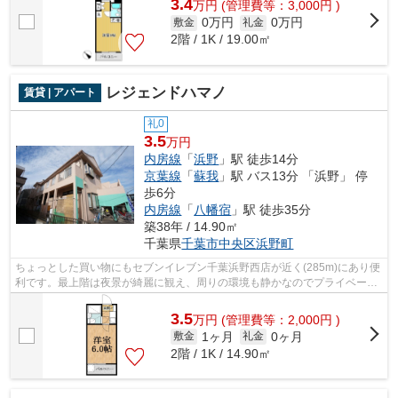
3.4
万
円
(管理費等：3,000円 )
0万円
0万円
敷金
礼金
2階 / 1K / 19.00㎡
レジェンドハマノ
賃貸 | アパート
礼0
3.5
万円
内房線
「
浜野
」駅 徒歩14分
京葉線
「
蘇我
」駅 バス13分 「浜野」 停
歩6分
内房線
「
八幡宿
」駅 徒歩35分
築38年 / 14.90㎡
千葉県
千葉市中央区
浜野町
ちょっとした買い物にもセブンイレブン千葉浜野西店が近く(285m)にあり便
利です。最上階は夜景が綺麗に観え、周りの環境も静かなのでプライベート
な時間を楽しみたい方は是非。周辺環...
3.5
万
円
(管理費等：2,000円 )
1ヶ月
0ヶ月
敷金
礼金
2階 / 1K / 14.90㎡