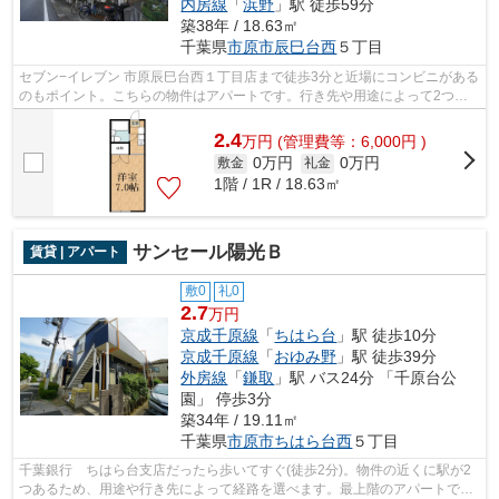
内房線
「
浜野
」駅 徒歩59分
築38年 / 18.63㎡
千葉県
市原市
辰巳台西
５丁目
セブン−イレブン 市原辰巳台西１丁目店まで徒歩3分と近場にコンビニがある
のもポイント。こちらの物件はアパートです。行き先や用途によって2つの
路線が選べるので、移動に便利な物件...
2.4
万
円
(管理費等：6,000円 )
0万円
0万円
敷金
礼金
1階 / 1R / 18.63㎡
サンセール陽光Ｂ
賃貸 | アパート
敷0
礼0
2.7
万円
京成千原線
「
ちはら台
」駅 徒歩10分
京成千原線
「
おゆみ野
」駅 徒歩39分
外房線
「
鎌取
」駅 バス24分 「千原台公
園」 停歩3分
築34年 / 19.11㎡
千葉県
市原市
ちはら台西
５丁目
千葉銀行 ちはら台支店だったら歩いてすぐ(徒歩2分)。物件の近くに駅が2
つあるため、用途や行き先によって経路を選べます。最上階のアパートで