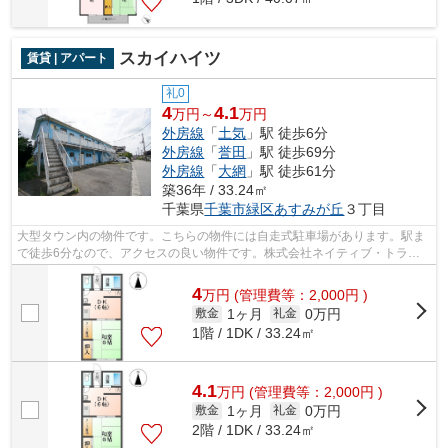
スカイハイツ
賃貸 | アパート
礼0
4
4.1
万円～
万円
外房線
「
土気
」駅 徒歩6分
外房線
「
誉田
」駅 徒歩69分
外房線
「
大網
」駅 徒歩61分
築36年 / 33.24㎡
千葉県
千葉市緑区
あすみが丘
３丁目
大型タウン内の物件です。こちらの物件には自走式駐車場があります。駅ま
で徒歩6分なので、アクセスの良い物件です。株式会社ネイティブ・トラス
トには千葉市緑区エリアの賃貸情報がご...
4
万
円
(管理費等：2,000円 )
1ヶ月
0万円
敷金
礼金
1階 / 1DK / 33.24㎡
4.1
万
円
(管理費等：2,000円 )
1ヶ月
0万円
敷金
礼金
2階 / 1DK / 33.24㎡