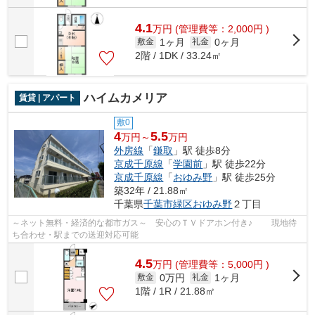
4.1
万
円
(管理費等：2,000円 )
1ヶ月
0ヶ月
敷金
礼金
2階 / 1DK / 33.24㎡
ハイムカメリア
賃貸 | アパート
敷0
4
5.5
万円～
万円
外房線
「
鎌取
」駅 徒歩8分
京成千原線
「
学園前
」駅 徒歩22分
京成千原線
「
おゆみ野
」駅 徒歩25分
築32年 / 21.88㎡
千葉県
千葉市緑区
おゆみ野
２丁目
～ネット無料・経済的な都市ガス～ 安心のＴＶドアホン付き♪ 現地待
ち合わせ・駅までの送迎対応可能
4.5
万
円
(管理費等：5,000円 )
0万円
1ヶ月
敷金
礼金
1階 / 1R / 21.88㎡