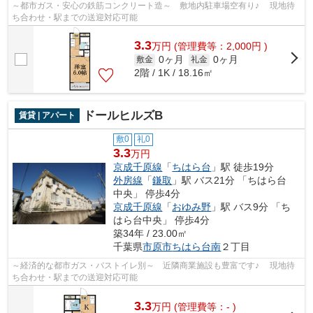
～都市ガス・安心の鉄筋コンクリート造～ 敷地内駐車場空有り♪ 現地待
ち合わせ・駅までの送迎対応可能
3.3
万
円
(管理費等：2,000円 )
0ヶ月
0ヶ月
敷金
礼金
2階 / 1K / 18.16㎡
ドールヒルズB
賃貸 | アパート
敷0
礼0
3.3
万円
京成千原線
「
ちはら台
」駅 徒歩19分
外房線
「
鎌取
」駅 バス21分 「ちはら台
中央」 停歩4分
京成千原線
「
おゆみ野
」駅 バス9分 「ち
はら台中央」 停歩4分
築34年 / 23.00㎡
千葉県
市原市
ちはら台南
２丁目
～経済的な都市ガス・バストイレ別～ 近隣商業施設も豊富です♪ 現地待
ち合わせ・駅までの送迎対応可能
3.3
万
円
(管理費等：- )