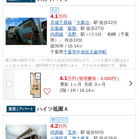
礼0
4.1
万円
京成千原線
「
大森台
」駅 徒歩22分
京葉線
「
蘇我
」駅 徒歩27分
内房線
「
浜野
」駅 バス1分 「柏崎（千葉
県）」 停歩10分
築35年 / 16.14㎡
千葉県
千葉市中央区
大巌寺町
最上階の物件です。バス停から徒歩3分以内なので、バスを逃す心配はほと
んどありません。2駅利用できる場所にあり、アクセスが便利です。通風良
好な物件は洗濯物も乾きやすくなってい...
4.1
万
円
(管理費等：4,000円 )
1ヶ月
0ヶ月
敷金
礼金
2階 / 1R / 16.14㎡
ハイツ祗園Ａ
賃貸 | アパート
敷0
礼0
4.2
万円
内房線
「
五井
」駅 徒歩50分
小湊鉄道
「
海士有木
」駅 徒歩26分