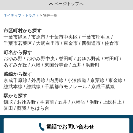
ページトップへ
ネイティブ・トラスト
>
物件一覧
市区町村から探す
千葉市緑区
/
市原市
/
千葉市中央区
/
千葉市稲毛区
/
千葉市若葉区
/
大網白里市
/
東金市
/
四街道市
/
佐倉市
町名から探す
おゆみ野
/
おゆみ野中央
/
誉田町
/
おゆみ野南
/
村田町
/
あすみが丘
/
八幡
/
東国分寺台
/
五井
/
浜野町
路線から探す
京成千原線
/
外房線
/
内房線
/
小湊鉄道
/
京葉線
/
東金線
/
総武本線
/
総武線
/
千葉都市モノレール
/
京成千葉線
駅から探す
鎌取
/
おゆみ野
/
学園前
/
五井
/
八幡宿
/
浜野
/
上総村上
/
誉田
/
蘇我
/
ちはら台
電話でお問い合わせ