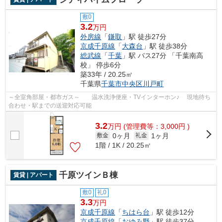
敷0
3.2
万円
外房線
「
鎌取
」駅 徒歩27分
京成千原線
「
大森台
」駅 徒歩38分
総武線
「
千葉
」駅 バス27分 「千葉南高
校」 停歩6分
築33年 / 20.25㎡
千葉県
千葉市中央区
川戸町
～全室角部屋・都市ガス～ 温水洗浄便座・TVインターホン♪ 現地待ち
合わせ・駅までの送迎対応可能
3.2
万
円
(管理費等：3,000円 )
0ヶ月
1ヶ月
敷金
礼金
1階 / 1K / 20.25㎡
千原ツインＢ棟
賃貸 | アパート
敷0
礼0
3.3
万円
京成千原線
「
ちはら台
」駅 徒歩12分
京成千原線
「
おゆみ野
」駅 徒歩37分