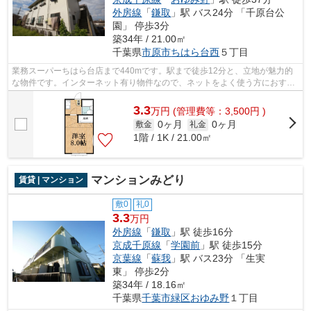
外房線
「
鎌取
」駅 バス24分 「千原台公
園」 停歩3分
築34年 / 21.00㎡
千葉県
市原市
ちはら台西
５丁目
業務スーパーちはら台店まで440mです。駅まで徒歩12分と、立地が魅力的
な物件です。インターネット有り物件なので、ネットをよく使う方におすす
めです。ご来店予約やご質問などは043-3...
3.3
万
円
(管理費等：3,500円 )
0ヶ月
0ヶ月
敷金
礼金
1階 / 1K / 21.00㎡
マンションみどり
賃貸 | マンション
敷0
礼0
3.3
万円
外房線
「
鎌取
」駅 徒歩16分
京成千原線
「
学園前
」駅 徒歩15分
京葉線
「
蘇我
」駅 バス23分 「生実
東」 停歩2分
築34年 / 18.16㎡
千葉県
千葉市緑区
おゆみ野
１丁目