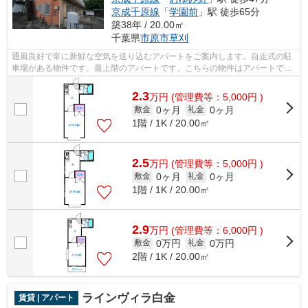
京成千原線
「
学園前
」駅 徒歩65分
築38年 / 20.00㎡
千葉県
市原市
草刈
通風良好で常に新鮮な空気を送り込むアパートをご案内します。自走式の駐
車場がある物件です。最上階のアパートです。こちらの物件はアパートで
す。株式会社ネイティブ・トラストが紹...
2.3
万
円
(管理費等：5,000円 )
0ヶ月
0ヶ月
敷金
礼金
1階 / 1K / 20.00㎡
2.5
万
円
(管理費等：5,000円 )
0ヶ月
0ヶ月
敷金
礼金
1階 / 1K / 20.00㎡
2.9
万
円
(管理費等：6,000円 )
0万円
0万円
敷金
礼金
2階 / 1K / 20.00㎡
ラインヴィラ白金
賃貸 | アパート