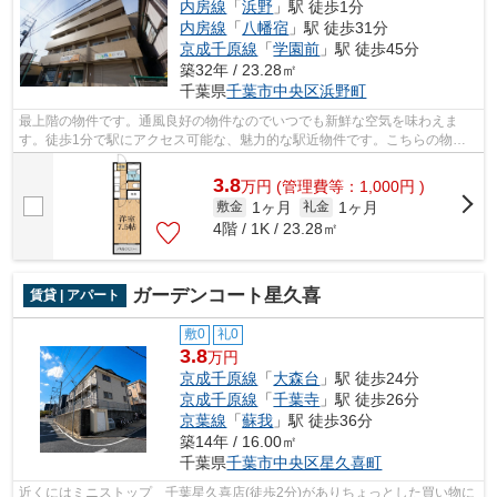
内房線
「
浜野
」駅 徒歩1分
内房線
「
八幡宿
」駅 徒歩31分
京成千原線
「
学園前
」駅 徒歩45分
築32年 / 23.28㎡
千葉県
千葉市中央区
浜野町
最上階の物件です。通風良好の物件なのでいつでも新鮮な空気を味わえま
す。徒歩1分で駅にアクセス可能な、魅力的な駅近物件です。こちらの物件
はインターネットをご利用いただけます。...
3.8
万
円
(管理費等：1,000円 )
1ヶ月
1ヶ月
敷金
礼金
4階 / 1K / 23.28㎡
ガーデンコート星久喜
賃貸 | アパート
敷0
礼0
3.8
万円
京成千原線
「
大森台
」駅 徒歩24分
京成千原線
「
千葉寺
」駅 徒歩26分
京葉線
「
蘇我
」駅 徒歩36分
築14年 / 16.00㎡
千葉県
千葉市中央区
星久喜町
近くにはミニストップ 千葉星久喜店(徒歩2分)がありちょっとした買い物に