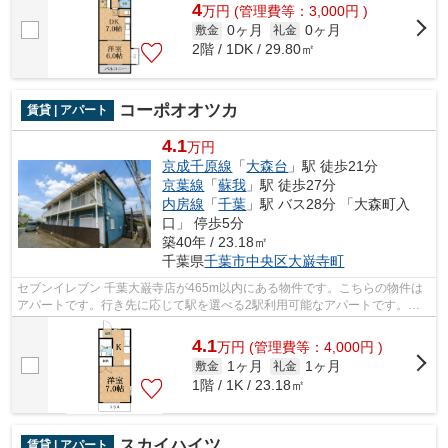
4
万
円
(管理費等：3,000円 )
0ヶ月
0ヶ月
敷金
礼金
2階 / 1DK / 29.80㎡
コーポオオツカ
賃貸 | アパート
4.1
万円
京成千原線
「
大森台
」駅 徒歩21分
京葉線
「
蘇我
」駅 徒歩27分
内房線
「
千葉
」駅 バス28分 「大森町入
口」 停歩5分
築40年 / 23.18㎡
千葉県
千葉市中央区
大巌寺町
セブンイレブン 千葉大巌寺店が465m以内にある物件です。こちらの物件は
アパートです。行き先に応じて駅を選べる2駅利用可能なアパートです。株
式会社ネイティブ・トラストは、あなた...
4.1
万
円
(管理費等：4,000円 )
1ヶ月
1ヶ月
敷金
礼金
1階 / 1K / 23.18㎡
スカイハイツ
賃貸 | アパート