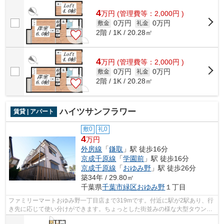
トです。ビジネスマンには必須の、イン...
4
万
円
(管理費等：2,000円 )
0万円
0万円
敷金
礼金
2階 / 1K / 20.28㎡
4
万
円
(管理費等：2,000円 )
0万円
0万円
敷金
礼金
2階 / 1K / 20.28㎡
ハイツサンフラワー
賃貸 | アパート
敷0
礼0
4
万円
外房線
「
鎌取
」駅 徒歩16分
京成千原線
「
学園前
」駅 徒歩16分
京成千原線
「
おゆみ野
」駅 徒歩26分
築34年 / 29.80㎡
千葉県
千葉市緑区
おゆみ野
１丁目
ファミリーマートおゆみ野一丁目店まで319mです。付近に駅が2駅あり、行
き先に応じて使い分けができます。ちょっとした街並みの様な大型タウン内
の物件になります。株式会社ネイティブ...