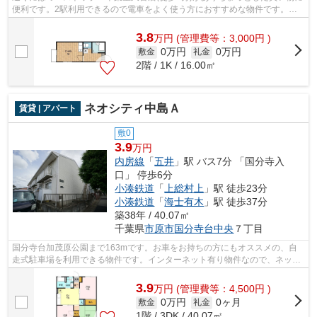
便利です。2駅利用できるので電車をよく使う方におすすめな物件です。敷
地内ごみ置き場は、簡単にごみ捨てが...
3.8
万
円
(管理費等：3,000円 )
0万円
0万円
敷金
礼金
2階 / 1K / 16.00㎡
ネオシティ中島Ａ
賃貸 | アパート
敷0
3.9
万円
内房線
「
五井
」駅 バス7分 「国分寺入
口」 停歩6分
小湊鉄道
「
上総村上
」駅 徒歩23分
小湊鉄道
「
海士有木
」駅 徒歩37分
築38年 / 40.07㎡
千葉県
市原市
国分寺台中央
７丁目
国分寺台加茂原公園まで163mです。お車をお持ちの方にもオススメの、自
走式駐車場を利用できる物件です。インターネット有り物件なので、ネット
をよく使う方におすすめです。株式会社...
3.9
万
円
(管理費等：4,500円 )
0万円
0ヶ月
敷金
礼金
1階 / 3DK / 40.07㎡