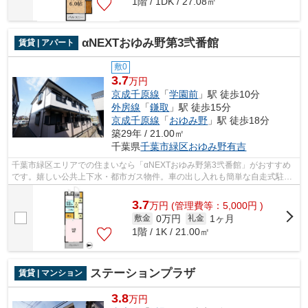
1階 / 1DK / 27.08㎡
αNEXTおゆみ野第3弐番館
賃貸 | アパート
敷0
3.7
万円
京成千原線
「
学園前
」駅 徒歩10分
外房線
「
鎌取
」駅 徒歩15分
京成千原線
「
おゆみ野
」駅 徒歩18分
築29年 / 21.00㎡
千葉県
千葉市緑区
おゆみ野有吉
千葉市緑区エリアでの住まいなら「αNEXTおゆみ野第3弐番館」がおすすめ
です。嬉しい公共上下水・都市ガス物件。車の出し入れも簡単な自走式駐車
場有。駐車場が空いていますので、車の...
3.7
万
円
(管理費等：5,000円 )
0万円
1ヶ月
敷金
礼金
1階 / 1K / 21.00㎡
ステーションプラザ
賃貸 | マンション
3.8
万円