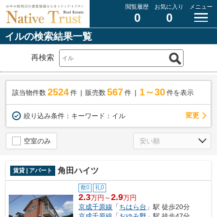
閲覧履歴
お気に入り
メニュー
0
0
イルの検索結果一覧
再検索
2524
567
1～30
該当物件数
件
販売数
件
件を表示
変更
絞り込み条件：
キーワード：イル
空室のみ
角田ハイツ
賃貸 | アパート
敷0
礼0
2.3
2.9
万円～
万円
京成千原線
「
ちはら台
」駅 徒歩20分
京成千原線
「
おゆみ野
」駅 徒歩47分