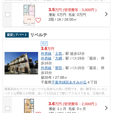
があれば、043-300-0080から株式会社ネ...
3.5
万
円
(管理費等：3,000円 )
0万円
0万円
敷金
礼金
2階 / 1K / 28.00㎡
リベルテ
賃貸 | アパート
礼0
3.6
万円
外房線
「
土気
」駅 徒歩12分
外房線
「
大網
」駅 バス19分 「菰谷」 停
歩16分
外房線
「
誉田
」駅 バス15分 「菰谷」 停
歩15分
築35年 / 27.08㎡
千葉県
千葉市緑区
あすみが丘
４丁目
通風良好なアパートはいつでも気持ちの良い空間です。使い勝手のいいコン
パクトな間取りが特徴。歩いて12分ほどで駅にアクセスできる、立地の良さ
も魅力の物件です。忙しい方にはうっ...
3.6
万
円
(管理費等：2,000円 )
1ヶ月
0ヶ月
敷金
礼金