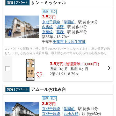
サン・ミッシェル
賃貸 | アパート
敷0
礼0
3.5
万円
京成千原線
「
学園前
」駅 徒歩18分
内房線
「
浜野
」駅 徒歩27分
京葉線
「
蘇我
」駅 徒歩35分
築35年 / 18.79㎡
千葉県
千葉市中央区
生実町
コンパクトな間取りで使い勝手のいいアパートになってます。車の収容台数
もたっぷりとある自走式駐車場。最上階なので外から見られる心配がありま
せん。敷地内にはごみ置き場も設置さ...
3.5
万
円
(管理費等：3,000円 )
0ヶ月
0ヶ月
敷金
礼金
2階 / 1K / 18.79㎡
アムールおゆみ台
賃貸 | アパート
敷0
礼0
3.5
万円
京成千原線
「
学園前
」駅 徒歩11分
京成千原線
「
おゆみ野
」駅 徒歩30分