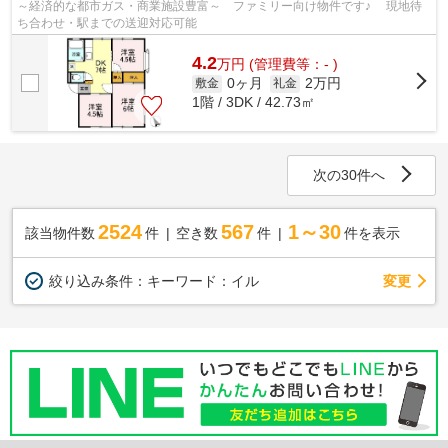
～経済的な都市ガス・商業施設豊富～ ファミリー向け物件です♪ 現地待
ち合わせ・駅までの送迎対応可能
4.2
万
円
(管理費等：- )
0ヶ月
2万円
敷金
礼金
1階 / 3DK / 42.73㎡
次の30件へ
2524
567
1～30
該当物件数
件
空き数
件
件を表示
変更
絞り込み条件：
キーワード：イル