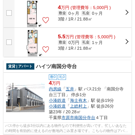
4
万
円
(管理費等：5,000円 )
0ヶ月
0ヶ月
敷金
礼金
3階 / 1R / 21.88㎡
5.5
万
円
(管理費等：5,000円 )
0万円
1ヶ月
敷金
礼金
3階 / 1R / 21.88㎡
ハイツ南国分寺台
賃貸 | アパート
敷0
礼0
4
万円
内房線
「
五井
」駅 バス21分 「南国分寺
台三丁目」 停歩1分
小湊鉄道
「
海士有木
」駅 徒歩19分
小湊鉄道
「
上総村上
」駅 徒歩26分
築23年 / 20.28㎡
千葉県
市原市
南国分寺台
４丁目
バス停から徒歩3分以内にある物件なので利便性が高いです。忙しいあなた
の時間を有効的に使えるのが敷地内ごみ置き場です。こちらの物件はアパー