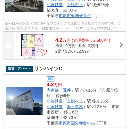
小湊鉄道
「
上総村上
」駅 徒歩26分
築35年 / 52.99㎡
千葉県
市原市
東国分寺台
１丁目
薬や日用品を買うのに便利なウエルシア市原国分寺台店まで358mです。自
宅から2駅利用できる、利便性の高いアパートです。こちらの物件はアパー
トです。通風システムが整った換気がしや...
4.2
万
円
(管理費等：2,500円 )
0万円
0万円
敷金
礼金
2階 / 3DK / 52.99㎡
サンハイツC
賃貸 | アパート
敷0
4.2
万円
内房線
「
五井
」駅 バス16分 「市原市役
所」 停歩9分
小湊鉄道
「
上総村上
」駅 徒歩26分
小湊鉄道
「
海士有木
」駅 バス6分 「市原
市役所」 停歩8分
築36年 / 42.73㎡
千葉県
市原市
国分寺台中央
３丁目