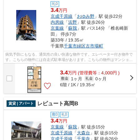
礼0
3.4
万円
京成千原線
「
おゆみ野
」駅 徒歩22分
内房線
「
浜野
」駅 徒歩26分
京葉線
「
蘇我
」駅 バス14分 「椎名崎新
田」 停歩7分
築33年 / 19.35㎡
千葉県
千葉市緑区
古市場町
病気予防にもなる、通気性の良い快適な物件です。エレベーター付き物件で
す。こちらの物件には自走式駐車場があります。こちらの物件はマンション
です。ご来店予約やご質問などは043-3...
3.4
万
円
(管理費等：4,000円 )
1ヶ月
0ヶ月
敷金
礼金
6階 / 1K / 19.35㎡
レピュート高岡B
賃貸 | アパート
敷0
礼0
3.4
万円
京葉線
「
蘇我
」駅 徒歩15分
京成千原線
「
大森台
」駅 徒歩15分
京成千原線
「
千葉寺
」駅 徒歩26分