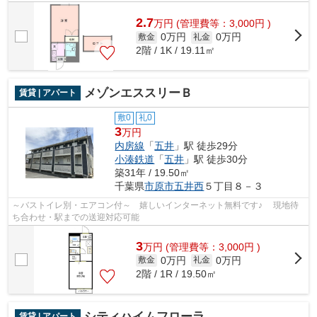
す。こちらの物件はアパートです。ご来...
2.7
万
円
(管理費等：3,000円 )
0万円
0万円
敷金
礼金
2階 / 1K / 19.11㎡
メゾンエススリーＢ
賃貸 | アパート
敷0
礼0
3
万円
内房線
「
五井
」駅 徒歩29分
小湊鉄道
「
五井
」駅 徒歩30分
築31年 / 19.50㎡
千葉県
市原市
五井西
５丁目８－３
～バストイレ別・エアコン付～ 嬉しいインターネット無料です♪ 現地待
ち合わせ・駅までの送迎対応可能
3
万
円
(管理費等：3,000円 )
0万円
0万円
敷金
礼金
2階 / 1R / 19.50㎡
シティハイムフローラ
賃貸 | アパート