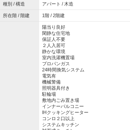
種別 / 構造
アパート / 木造
所在階 / 階建
1階 / 2階建
陽当り良好
閑静な住宅地
保証人不要
２人入居可
静かな環境
室内洗濯機置場
プロパンガス
24時間換気システム
電気有
機械警備
照明器具付き
駐輪場
敷地内ごみ置き場
インナーバルコニー
IHクッキングヒーター
コンロ２口以上
システムキッチン