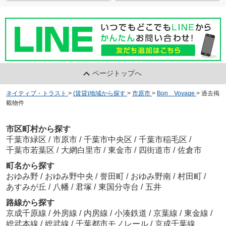
ページトップへ
ネイティブ・トラスト
>
(賃貸)地域から探す
>
市原市
>
Bon Voyage
>
過去掲
載物件
市区町村から探す
千葉市緑区
/
市原市
/
千葉市中央区
/
千葉市稲毛区
/
千葉市若葉区
/
大網白里市
/
東金市
/
四街道市
/
佐倉市
町名から探す
おゆみ野
/
おゆみ野中央
/
誉田町
/
おゆみ野南
/
村田町
/
あすみが丘
/
八幡
/
君塚
/
東国分寺台
/
五井
路線から探す
京成千原線
/
外房線
/
内房線
/
小湊鉄道
/
京葉線
/
東金線
/
総武本線
/
総武線
/
千葉都市モノレール
/
京成千葉線