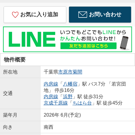
お気に入り追加
お問い合わせ
物件概要
所在地
千葉県
市原市
菊間
内房線
「
八幡宿
」駅 バス7分 「若宮団
地」 停歩16分
交通
内房線
「
浜野
」駅 徒歩31分
京成千原線
「
ちはら台
」駅 徒歩45分
築年月
2026年 6月(予定)
向き
南西