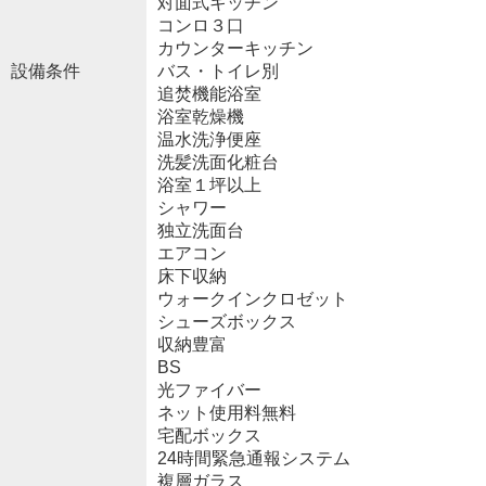
対面式キッチン
コンロ３口
カウンターキッチン
設備条件
バス・トイレ別
追焚機能浴室
浴室乾燥機
温水洗浄便座
洗髪洗面化粧台
浴室１坪以上
シャワー
独立洗面台
エアコン
床下収納
ウォークインクロゼット
シューズボックス
収納豊富
BS
光ファイバー
ネット使用料無料
宅配ボックス
24時間緊急通報システム
複層ガラス