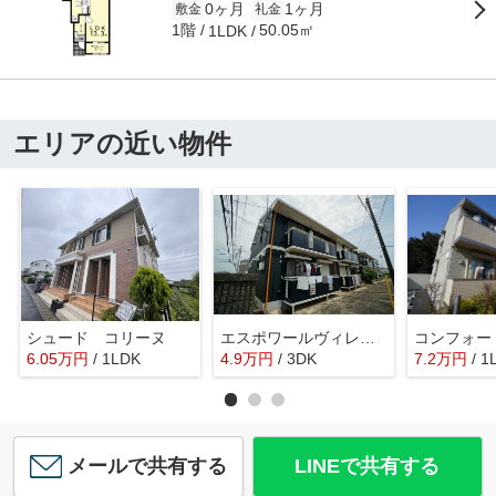
0ヶ月
1ヶ月
敷金
礼金
1階
50.05㎡
1LDK
エリアの近い物件
シュード コリーヌ
エスポワールヴィレッジⅠ
コンフォー
6.05
万
円
/ 1LDK
4.9
万
円
/ 3DK
7.2
万
円
/ 1
メールで共有する
LINEで共有する