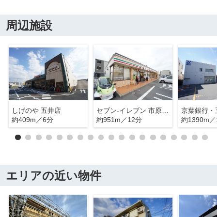
周辺施設
しげのや 五井店
セブン‐イレブン 市原更級１丁目店
京葉銀行・
約409m／6分
約951m／12分
約1390m／
エリアの近い物件