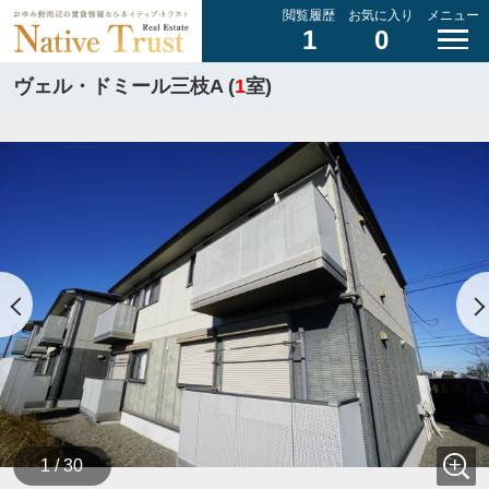
閲覧履歴
お気に入り
メニュー
1
0
ヴェル・ドミール三枝A (
1
室)
1 / 30