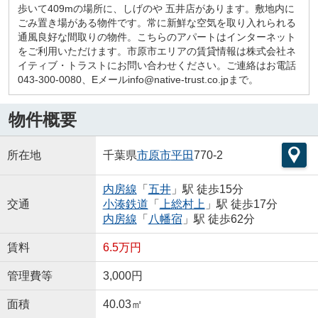
歩いて409mの場所に、しげのや 五井店があります。敷地内に
ごみ置き場がある物件です。常に新鮮な空気を取り入れられる
通風良好な間取りの物件。こちらのアパートはインターネット
をご利用いただけます。市原市エリアの賃貸情報は株式会社ネ
イティブ・トラストにお問い合わせください。ご連絡はお電話
043-300-0080、Eメールinfo@native-trust.co.jpまで。
物件概要
所在地
千葉県
市原市
平田
770-2
内房線
「
五井
」駅 徒歩15分
交通
小湊鉄道
「
上総村上
」駅 徒歩17分
内房線
「
八幡宿
」駅 徒歩62分
賃料
6.5万円
管理費等
3,000円
面積
40.03㎡