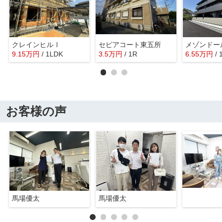
クレインヒルⅠ
セピアコート東五所
メゾンドー
9.15
万
円
/ 1LDK
3.5
万
円
/ 1R
6.55
万
円
/ 
お客様の声
馬場優太
馬場優太