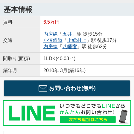
基本情報
賃料
6.5万円
内房線
「
五井
」駅 徒歩15分
交通
小湊鉄道
「
上総村上
」駅 徒歩17分
内房線
「
八幡宿
」駅 徒歩62分
間取り(面積)
1LDK(40.03㎡)
築年月
2010年 3月(築16年)
お問い合わせ(無料)