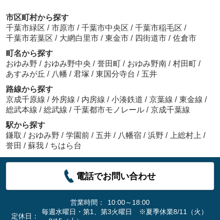
市区町村から探す
千葉市緑区
/
市原市
/
千葉市中央区
/
千葉市稲毛区
/
千葉市若葉区
/
大網白里市
/
東金市
/
四街道市
/
佐倉市
町名から探す
おゆみ野
/
おゆみ野中央
/
誉田町
/
おゆみ野南
/
村田町
/
あすみが丘
/
八幡
/
君塚
/
東国分寺台
/
五井
路線から探す
京成千原線
/
外房線
/
内房線
/
小湊鉄道
/
京葉線
/
東金線
/
総武本線
/
総武線
/
千葉都市モノレール
/
京成千葉線
駅から探す
鎌取
/
おゆみ野
/
学園前
/
五井
/
八幡宿
/
浜野
/
上総村上
/
誉田
/
蘇我
/
ちはら台
電話でお問い合わせ
営業時間：
10:00～18:00
毎週水曜日・第1、第3火曜日 ※夏季休業8/11（火）
定休日：