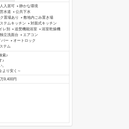
人入居可
静かな環境
営水道
公共下水
ク置場あり
敷地内ごみ置き場
ステムキッチン
対面式キッチン
イレ別
追焚機能浴室
浴室乾燥機
独立洗面台
エアコン
イバー
オートロック
システム
検索♪
す♪
い。
をより安く～
万9,400円