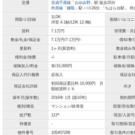
交通
京成千原線
「
おゆみ野
」駅 徒歩25分
外房線
「
鎌取
」駅 バス26分 「ちはら台駅」 停
1LDK
間取り/詳細
面積/バルコ
洋室 4.1帖
/
LDK 12.9帖
賃料
7.1万円
管理費・共
敷金/礼金/保証金
7.1万円/7.1万円/-
償却/敷
更新料
1ヶ月(新賃料)
敷金積み
権利金/雑費
-/-
駐車場/月額
保険加入/料金
有/15,000円
保険名/保険
保証人代行義務
必加入
保証会
初回保証委託料 10,000円 月
保証会社詳細
向き
額総賃料１％
築年月(築年数)
2016年 1月 (築10年)
契約期
種別/構造
マンション/鉄骨造
部屋/所在階
総戸数
12戸
現況/入居可
特優賃
-
取引態様/賃
物件番号
105407288
取引条件の有