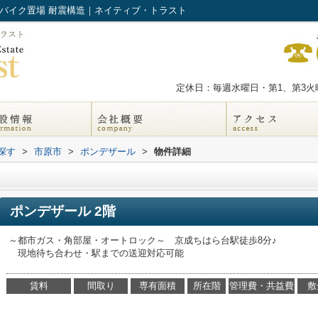
要 バイク置場 耐震構造｜ネイティブ・トラスト
定休日：毎週水曜日・第1、第3火曜
探す
>
市原市
>
ポンデザール
>
物件詳細
ポンデザール 2階
～都市ガス・角部屋・オートロック～ 京成ちはら台駅徒歩8分♪
現地待ち合わせ・駅までの送迎対応可能
賃料
間取り
専有面積
所在階
管理費・共益費
敷