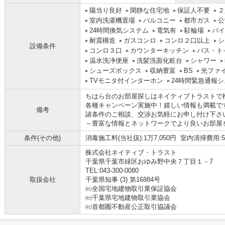
陽当り良好
閑静な住宅地
保証人不要
２
室内洗濯機置場
バルコニー
都市ガス
公
24時間換気システム
電気有
駐輪場
バイ
耐震構造
ガスコンロ
コンロ２口以上
シ
設備条件
コンロ３口
カウンターキッチン
バス・ト
温水洗浄便座
洗髪洗面化粧台
シャワー
シューズボックス
収納豊富
BS
光ファ
TVモニタ付インターホン
24時間緊急通報
ちはら台のお部屋探しはネイティブトラストで
各種キャンペーン実施中！嬉しい情報も満載で
備考
諸条件のご相談、交渉お気軽にお申し付け下さ
～豊富な情報とネットワークでより良いお部屋
条件(その他)
消毒施工料(当社扱):1万7,050円 室内清掃費用:5
株式会社ネイティブ・トラスト
千葉県千葉市緑区おゆみ野中央７丁目１－7
TEL:043-300-0080
取扱会社
千葉県知事 (3) 第16884号
㈳全国宅地建物取引業保証協会
㈳千葉県宅地建物取引業協会
㈳首都圏不動産公正取引協議会