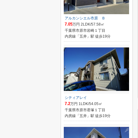
アルカンシエル市原 Ｂ
7.05
万円 2LDK/57.58㎡
千葉県市原市岩崎１丁目
内房線「五井」駅 徒歩19分
シティアレイ
7.2
万円 1LDK/54.05㎡
千葉県市原市君塚１丁目
内房線「五井」駅 徒歩19分