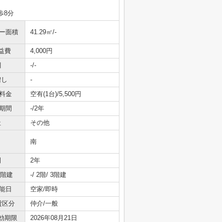
歩8分
ニー面積
41.29㎡/-
益費
4,000円
引
-/-
増し
-
料金
空有(1台)/5,500円
期間
-/2年
社
その他
南
間
2年
/階建
-/ 2階/ 3階建
能日
空家/即時
貸区分
仲介/一般
効期限
2026年08月21日