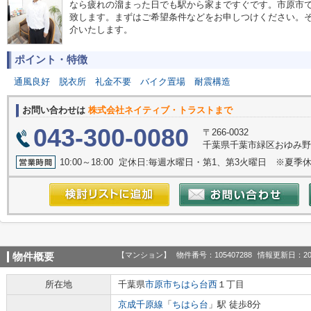
なら疲れの溜まった日でも駅から家まですぐです。市原市
致します。まずはご希望条件などをお申しつけください。
介いたします。
ポイント・特徴
通風良好
脱衣所
礼金不要
バイク置場
耐震構造
お問い合わせは
株式会社ネイティブ・トラストまで
043-300-0080
〒266-0032
千葉県千葉市緑区おゆみ野
10:00～18:00 定休日:毎週水曜日・第1、第3火曜日 ※夏季休
【マンション】
物件番号：105407288
情報更新日：20
物件概要
所在地
千葉県
市原市
ちはら台西
１丁目
京成千原線
「
ちはら台
」駅 徒歩8分