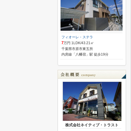
フィオーレ・ステラ
7
万円 1LDK/43.21㎡
千葉県市原市東五所
内房線「八幡宿」駅 徒歩19分
株式会社ネイティブ・トラスト