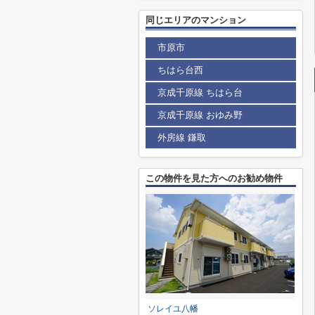
同じエリアのマンション
市原市
ちはら台西
京成千原線 ちはら台
京成千原線 おゆみ野
外房線 鎌取
この物件を見た方へのお勧め物件
ソレイユ八幡