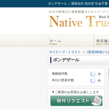
ポンデザール ｜通風良好 脱衣所 礼金不
ネイティブ・トラスト
>
(賃貸)地域から
ポンデザール
掲載物件数
件
本日の更新件数
件
▼ご希望のお部屋をお探しします